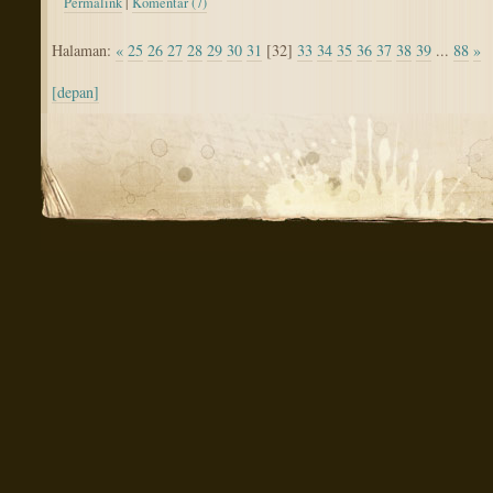
Permalink
|
Komentar (7)
Halaman:
«
25
26
27
28
29
30
31
[32]
33
34
35
36
37
38
39
...
88
»
[depan]