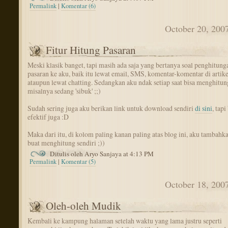
Permalink
|
Komentar (6)
October 20, 200
Fitur Hitung Pasaran
Meski klasik banget, tapi masih ada saja yang bertanya soal penghitung
pasaran ke aku, baik itu lewat email, SMS, komentar-komentar di artike
ataupun lewat chatting. Sedangkan aku ndak setiap saat bisa menghitun
misalnya sedang 'sibuk' ;;)
Sudah sering juga aku berikan link untuk download sendiri
di sini
, tap
efektif juga :D
Maka dari itu, di kolom paling kanan paling atas blog ini, aku tambahka
buat menghitung sendiri ;))
Ditulis oleh Aryo Sanjaya at 4:13 PM
Permalink
|
Komentar (5)
October 18, 200
Oleh-oleh Mudik
Kembali ke kampung halaman setelah waktu yang lama justru seperti