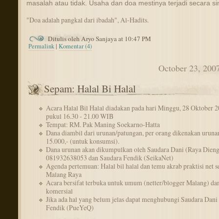
masalah atau tidak. Usaha dan doa mestinya terjadi secara si
"
Doa adalah pangkal dari ibadah
", Al-Hadits.
Ditulis oleh Aryo Sanjaya at 10:47 PM
Permalink
|
Komentar (4)
October 23, 200
Sepam: Halal Bi Halal
Acara Halal Bil Halal diadakan pada hari Minggu, 28 Oktober 
pukul 16.30 - 21.00 WIB
Tempat: RM. Pak Maning Soekarno-Hatta
Dana diambil dari urunan/patungan, per orang dikenakan uruna
15.000,- (untuk konsumsi).
Dana urunan akan dikumpulkan oleh Saudara Dani (Raya Dieng
081932638053 dan Saudara Fendik (SeikaNet)
Agenda pertemuan: Halal bil halal dan temu akrab praktisi net s
Malang Raya
Acara bersifat terbuka untuk umum (netter/blogger Malang) da
komersial
Jika ada hal yang belum jelas dapat menghubungi Saudara Dan
Fendik (PueYeQ)