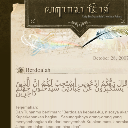
Urip Iku Ngunduh Uwohing Pakarti
October 28, 200
Berdoalah
قَالَ رَبُّكُمُ ادْعُونِي أَسْتَجِبْ لَكُمْ إِنَّ الَّذِينَ
يَسْتَكْبِرُونَ عَنْ عِبَادَتِي سَيَدْخُلُونَ جَهَنَّمَ
دَاخِرِينَ
Terjemahan:
Dan Tuhanmu berfirman: "Berdoalah kepada-Ku, niscaya aka
Kuperkenankan bagimu. Sesungguhnya orang-orang yang
menyombongkan diri dari menyembah-Ku akan masuk nerak
Jahanam dalam keadaan hina dina".