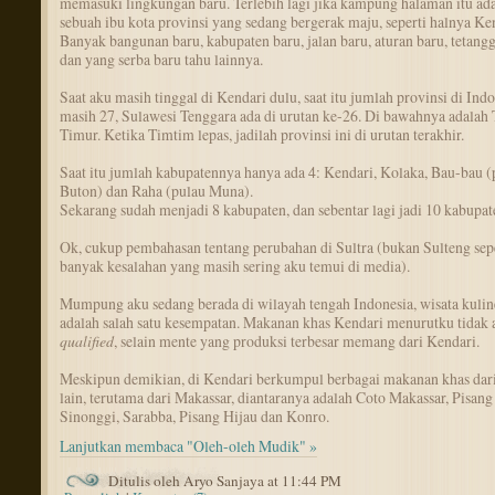
memasuki lingkungan baru. Terlebih lagi jika kampung halaman itu ad
sebuah ibu kota provinsi yang sedang bergerak maju, seperti halnya Ke
Banyak bangunan baru, kabupaten baru, jalan baru, aturan baru, tetangg
dan yang serba baru tahu lainnya.
Saat aku masih tinggal di Kendari dulu, saat itu jumlah provinsi di Ind
masih 27, Sulawesi Tenggara ada di urutan ke-26. Di bawahnya adalah
Timur. Ketika Timtim lepas, jadilah provinsi ini di urutan terakhir.
Saat itu jumlah kabupatennya hanya ada 4: Kendari, Kolaka, Bau-bau (
Buton) dan Raha (pulau Muna).
Sekarang sudah menjadi 8 kabupaten, dan sebentar lagi jadi 10 kabupat
Ok, cukup pembahasan tentang perubahan di Sultra (bukan Sulteng sep
banyak kesalahan yang masih sering aku temui di media).
Mumpung aku sedang berada di wilayah tengah Indonesia, wisata kulin
adalah salah satu kesempatan. Makanan khas Kendari menurutku tidak 
qualified
, selain mente yang produksi terbesar memang dari Kendari.
Meskipun demikian, di Kendari berkumpul berbagai makanan khas dari
lain, terutama dari Makassar, diantaranya adalah Coto Makassar, Pisang
Sinonggi, Sarabba, Pisang Hijau dan Konro.
Lanjutkan membaca "Oleh-oleh Mudik" »
Ditulis oleh Aryo Sanjaya at 11:44 PM