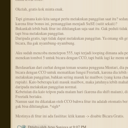
Okelah, gratis kok minta enak.
Tapi gimana kalo kita sangat perlu melakukan panggilan saat itu? seda
karena fitur bonus ini, pemanggilan menjadi SuSE (sulit sekali)?
Bukankah lebih baik fitur ini dihilangkan saja saat itu. Gak peduli tidak 
tapi bisa melakukan panggilan.
Daripada gratis, tapi tidak dapat melakukan panggilan. Ya emang sih gr
bicara, lha gak nyambung-nyambung.
Aku sudah mencoba menelepon 555, tapi terjadi looping dimana ada pe
menekan tombol 5 untuk bicara dengan CCO, tapi balik lagi ke menu u
Berdasarkan dari curhat dengan teman sesama pengguna Mentari, dia p
bicara dengan CCO untuk mematikan fungsi Freetalk, karena dia lebih s
melakukan panggilan, bahkan sering masuk ke mailbox (yang kena cha
rupiah). Kalo beberapa kali masuk mailbox, maka jatuhnya lebih mahal
daripada melakukan panggilan normal.
Kebetulan dia kalo telpon pada malam hari (karena dia shift malam), 
Freetalk berlaku.
Namun saat itu dikatakan oleh CCO bahwa fitur itu adalah otomatis ber
gak bisa dihilangkan. *sigh*
Mestinya di fitur ini ada fasilitas: klik kanan -> disable Bicara Gratis.
Ditulis oleh Aryo Sanjaya at 9:07 PM