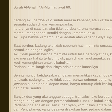
Surah Al-Ghafir / Al-Mu'min, ayat 60.
Kadang aku berdoa kalo sudah merasa kepepet, atau ketika m
sesuatu sudah di luar kemampuanku.
Itu artinya di saat lain, aku tidak berdoa karena merasa sudah
mampu menghadapi sendiri dengan kemampuanku.
Aku lupa bahwa kemampuanku adalah atas kehendakNya jug
Saat berdoa, kadang aku tidak sepenuh hati, meminta sesuat
sesuaikan dengan logikaku.
Aku tidak pernah berdoa meminta untuk bisa berangkat haji, 
aku merasa hal itu terlalu muluk, jauh di luar jangkauanku, se
kecil kemungkinan untuk dikabulkan.
Padahal bumi langit dan isinya adalah atas kuasaNya.
Sering muncul ketidaksabaran dalam menantikan kapan doak
terjawab, sedangkan aku tidak sadar bahwa sebenar-benarny
jawaban sudah ada di depan mata, hanya tertutup oleh kesila
dan nafsu sendiri.
Banyak doa yang aku anggap sebagai transaksi, aku berdoa l
menghubungkan dengan permasalahanku untuk dikabulkanNy
Padahal doa adalah urusan ruhaniyyah, komunikasi antara h
dan Penciptanya, yang idealnya dilakukan baik sedang dalam