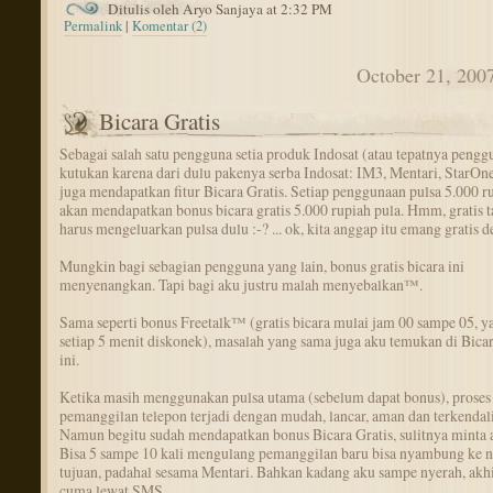
Ditulis oleh Aryo Sanjaya at 2:32 PM
Permalink
|
Komentar (2)
October 21, 200
Bicara Gratis
Sebagai salah satu pengguna setia produk Indosat (atau tepatnya pengg
kutukan karena dari dulu pakenya serba Indosat: IM3, Mentari, StarOne
juga mendapatkan fitur Bicara Gratis. Setiap penggunaan pulsa 5.000 r
akan mendapatkan bonus bicara gratis 5.000 rupiah pula. Hmm, gratis t
harus mengeluarkan pulsa dulu :-? ... ok, kita anggap itu emang gratis d
Mungkin bagi sebagian pengguna yang lain, bonus gratis bicara ini
menyenangkan. Tapi bagi aku justru malah menyebalkan™.
Sama seperti bonus Freetalk™ (gratis bicara mulai jam 00 sampe 05, y
setiap 5 menit diskonek), masalah yang sama juga aku temukan di Bicar
ini.
Ketika masih menggunakan pulsa utama (sebelum dapat bonus), proses
pemanggilan telepon terjadi dengan mudah, lancar, aman dan terkendali
Namun begitu sudah mendapatkan bonus Bicara Gratis, sulitnya minta
Bisa 5 sampe 10 kali mengulang pemanggilan baru bisa nyambung ke 
tujuan, padahal sesama Mentari. Bahkan kadang aku sampe nyerah, akh
cuma lewat SMS.