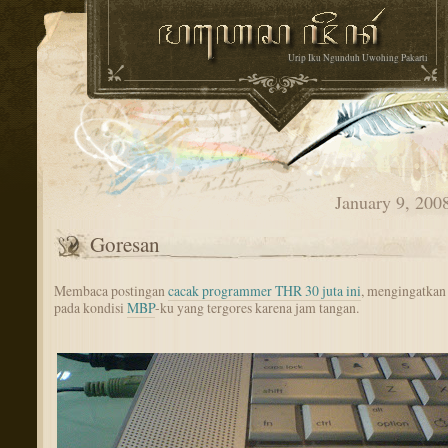
Urip Iku Ngunduh Uwohing Pakarti
January 9, 200
Goresan
Membaca postingan
cacak programmer THR 30 juta ini
, mengingatkan
pada kondisi
MBP
-ku yang tergores karena jam tangan.