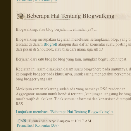
Beberapa Hal Tentang Blogwalking
Blogwalking, atau blog berjalan, ... eh, salah ya? ...
Blogwalking merupakan kegiatan menelusuri serangkaian blog, yang b
tercatat di dalam
Blogroll
ataupun dari daftar komentar suatu postingan
dari pesan di Shoutbox, atau bisa dari mana saja sih :D
Berjalan dari satu blog ke blog yang lain, mungkin begitu lebih tepat.
Kegiatan ini lazim dilakukan dalam suatu blogsphere pada umumnya, d
kelompok blogger pada khususnya, untuk saling mengetahui perkemb
blog blogger yang lain.
Meskipun zaman sekarang sudah ada yang namanya RSS reader dan
Aggregator, namun untuk kondisi tertentu, kunjungan langsung ke blog
masih wajib dilakukan. Tidak semua informasi dan kenarsisan ditampil
RSS.
Lanjutkan membaca "Beberapa Hal Tentang Blogwalking" »
Ditulis oleh Aryo Sanjaya at 10:17 AM
Permalink
|
Komentar (339)