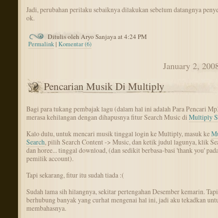
Jadi, perubahan perilaku sebaiknya dilakukan sebelum datangnya penye
ok.
Ditulis oleh Aryo Sanjaya at 4:24 PM
Permalink
|
Komentar (6)
January 2, 200
Pencarian Musik Di Multiply
Bagi para tukang pembajak lagu (dalam hal ini adalah Para Pencari Mp3
merasa kehilangan dengan dihapusnya fitur Search Music di
Multiply S
Kalo dulu, untuk mencari musik tinggal login ke Multiply, masuk ke
Mu
Search
, pilih Search Content -> Music, dan ketik judul lagunya, klik Se
dan horee... tinggal download, (dan sedikit berbasa-basi 'thank you' pada
pemilik account).
Tapi sekarang, fitur itu sudah tiada :(
Sudah lama sih hilangnya, sekitar pertengahan Desember kemarin. Tapi
berhubung banyak yang curhat mengenai hal ini, jadi aku tekadkan unt
membahasnya.