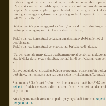
Sudah sering aku menemukan hal ini, ketika di lampu merah si sopir as
SMS, maka saat lampu sudah hijau, responnya masih malas-malasan un
berjalan. Meskipun berjalan, juga melambat, sok sopan gitu dia. Klakso
pun segera menggema, disusul acungan bogem dan lemparan kursi ke s
tadi. *hiperbolis nih*
Bahkan saat telepon menggunakan
handsfree
, meskipun kedua tangan 
berfungsi memegang setir, tapi konsentrasi jadi terbagi.
Terlalu banyak konsentrasi ke kendaraan akan menyebabkan lemot di
pembicaraan.
Terlalu banyak konsentrasi ke telepon, jadi berbahaya di jalanan.
(Survei yang lain menyatakan wanita mempunyai kelebihan melakuka
atau lebih kegiatan secara simultan, tapi hal ini di pembahasan yang ber
)
Intinya sudah dapat dipastikan bahwa penggunaan ponsel sambil berken
berbahaya, namun masih saja ada yang nekat melakukannya. Termasuk 
Saat melaju 80kmh dari Probolinggo kemarin, aku masih ber-SMS de
kekar ini
. Padahal meleset sedikit saja, puluhan logam berjalan dari ar
siap melumat.
Atau juga memecah konsentrasi pada apa yang ada di jalur kita,
seperti
pengendara ini
.