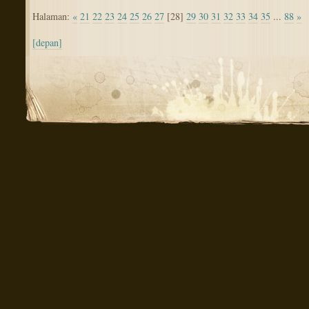
Halaman:
«
21
22
23
24
25
26
27
[28]
29
30
31
32
33
34
35
...
88
»
[depan]