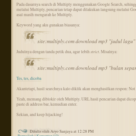
Pada dasarnya search di Multiply menggunakan Google Search, sehing
melalui Multiply, pencarian tetap dapat dilakukan langsung melalui Go
asal masih mengarah ke Multiply.
Keyword yang aku gunakan biasanya:
site:multiply.com download mp3 "judul lagu"
Judulnya dengan tanda petik dua, agar lebih
strict
. Misalnya:
site:multiply.com download mp3 "bulan sepa
Tes, tes, dicoba
Akantetapi, hasil searchnya kalo diklik akan menghasilkan respon: Not
Yeah, memang diblokir oleh Multiply. URL hasil pencarian dapat dicopy
paste di address bar, kemudian enter.
Sekian, and keep hijacking!
Ditulis oleh Aryo Sanjaya at 12:28 PM
Permalink
|
Komentar (13)