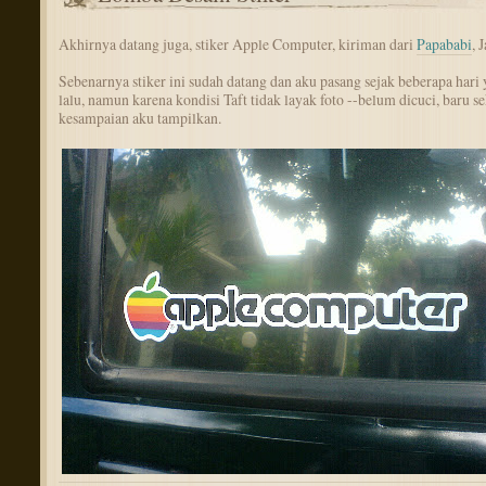
Akhirnya datang juga, stiker Apple Computer, kiriman dari
Papababi
, 
Sebenarnya stiker ini sudah datang dan aku pasang sejak beberapa hari
lalu, namun karena kondisi Taft tidak layak foto --belum dicuci, baru s
kesampaian aku tampilkan.