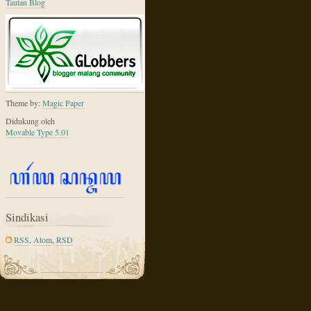
Tautan Blog
Theme by:
Magic Paper
Didukung oleh
Movable Type 5.01
Sindikasi
RSS
,
Atom
,
RSD