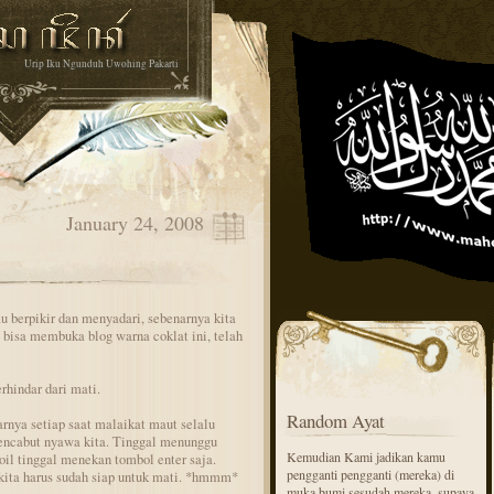
Urip Iku Ngunduh Uwohing Pakarti
January 24, 2008
u berpikir dan menyadari, sebenarnya kita
i bisa membuka blog warna coklat ini, telah
rhindar dari mati.
Random Ayat
rnya setiap saat malaikat maut selalu
mencabut nyawa kita. Tinggal menunggu
Kemudian Kami jadikan kamu
il tinggal menekan tombol enter saja.
pengganti pengganti (mereka) di
, kita harus sudah siap untuk mati. *hmmm*
muka bumi sesudah mereka, supaya