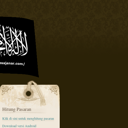
Hitung Pasaran
Klik di sini untuk menghitung pasaran
Download versi Android