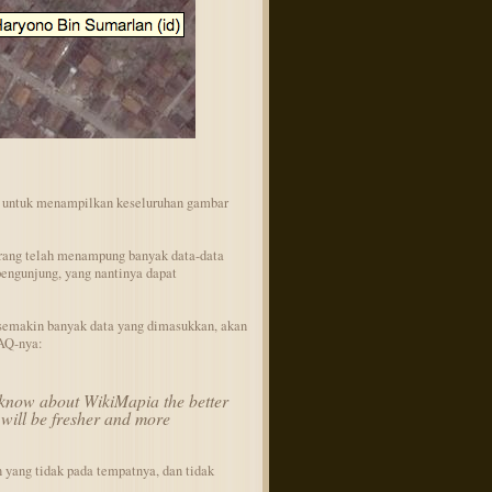
s untuk menampilkan keseluruhan gambar
rang telah menampung banyak data-data
pengunjung, yang nantinya dapat
 semakin banyak data yang dimasukkan, akan
AQ-nya:
know about WikiMapia the better
n will be fresher and more
an yang tidak pada tempatnya, dan tidak