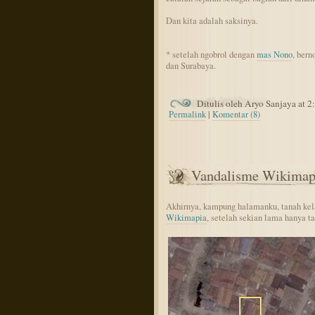
Dan kita adalah saksinya.
* setelah ngobrol dengan
mas Nono
, bern
dan Surabaya.
Ditulis oleh Aryo Sanjaya at 
Permalink
|
Komentar (8)
Vandalisme Wikimap
Akhirnya, kampung halamanku, tanah kela
Wikimapia
, setelah sekian lama hanya t