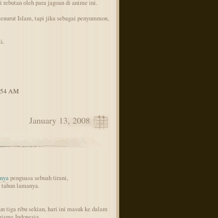
 rebutan oleh para jagoan di anime ini.
nurut Islam, tapi jika sebagai penyummon,
i.
3:54 AM
January 13, 2008
lnya
penguasa sebuah tirani,
 tahun lamanya.
un tiga ribu sekian, hari ini masuk ke dalam
misme Indonesia.