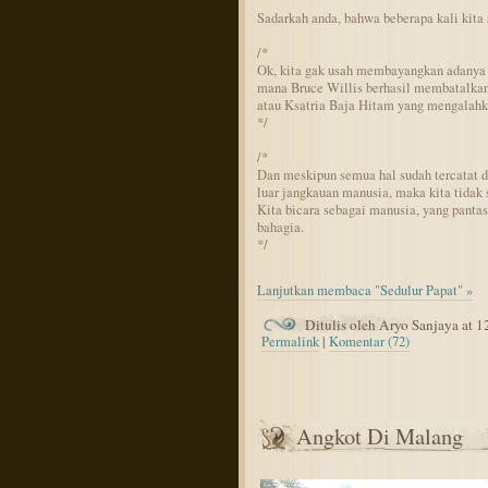
Sadarkah anda, bahwa beberapa kali kita 
/*
Ok, kita gak usah membayangkan adanya
mana Bruce Willis berhasil membatalkan
atau Ksatria Baja Hitam yang mengalahk
*/
/*
Dan meskipun semua hal sudah tercatat da
luar jangkauan manusia, maka kita tidak
Kita bicara sebagai manusia, yang pantas
bahagia.
*/
Lanjutkan membaca "Sedulur Papat" »
Ditulis oleh Aryo Sanjaya at 
Permalink
|
Komentar (72)
Angkot Di Malang