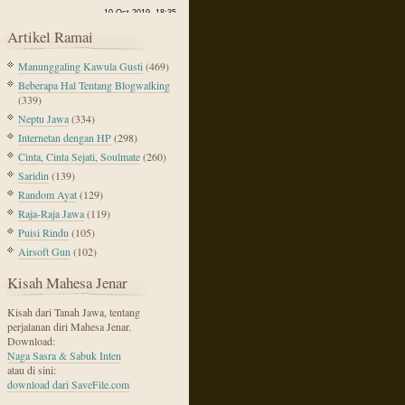
Artikel Ramai
Manunggaling Kawula Gusti
(469)
Beberapa Hal Tentang Blogwalking
(339)
Neptu Jawa
(334)
Internetan dengan HP
(298)
Cinta, Cinta Sejati, Soulmate
(260)
Saridin
(139)
Random Ayat
(129)
Raja-Raja Jawa
(119)
Puisi Rindu
(105)
Airsoft Gun
(102)
Kisah Mahesa Jenar
Kisah dari Tanah Jawa, tentang
perjalanan diri Mahesa Jenar.
Download:
Naga Sasra & Sabuk Inten
atau di sini:
download dari SaveFile.com