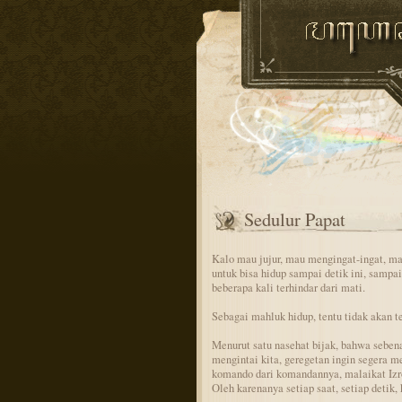
Sedulur Papat
Kalo mau jujur, mau mengingat-ingat, ma
untuk bisa hidup sampai detik ini, sampa
beberapa kali terhindar dari mati.
Sebagai mahluk hidup, tentu tidak akan te
Menurut satu nasehat bijak, bahwa sebena
mengintai kita, geregetan ingin segera 
komando dari komandannya, malaikat Izro
Oleh karenanya setiap saat, setiap detik