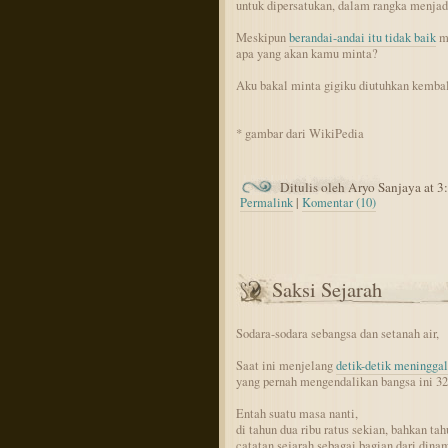
untuk dipersatukan, dalam rangka menjadi
Meskipun
berandai-andai itu tidak baik
me
apa yang akan kamu minta?
Aku bakal minta gigiku diutuhkan kembal
* gambar dari WikiPedia
Ditulis oleh Aryo Sanjaya at 
Permalink
|
Komentar (10)
Saksi Sejarah
Sodara-sodara sebangsa dan setanah air,
Saat ini menjelang
detik-detik meningga
yang pernah mengendalikan bangsa ini 32
Entah suatu masa nanti,
di tahun dua ribu ratus sekian, bahkan tah
catatan sejarah sebagai bagian dari dina