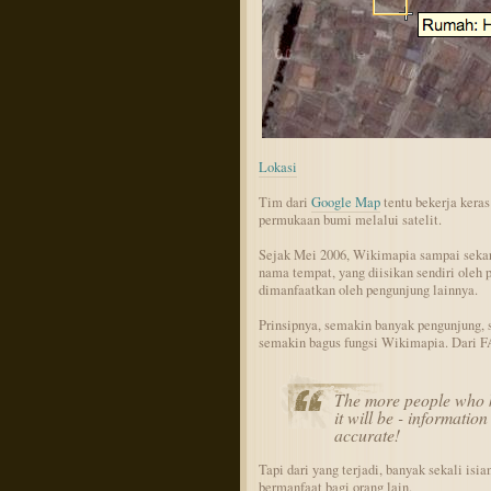
Lokasi
Tim dari
Google Map
tentu bekerja kera
permukaan bumi melalui satelit.
Sejak Mei 2006, Wikimapia sampai seka
nama tempat, yang diisikan sendiri oleh 
dimanfaatkan oleh pengunjung lainnya.
Prinsipnya, semakin banyak pengunjung,
semakin bagus fungsi Wikimapia. Dari F
The more people who 
it will be - informatio
accurate!
Tapi dari yang terjadi, banyak sekali isi
bermanfaat bagi orang lain.