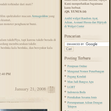
Kami memperhatikan bagaimana
sudah terhindar dari mati?
kamu berbuat.
(QS. YUNUS:14)
 film spektakuler macam
Armageddon
yang
Ambil widget Random Ayat,
 kiamat,
Adzan, Asmaul Husna dan Hijriyah
an monster penghancur bumi.
di Widget Center
Pencarian
lam takdirNya, tapi karena takdir berada di
 sedang membicarakan takdir.
 berduka kala berduka, dan bersyukur kala
Posting Terbaru
Penipuan Online
Mengenal Nomor Penerbangan
12:40 PM
Pegang Kendali
Mau Jadi Bangsa Apa
LGBT
January 21, 2008
Indonesia Beda
Pernikahan Sesama Jenis
Perumpamaan Adzan Dengan
Telepon