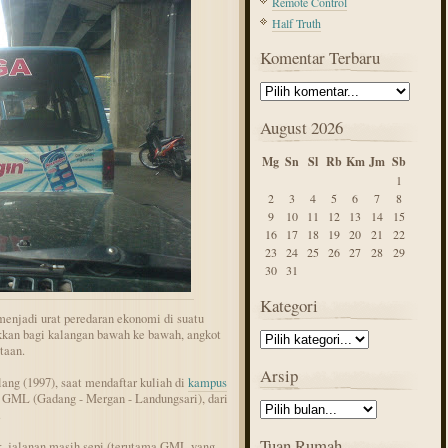
Remote Control
Half Truth
Komentar Terbaru
August 2026
Mg
Sn
Sl
Rb
Km
Jm
Sb
1
2
3
4
5
6
7
8
9
10
11
12
13
14
15
16
17
18
19
20
21
22
23
24
25
26
27
28
29
30
31
Kategori
menjadi urat peredaran ekonomi di suatu
kkan bagi kalangan bawah ke bawah, angkot
taan.
Arsip
ang (1997), saat mendaftar kuliah di
kampus
h GML (Gadang - Mergan - Landungsari), dari
.
Tuan Rumah
uk, jalanan masih sepi (terutama GML yang