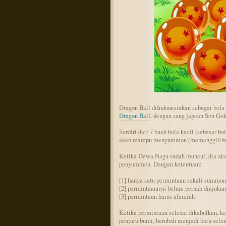
Dragon Ball diIndonesiakan sebagai bola
Dragon Ball
, dengan sang jagoan Son Gok
Terdiri dari 7 buah bola kecil (sebesar bo
akan mampu menyummon (memanggil/men
Ketika Dewa Naga sudah muncul, dia aka
penyummon. Dengan ketentuan:
[1] hanya satu permintaan sekali summon
[2] permintaannya belum pernah diajuka
[3] permintaan harus alamiah
Ketika permintaan selesai dikabulkan, k
penjuru bumi, berubah menjadi batu sel