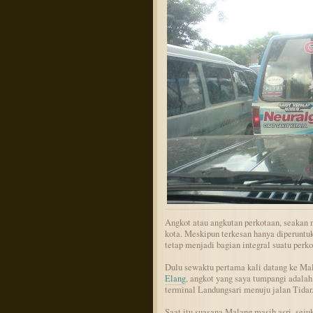
Angkot atau angkutan perkotaan, seakan 
kota. Meskipun terkesan hanya diperuntu
tetap menjadi bagian integral suatu perko
Dulu sewaktu pertama kali datang ke Mal
Elang
, angkot yang saya tumpangi adala
terminal Landungsari menuju jalan Tidar
Saat itu suasana Malang masih asri, sej