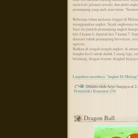
melewati jalanan sawah), dan pintu angko
penumpang yang naik atau turun. *bernos
Beberapa tahun pertama tinggal di Malang
menggunakan angkot. Sejak ongkosnya mas
Saat itu jumlah penumpang angkot hampir
kiri 4 kanan 6, dipatok kiri 5 kanan 7. S
dimensi tubuh penumpang bervariasi, sela
ngetem.
Bahkan di tengah-tengah angkot, di antar
bangku kecil untuk duduk 2 orang lagi, s
belakang, dengan feature dengkul berjejer
Lanjutkan membaca "Angkot Di Malang"
Ditulis oleh Aryo Sanjaya at 
Permalink
|
Komentar (19)
Dragon Ball