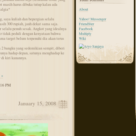
t masih harus dibuka tutup kalau ada
talgia*
About
, saya kuliah dan bepergian selalu
Yahoo! Messenger
ih 300 rupiah, jauh dekat sama saja.
FriendSter
 selalu penuh sesak. Angkot yang idealnya
Facebook
opir tidak peduli dengan kenyataan bahwa
Multiply
ma target belum terpenuhi dia akan terus
Wiki
a 2 bangku yang sedemikian sempit, diberi
atunya hadap depan, satunya menghadap ke
 di kiri kanannya.
 »
2:16 PM
January 15, 2008