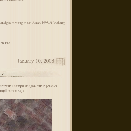
ostalgia tentang masa demo 1998 di Malang
2:29 PM
January 10, 2008
ia
hiranku, tampil dengan cukup jelas di
ampil buram saja: