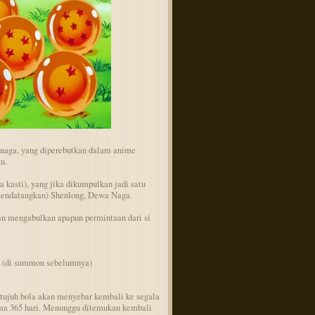
 naga, yang diperebutkan dalam anime
u.
la kasti), yang jika dikumpulkan jadi satu
datangkan) Shenlong, Dewa Naga.
n mengabulkan apapun permintaan dari si
n (di summon sebelumnya)
etujuh bola akan menyebar kembali ke segala
ama 365 hari. Menunggu ditemukan kembali