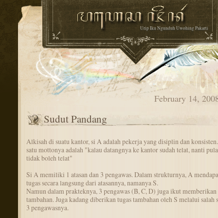
Urip Iku Ngunduh Uwohing Pakarti
February 14, 200
Sudut Pandang
Alkisah di suatu kantor, si A adalah pekerja yang disiplin dan konsisten
satu mottonya adalah "kalau datangnya ke kantor sudah telat, nanti pul
tidak boleh telat"
Si A memiliki 1 atasan dan 3 pengawas. Dalam strukturnya, A mendap
tugas secara langsung dari atasannya, namanya S.
Namun dalam prakteknya, 3 pengawas (B, C, D) juga ikut memberikan 
tambahan. Juga kadang diberikan tugas tambahan oleh S melalui salah s
3 pengawasnya.