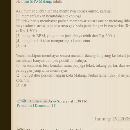
oleh
tim SIP3 Malang
, hihihi.
Aku memang lebih senang membayar secara online, karena:
[1] memanfaatkan kemudahan teknologi
[2] tidak harus membayar parkir. membayar secara online memang dik
biaya administrasi, tapi besarnya gak beda jauh dengan biaya parkir (Rp
vs Rp. 1.500)
[3] mengirit BBM, yang mana jumlahnya lebih dari Rp. 500 ;)
[4] menghindari (dan mengurangi) kemacetan
[5] dst
Yeah, meskipun membayar secara manual (datang langsung ke loket) j
membawa banyak dampak positif, misalnya:
[1] bersosialisai, bisa kenalan sama penjaga loket, tukang parkir, dan s
pelanggan yang antri membayar
[2] mengetahui perkembangan kota Malang. Sudah lama tidak jalan-jal
kota nih.
[3] dst
Ditulis oleh Aryo Sanjaya at 1:38 PM
Permalink
|
Komentar (11)
January 29, 200