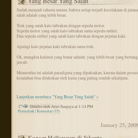
Yang Besar Yang Salah
Sudah menjadi rahasia umum, bahwa setiap terjadi kecelakaan di jalana
salah adalah yang lebih besar.
Truk yang salah kalo tabrakan dengan sepeda motor.
Sepeda motor yang salah kalo tabrakan sama sepeda onthel.
Dan sepeda onthel yang salah kalo tabrakan dengan pejalan kaki.
Apalagi kalo pejalan kaki tabrakan sama truk.
Ok, mungkin kalimat yang benar adalah: yang lebih besar yang bertan
jawab.
Menurutku ini adalah paradigma yang dipaksakan, karena dalam prose
kesalahan bisa dilakukan oleh kasta yang paling rendah sekalipun.
Lanjutkan membaca "Yang Besar Yang Salah" »
Ditulis oleh Aryo Sanjaya at 1:14 PM
Permalink
|
Komentar (15)
January 25, 200
Konser Helloween di Jakarta