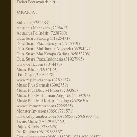
Ticket Box available at :
JAKARTA :
Solucite (7262183)
Aquarius Mahakam (7208413)
Aquarius Pd Indah (7238760)
Duta Suara Sabang (31925471)
Duta Suara Plaza Senayan (5725319)
Duta Suara Mal Taman Anggrek (5639427)
Duta Suara Mal Kelapa Gading (45853708)
Duta Suara Plaza Indonesia (31927995)
www.detik.com (7044473)
Music Klub (70934179)
Ibu Dibyo (31931178)
www.rajakarcis.com (8282137)
Music Plus Sarinah (3902759)
Music Plus Blok M Plaza (7209385)
Music Plus Mal Taman Anggrek (5639297)
Music Plus Mal Kelapa Gading (4529630)
www.tiketnonton.com (7229535)
Monster Invasion (08561771571)
www.cdbyfanatics.com (0816855726/68800441)
Twins Music (08129709469)
Pojok Karcis (7258626)
Ish Kabible (08129268837)
DapurLetter.com (0856 1112051, 021-920 69153)