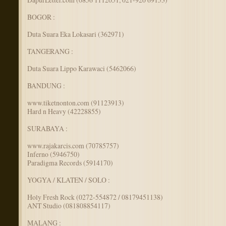
BOGOR :
Duta Suara Eka Lokasari (362971)
TANGERANG :
Duta Suara Lippo Karawaci (5462066)
BANDUNG :
www.tiketnonton.com (91123913)
Hard n Heavy (42228855)
SURABAYA :
www.rajakarcis.com (70785757)
Inferno (5946750)
Paradigma Records (5914170)
YOGYA / KLATEN / SOLO :
Holy Fresh Rock (0272-554872 / 08179451138)
ANT Studio (081808854117)
MALANG :