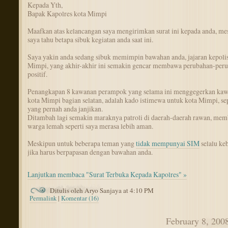
Kepada Yth,
Bapak Kapolres kota Mimpi
Maafkan atas kelancangan saya mengirimkan surat ini kepada anda, me
saya tahu betapa sibuk kegiatan anda saat ini.
Saya yakin anda sedang sibuk memimpin bawahan anda, jajaran kepolis
Mimpi, yang akhir-akhir ini semakin gencar membawa perubahan-per
positif.
Penangkapan 8 kawanan perampok yang selama ini menggegerkan kaw
kota Mimpi bagian selatan, adalah kado istimewa untuk kota Mimpi, sep
yang pernah anda janjikan.
Ditambah lagi semakin maraknya patroli di daerah-daerah rawan, mem
warga lemah seperti saya merasa lebih aman.
Meskipun untuk beberapa teman yang
tidak mempunyai SIM
selalu ke
jika harus berpapasan dengan bawahan anda.
Lanjutkan membaca "Surat Terbuka Kepada Kapolres" »
Ditulis oleh Aryo Sanjaya at 4:10 PM
Permalink
|
Komentar (16)
February 8, 200