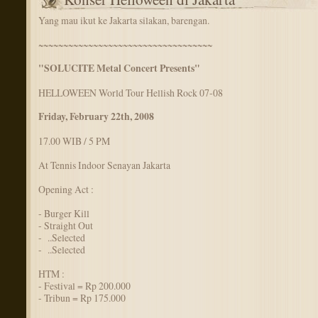
Yang mau ikut ke Jakarta silakan, barengan.
~~~~~~~~~~~~~~~~~~~~~~~~~~~~~~~~~~~
"SOLUCITE Metal Concert Presents"
HELLOWEEN World Tour Hellish Rock 07-08
Friday, February 22th, 2008
17.00 WIB / 5 PM
At Tennis Indoor Senayan Jakarta
Opening Act :
- Burger Kill
- Straight Out
- ..Selected
- ..Selected
HTM :
- Festival = Rp 200.000
- Tribun = Rp 175.000