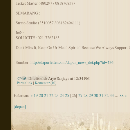
Ticket Master (480297 / 081876837)
SEMARANG :
Strato Studio (3510057 / 08182494111)
Info :
SOLUCITE : 021-7262183
Don't Miss It, Keep On Ur Metal Spirits! Because We Always Support 
Sumber:
http://dapurletter.com/dapur_news_det.php?id=436
Ditulis oleh Aryo Sanjaya at 12:34 PM
Permalink
|
Komentar (10)
Halaman:
«
19
20
21
22
23
24
25
[26]
27
28
29
30
31
32
33
...
88
»
[depan]