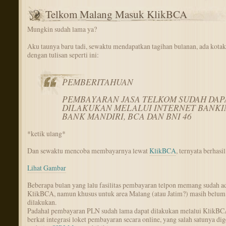
Telkom Malang Masuk KlikBCA
Mungkin sudah lama ya?
Aku taunya baru tadi, sewaktu mendapatkan tagihan bulanan, ada kotak
dengan tulisan seperti ini:
PEMBERITAHUAN
PEMBAYARAN JASA TELKOM SUDAH DAP
DILAKUKAN MELALUI INTERNET BANKI
BANK MANDIRI, BCA DAN BNI 46
*ketik ulang*
Dan sewaktu mencoba membayarnya lewat
KlikBCA
, ternyata berhasil
Lihat Gambar
Beberapa bulan yang lalu fasilitas pembayaran telpon memang sudah ad
KlikBCA, namun khusus untuk area Malang (atau Jatim?) masih belum 
dilakukan.
Padahal pembayaran PLN sudah lama dapat dilakukan melalui KlikBC
berkat integrasi loket pembayaran secara online, yang salah satunya di