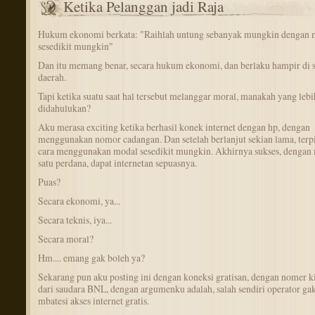
Ketika Pelanggan jadi Raja
Hukum ekonomi berkata: "Raihlah untung sebanyak mungkin dengan 
sesedikit mungkin"
Dan itu memang benar, secara hukum ekonomi, dan berlaku hampir di 
daerah.
Tapi ketika suatu saat hal tersebut melanggar moral, manakah yang lebi
didahulukan?
Aku merasa exciting ketika berhasil konek internet dengan hp, dengan
menggunakan nomor cadangan. Dan setelah berlanjut sekian lama, terpi
cara menggunakan modal sesedikit mungkin. Akhirnya sukses, dengan
satu perdana, dapat internetan sepuasnya.
Puas?
Secara ekonomi, ya...
Secara teknis, iya...
Secara moral?
Hm.... emang gak boleh ya?
Sekarang pun aku posting ini dengan koneksi gratisan, dengan nomer k
dari saudara BNL, dengan argumenku adalah, salah sendiri operator ga
mbatesi akses internet gratis.