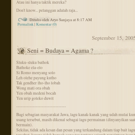
Atau ini hanya taktik mereka?
Don't know... pelanggan adalah raja...
Ditulis oleh Aryo Sanjaya at 8:17 AM
Permalink
|
Komentar (0)
September 15, 200
Seni = Budaya = Agama ?
Sluku-sluku bathok
Bathoke ela-elo
Si Romo menyang solo
Leh olehe payung kutho
Tak gendher lho-lho lobah
Wong mati ora obah
Yen obah medeni bocah
Yen urip goleko duwit
---------------------------------
Bagi sebagian masyarakat Jawa, lagu kanak-kanak yang udah mulai ku
usang tersebut, masih dikenal sebagai lagu permainan (dinyanyikan saa
bermain).
Sekilas, tidak ada kesan dan pesan yang terkandung dalam tiap bait lag
tersebut, karena tidak banyak yang tau tentang sejarah penciptaan lagu t