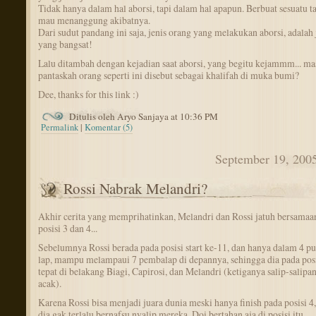
Tidak hanya dalam hal aborsi, tapi dalam hal apapun. Berbuat sesuatu ta
mau menanggung akibatnya.
Dari sudut pandang ini saja, jenis orang yang melakukan aborsi, adalah 
yang bangsat!
Lalu ditambah dengan kejadian saat aborsi, yang begitu kejammm... ma
pantaskah orang seperti ini disebut sebagai khalifah di muka bumi?
Dee, thanks for this link :)
Ditulis oleh Aryo Sanjaya at 10:36 PM
Permalink
|
Komentar (5)
September 19, 200
Rossi Nabrak Melandri?
Akhir cerita yang memprihatinkan, Melandri dan Rossi jatuh bersamaa
posisi 3 dan 4...
Sebelumnya Rossi berada pada posisi start ke-11, dan hanya dalam 4 pu
lap, mampu melampaui 7 pembalap di depannya, sehingga dia pada posi
tepat di belakang Biagi, Capirosi, dan Melandri (ketiganya salip-salipa
acak).
Karena Rossi bisa menjadi juara dunia meski hanya finish pada posisi 4
dia gak terlalu bernafsu nyalip mereka. Doi bertahan aja di posisi itu.