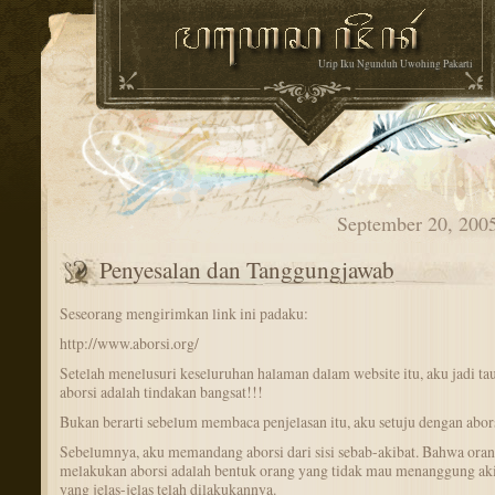
Urip Iku Ngunduh Uwohing Pakarti
September 20, 200
Penyesalan dan Tanggungjawab
Seseorang mengirimkan link ini padaku:
http://www.aborsi.org/
Setelah menelusuri keseluruhan halaman dalam website itu, aku jadi t
aborsi adalah tindakan bangsat!!!
Bukan berarti sebelum membaca penjelasan itu, aku setuju dengan abors
Sebelumnya, aku memandang aborsi dari sisi sebab-akibat. Bahwa ora
melakukan aborsi adalah bentuk orang yang tidak mau menanggung aki
yang jelas-jelas telah dilakukannya.