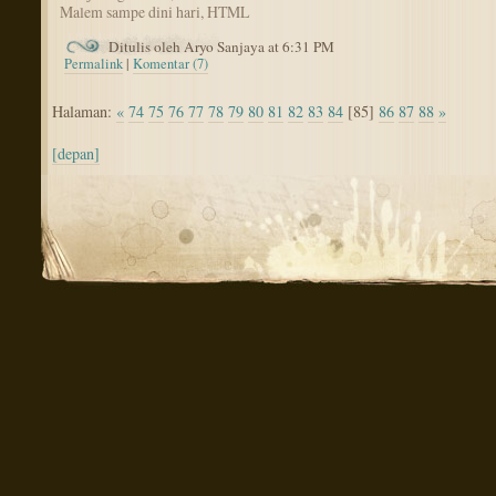
Malem sampe dini hari, HTML
Ditulis oleh Aryo Sanjaya at 6:31 PM
Permalink
|
Komentar (7)
Halaman:
«
74
75
76
77
78
79
80
81
82
83
84
[85]
86
87
88
»
[depan]