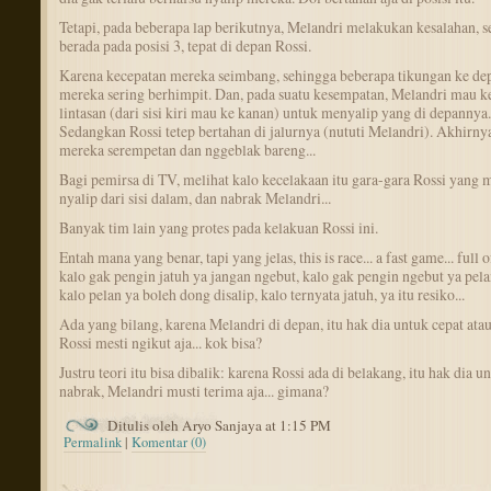
Tetapi, pada beberapa lap berikutnya, Melandri melakukan kesalahan, 
berada pada posisi 3, tepat di depan Rossi.
Karena kecepatan mereka seimbang, sehingga beberapa tikungan ke de
mereka sering berhimpit. Dan, pada suatu kesempatan, Melandri mau k
lintasan (dari sisi kiri mau ke kanan) untuk menyalip yang di depannya.
Sedangkan Rossi tetep bertahan di jalurnya (nututi Melandri). Akhirny
mereka serempetan dan nggeblak bareng...
Bagi pemirsa di TV, melihat kalo kecelakaan itu gara-gara Rossi yang 
nyalip dari sisi dalam, dan nabrak Melandri...
Banyak tim lain yang protes pada kelakuan Rossi ini.
Entah mana yang benar, tapi yang jelas, this is race... a fast game... full of
kalo gak pengin jatuh ya jangan ngebut, kalo gak pengin ngebut ya pelan
kalo pelan ya boleh dong disalip, kalo ternyata jatuh, ya itu resiko...
Ada yang bilang, karena Melandri di depan, itu hak dia untuk cepat atau
Rossi mesti ngikut aja... kok bisa?
Justru teori itu bisa dibalik: karena Rossi ada di belakang, itu hak dia u
nabrak, Melandri musti terima aja... gimana?
Ditulis oleh Aryo Sanjaya at 1:15 PM
Permalink
|
Komentar (0)