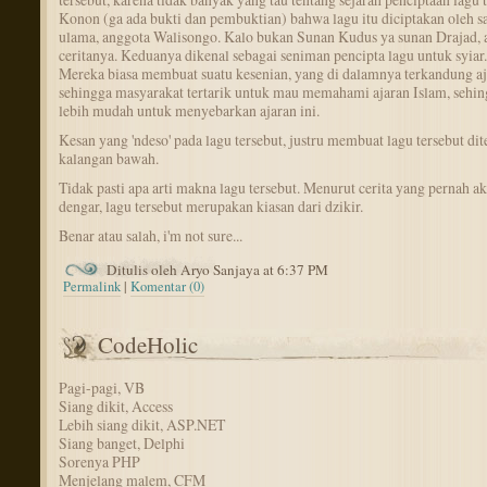
Konon (ga ada bukti dan pembuktian) bahwa lagu itu diciptakan oleh sa
ulama, anggota Walisongo. Kalo bukan Sunan Kudus ya sunan Drajad, 
ceritanya. Keduanya dikenal sebagai seniman pencipta lagu untuk syiar.
Mereka biasa membuat suatu kesenian, yang di dalamnya terkandung aj
sehingga masyarakat tertarik untuk mau memahami ajaran Islam, sehin
lebih mudah untuk menyebarkan ajaran ini.
Kesan yang 'ndeso' pada lagu tersebut, justru membuat lagu tersebut di
kalangan bawah.
Tidak pasti apa arti makna lagu tersebut. Menurut cerita yang pernah a
dengar, lagu tersebut merupakan kiasan dari dzikir.
Benar atau salah, i'm not sure...
Ditulis oleh Aryo Sanjaya at 6:37 PM
Permalink
|
Komentar (0)
CodeHolic
Pagi-pagi, VB
Siang dikit, Access
Lebih siang dikit, ASP.NET
Siang banget, Delphi
Sorenya PHP
Menjelang malem, CFM