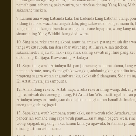
pamrihipun, sabarang pakaryanira, pan rineksa dening Yang Kang Maha
sakarsane tineken.
9. Lamun ana wong kabanda kaki, lan kadenda kang kabotan utang, po
kidung iku bae, wacakna tengah dalu, ping salawe den banget mamrih, 
kang kabanda, kang dinenda wurung, dedosane ingapura, wong kang ut
sinauran ing Yang Widdhi, kang dadi waras.
10. Sing sapa reke arsa nglakoni, amutiha amawa, patang puluh dina wa
tangi wektu subuh, lan den sabar sukur ing ati, Insya Allah tineken,
sakarsanireku, njawabi nak - rakyatira, saking sawab ing ilmu pangiket
duk aneng Kalijaga. Kuwasaning Artadaya
11. Sapa kang wruh Artadaya iki, pan jumeneng sujanma utama, kang 
namane Artate, masyrik magrib kawengku, sabdaning kang pandita luw
prapteng sagara wetan angumbara iku, akekasih Sidanglana, Sidajati i
Ki Artati, nyata jati sampurna.
12. Ana kidung reke Ki Artati, sapa wruha reke araning wang, duk ings
ngare, miwah duk aneng gunung, Ki Artati lan Wisamatti, ngalih aran pi
Artadaya tengsun araningsun duk jejaka, mangka aran Ismail Jatimaleng
aneng tengeahing jagad.
13. Sapa kang wruh kembang tepus kaki, sasat weruh reke Artadaya, tu
pancer lan somahe, sing sapa wruh panu......sasat sugih pagere wesi, rin
wong sajagad, ingkang....iku, lamun kinarya ngawula, bratanana pitung
dina....gustimu asih marma