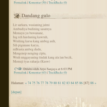
Permalink
|
Komentar (50)
|
TrackBacks (0)
Dandang gulo
Lir sarkara, wasianing jalmi
Ambudiya budining sasatnya
Memayu yu buwanane,
Ing reh hardaning kawruh,
Wruhing karsa kang ambeg asih,
Sih pigunane karya,
mBrasta ambeg dudu,
Mengenep nenging cipta,
Wruh unggayaning tindak kang ala lan becik,
Memuji tyas raharja (Kusw)
Ditulis oleh Aryo Sanjaya at 6:03 PM
Permalink
|
Komentar (63)
|
TrackBacks (0)
Halaman:
«
74
75
76
77
78
79
80
81
82
83
84
85
86
[87]
88
»
[depan]