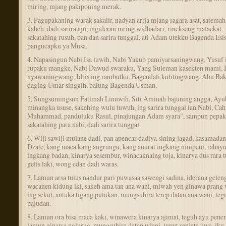
miring, mjang pakiponing merak.
3. Pagupakaning warak sakalir, nadyan artja mjang sagara asat, satema
kabeh, dadi sarira aju, ingideran mring widhadari, rinekseng malaekat,
sakatahing rusuh, pan dan sarira tunggal, ati Adam utekku Bagenda Esis
pangucapku ya Musa.
4. Napasingun Nabi Isa luwih, Nabi Yakub pamiyarsaningwang, Yusuf 
rupaku mangke, Nabi Dawud swaraku, Yang Suleman kasekten mami, 
nyawaningwang, Idris ing rambutku, Bagendali kulitingwang, Abu Baka
daging Umar singgih, balung Bagenda Usman.
5. Sungsumingsun Fatimah Linuwih, Siti Aminah bajuning angga, Ayu
minangka ususe, sakehing wulu tuwuh, ing sarira tunggal lan Nabi, Ca
Muhammad, panduluku Rasul, pinajungan Adam syara", sampun pepak
sakatahing para nabi, dadi sarira tunggal.
6. Wiji sawiji mulane dadi, pan apencar dadiya sining jagad, kasamada
Dzate, kang maca kang angrungu, kang anurat ingkang nimpeni, rahay
ingkang badan, kinarya sesembur, winacaknaing toja, kinarya dus rara 
gelis laki, wong edan dadi waras.
7. Lamun arsa tulus nandur pari puwasaa sawengi sadina, iderana gelen
wacanen kidung iki, sakeh ama tan ana wani, miwah yen ginawa prang
ing sekul, antuka tigang pulukan, mungsuhira lerep datan ana wani, teg
pajudan.
8. Lamun ora bisa maca kaki, winawera kinarya ajimat, teguh ayu pene
lamun ginawa nglurug, mungsuhira datan udani, luput senjata uwa, iku