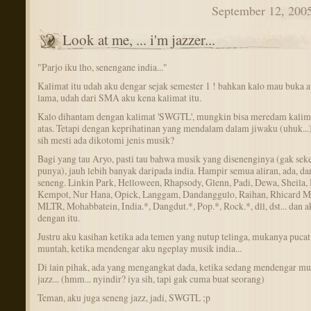
September 12, 200
Look at me, ... i'm jazzer...
"Parjo iku lho, senengane india..."
Kalimat itu udah aku dengar sejak semester 1 ! bahkan kalo mau buka a
lama, udah dari SMA aku kena kalimat itu.
Kalo dihantam dengan kalimat 'SWGTL', mungkin bisa meredam kalima
atas. Tetapi dengan keprihatinan yang mendalam dalam jiwaku (uhuk...
sih mesti ada dikotomi jenis musik?
Bagi yang tau Aryo, pasti tau bahwa musik yang disenenginya (gak sek
punya), jauh lebih banyak daripada india. Hampir semua aliran, ada, da
seneng. Linkin Park, Helloween, Rhapsody, Glenn, Padi, Dewa, Sheila, 
Kempot, Nur Hana, Opick, Langgam, Dandanggulo, Raihan, Rhicard M
MLTR, Mohabbatein, India.*, Dangdut.*, Pop.*, Rock.*, dll, dst... dan a
dengan itu.
Justru aku kasihan ketika ada temen yang nutup telinga, mukanya pucat
muntah, ketika mendengar aku ngeplay musik india...
Di lain pihak, ada yang mengangkat dada, ketika sedang mendengar mu
jazz... (hmm... nyindir? iya sih, tapi gak cuma buat seorang)
Teman, aku juga seneng jazz, jadi, SWGTL ;p