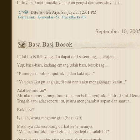
Intinya, nikmati musiknya, bukan gengsi dan sensasinya, ok...
Ditulis oleh Aryo Sanjaya at 12:01 PM
Permalink
|
Komentar (5)
|
TrackBacks (0)
September 10, 200
Basa Basi Bosok
Judul itu istilah yang aku dapat dari seseorang, ... terajana...
Yup, basa-basi, kadang emang udah basi, bosok lagi...
"Kamu gak usah jemput, aku jalan kaki aja..."
"Ya udah aku pulang aja, di sini nanti aku mengganggu kamu..."
Adat ketimuran?
Ah, aku merasa orang timur (apapun istilahnya), aku lahir di sini, Dem
Tengah, tapi adat seperti itu, justru menghambat sopan dan santun.
Kok bisa?
Iya lah, wong megelne gitu (bagi aku)
Misalnya ada seseorang curhat ke temennya:
"Menurutmu, aku mesti gimana ngadepi masalah ini?"
Orang (yang ngaku orang timur) akan menjawab: