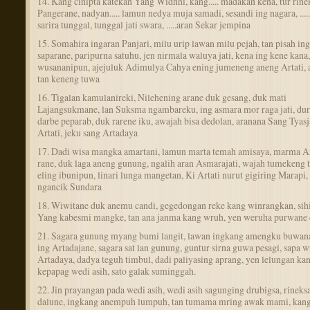
14. Kang cinipta katekan Yang Widhhi, kang..... madakan kena, tur rine
Pangerane, nadyan..... lamun nedya muja samadi, sesandi ing nagara, ...
sarira tunggal, tunggal jati swara, .....aran Sekar jempina
15. Somahira ingaran Panjari, milu urip lawan milu pejah, tan pisah ing
saparane, paripurna satuhu, jen nirmala waluya jati, kena ing kene kana,
wusananipun, ajejuluk Adimulya Cahya ening jumeneng aneng Artati,
tan keneng tuwa
16. Tigalan kamulanireki, Nilehening arane duk gesang, duk mati
Lajangsukmane, lan Suksma ngambareku, ing asmara mor raga jati, du
darbe peparab, duk rarene iku, awajah bisa dedolan, aranana Sang Tyasj
Artati, jeku sang Artadaya
17. Dadi wisa mangka amartani, lamun marta temah amisaya, marma A
rane, duk laga aneng gunung, ngalih aran Asmarajati, wajah tumekeng 
eling ibunipun, linari lunga mangetan, Ki Artati nurut gigiring Marapi
ngancik Sundara
18. Wiwitane duk anemu candi, gegedongan reke kang winrangkan, sih
Yang kabesmi mangke, tan ana janma kang wruh, yen weruha purwane 
21. Sagara gunung myang bumi langit, lawan ingkang amengku buwana
ing Artadajane, sagara sat lan gunung, guntur sirna guwa pesagi, sapa 
Artadaya, dadya teguh timbul, dadi paliyasing aprang, yen lelungan ka
kepapag wedi asih, sato galak suminggah.
22. Jin prayangan pada wedi asih, wedi asih sagunging drubigsa, rineksa
dalune, ingkang anempuh lumpuh, tan tumama mring awak mami, kan