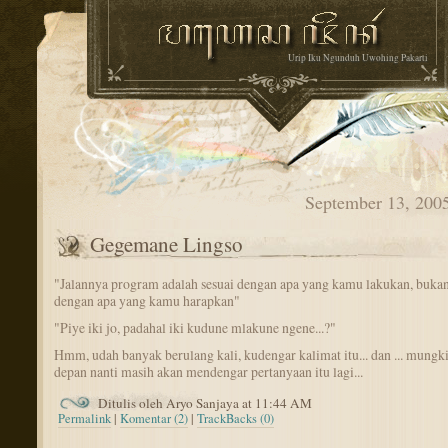
Urip Iku Ngunduh Uwohing Pakarti
September 13, 200
Gegemane Lingso
"Jalannya program adalah sesuai dengan apa yang kamu lakukan, bukan
dengan apa yang kamu harapkan"
"Piye iki jo, padahal iki kudune mlakune ngene...?"
Hmm, udah banyak berulang kali, kudengar kalimat itu... dan ... mungk
depan nanti masih akan mendengar pertanyaan itu lagi...
Ditulis oleh Aryo Sanjaya at 11:44 AM
Permalink
|
Komentar (2)
|
TrackBacks (0)