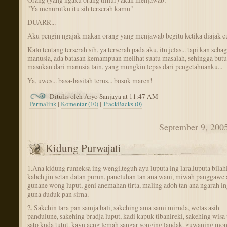
"Ya menurutku itu sih terserah kamu"
DUARR...
Aku pengin ngajak makan orang yang menjawab begitu ketika diajak cur
Kalo tentang terserah sih, ya terserah pada aku, itu jelas... tapi kan sebag
manusia, ada batasan kemampuan melihat suatu masalah, sehingga but
masukan dari manusia lain, yang mungkin lepas dari pengetahuanku...
Ya, uwes... basa-basilah terus... bosok maren!
Ditulis oleh Aryo Sanjaya at 11:47 AM
Permalink
|
Komentar (10)
|
TrackBacks (0)
September 9, 200
Kidung Purwajati
1.Ana kidung rumeksa ing wengi,teguh ayu luputa ing lara,luputa bilah
kabeh,jin setan datan purun, paneluhan tan ana wani, miwah panggawe a
gunane wong luput, geni anemahan tirta, maling adoh tan ana ngarah in
guna duduk pan sirna.
2. Sakehin lara pan samja bali, sakehing ama sami miruda, welas asih
pandulune, sakehing bradja luput, kadi kapuk tibanireki, sakehing wisa 
sato kuda tutut, kayu aeng lemah sangar songing landak, guwaning mo