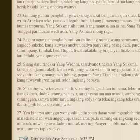
tan raharja, sadaya linebur, sakehing kang nedya ala, larut sirna kang n
becik basuki, kang sinedya waluya.
23. Gunung guntur penglebur guweki, sagara sat bengawan sjuh sirna, 
wruh Artadaya reke, pan dadi teguh timbul, kang jumeneng manusa jati
bumi sampurna, Yang Suksma sih lulut, kang manusa tan asiha, Sang Y
Tunggal parandene wedi asih, Yang Asmara mong raga.
24. Sagara agung amengku bumi, surya lintang mjang wong sabuwana,
angidep sakehe, kang kuwasa anebut, dadya paliyasing prang dadi, pase
sumimpang, tumbak bedil luput, liwat sakatahing braja, yen linakon ad
lara bilahi, yen dipun apalena.
25. Siang dalu rineksa Yang Widhhi, sasedyane tinekan Yang Suksma,
kinedepan janma akeh, karan wikuning wiku wikan liring puja samadi, 
sedyanira, kang mangunah luhung, peparab Yang Tigalana, ingkang si
kang tuwayuh jroning ati, adoh ingkang bebaya.
26. Sakehing wisa tan ana mandi, sakehing lenga datan tumama, lebur 
ilang kabeh, duduk tenung pan ayu, taragnyana tan ana mandi, samban
suminggah, samya lebur larut, ingkang sedya ora teka, ingkang teka or
iku singgih lebur sakehing wisa.
27. Yen kinarya atunggu wong sakit, ejin setan datan wani ngambah, ri
malaekate, nabi wali angepung, sakeh ama pada sumingkir, ingkang sed
mitenah, miwah gawe dudu, rinu sak maring Pangeran, iblis na’nat sat
mati, tumpes tapis sadaya.
Ditulis oleh Aryo Sanjaya at 6:33 PM