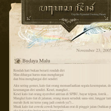
Urip Iku Ngunduh Uwohing Pakarti
November 23, 200
Budaya Malu
Rendah hati bukan berarti rendah diri
Mau dihargai harus mau menghargai
dan bisa menghargai diri sendiri
Aku sering gemes, kalo liat orang memanfaatkan segala kesempatan, d
kesenangan diri sendiri. Kesel, mangkel...
Kesel kalo liat orang nyerobot antrian di SPBU, bayar telpon, listrik...
Mangkel kalo liat di jalanan, orang maen seruduk sana-sini, langgar la
merah (kok ini terus yang jadi contoh ya?)...
Muak kalo liat cowok-cewek berpelukan erat di pinggir jalan (bahkan 
aku liat waktu bulan puasa kemaren)...