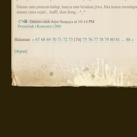
Dalam satu putaran hidup, hanya satu belahan jiwa. Jika kamu mendap
dalam cinta sejati... hufff, ikut dong... ^_^
Ditulis oleh Aryo Sanjaya at 10:14 PM
Permalink
|
Komentar (260)
Halaman:
«
67
68
69
70
71
72
73
[74]
75
76
77
78
79
80
81
...
88
»
[depan]