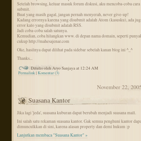
Setelah browsing, keluar masuk forum diskusi, aku mencoba-coba cara
submit.
Buat yang masih gagal, jangan pernah menyerah, never give-up!
Kadang errornya karena yang disubmit adalah Atom (kasusku), ada jug
error kalo yang disubmit adalah RSS.
Jadi coba-coba salah satunya.
Kemudian, coba hilangkan www. di depan nama domain, seperti punya
cukup http://mahesajenar.com
Oke, hasilnya dapat dilihat pada sidebar sebelah kanan blog ini ^_^
Thanks...
Ditulis oleh Aryo Sanjaya at 12:24 AM
Permalink
|
Komentar (3)
November 22, 200
Suasana Kantor
Jika lagi 'jeda', suasana kuburan dapat berubah menjadi suasana mall.
Ini salah satu rekaman suasana kantor. Gak semua penghuni kantor dapa
dimunculkkan di sini, karena alasan property dan demi hukum :p
Lanjutkan membaca "Suasana Kantor" »