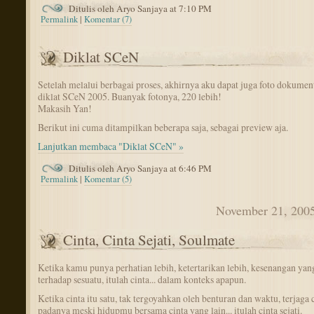
Ditulis oleh Aryo Sanjaya at 7:10 PM
Permalink
|
Komentar (7)
Diklat SCeN
Setelah melalui berbagai proses, akhirnya aku dapat juga foto dokumen
diklat SCeN 2005. Buanyak fotonya, 220 lebih!
Makasih Yan!
Berikut ini cuma ditampilkan beberapa saja, sebagai preview aja.
Lanjutkan membaca "Diklat SCeN" »
Ditulis oleh Aryo Sanjaya at 6:46 PM
Permalink
|
Komentar (5)
November 21, 200
Cinta, Cinta Sejati, Soulmate
Ketika kamu punya perhatian lebih, ketertarikan lebih, kesenangan yang
terhadap sesuatu, itulah cinta... dalam konteks apapun.
Ketika cinta itu satu, tak tergoyahkan oleh benturan dan waktu, terjaga
padanya meski hidupmu bersama cinta yang lain... itulah cinta sejati.