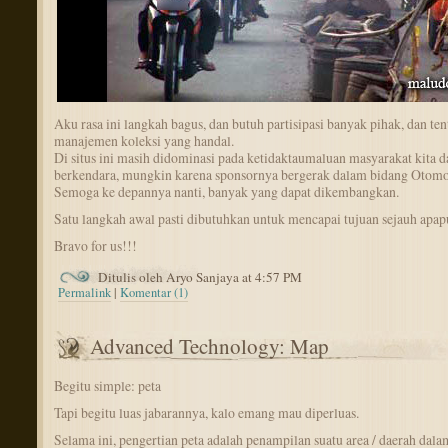
Aku rasa ini langkah bagus, dan butuh partisipasi banyak pihak, dan ten
manajemen koleksi yang handal.
Di situs ini masih didominasi pada ketidaktaumaluan masyarakat kita 
berkendara, mungkin karena sponsornya bergerak dalam bidang Otomo
Semoga ke depannya nanti, banyak yang dapat dikembangkan.
Satu langkah awal pasti dibutuhkan untuk mencapai tujuan sejauh apap
Bravo for us!!!
Ditulis oleh Aryo Sanjaya at 4:57 PM
Permalink
|
Komentar (1)
Advanced Technology: Map
Begitu simple: peta
Tapi begitu luas jabarannya, kalo emang mau diperluas.
Selama ini, pengertian peta adalah penampilan suatu area / daerah dal