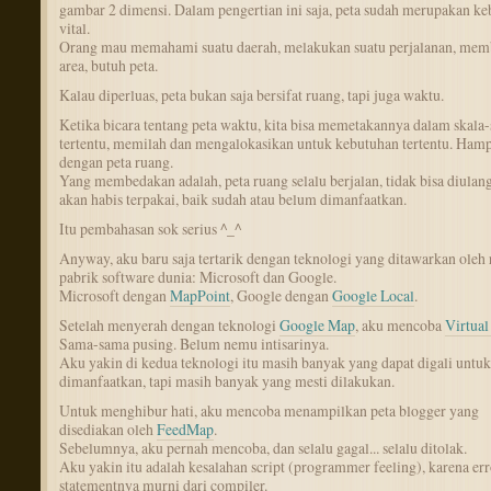
gambar 2 dimensi. Dalam pengertian ini saja, peta sudah merupakan k
vital.
Orang mau memahami suatu daerah, melakukan suatu perjalanan, me
area, butuh peta.
Kalau diperluas, peta bukan saja bersifat ruang, tapi juga waktu.
Ketika bicara tentang peta waktu, kita bisa memetakannya dalam skala-
tertentu, memilah dan mengalokasikan untuk kebutuhan tertentu. Hamp
dengan peta ruang.
Yang membedakan adalah, peta ruang selalu berjalan, tidak bisa diulang
akan habis terpakai, baik sudah atau belum dimanfaatkan.
Itu pembahasan sok serius ^_^
Anyway, aku baru saja tertarik dengan teknologi yang ditawarkan oleh 
pabrik software dunia: Microsoft dan Google.
Microsoft dengan
MapPoint
, Google dengan
Google Local
.
Setelah menyerah dengan teknologi
Google Map
, aku mencoba
Virtual
Sama-sama pusing. Belum nemu intisarinya.
Aku yakin di kedua teknologi itu masih banyak yang dapat digali untuk
dimanfaatkan, tapi masih banyak yang mesti dilakukan.
Untuk menghibur hati, aku mencoba menampilkan peta blogger yang
disediakan oleh
FeedMap
.
Sebelumnya, aku pernah mencoba, dan selalu gagal... selalu ditolak.
Aku yakin itu adalah kesalahan script (programmer feeling), karena err
statementnya murni dari compiler.