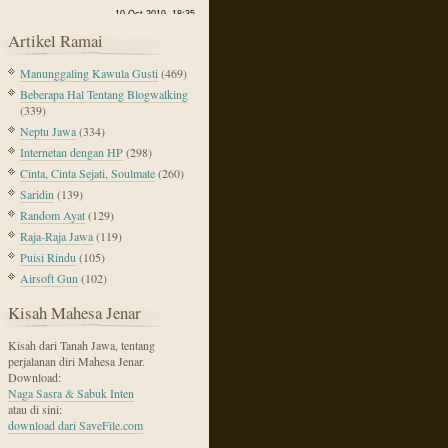
Artikel Ramai
Manunggaling Kawula Gusti
(469)
Beberapa Hal Tentang Blogwalking
(339)
Neptu Jawa
(334)
Internetan dengan HP
(298)
Cinta, Cinta Sejati, Soulmate
(260)
Saridin
(139)
Random Ayat
(129)
Raja-Raja Jawa
(119)
Puisi Rindu
(105)
Airsoft Gun
(102)
Kisah Mahesa Jenar
Kisah dari Tanah Jawa, tentang
perjalanan diri Mahesa Jenar.
Download:
Naga Sasra & Sabuk Inten
atau di sini:
download dari SaveFile.com