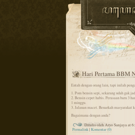
Hari Pertama BBM N
Entah dengan orang lain, tapi inilah pen
1. Pom bensin sepi, sekarang udah gak ja
2. Bensin cepet habis. Perasaan baru 3 har
1 minggu.
3. Jalanan macet. Benarkah masyarakat k
Bagaimana dengan anda?
Ditulis oleh Aryo Sanjaya at 
Permalink
|
Komentar (0)