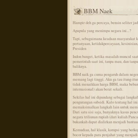
BBM Naek
Hampir deh ga percaya, bensin seliter jadi 
Apapula yang menimpa negara ini...?
Tapi, sebagaimana keadaan masyarakat k
pertanyaan, ketidakpercayaan, kesinisian,
Presiden
Indon banget, ketika masalah muncul saat
pemerintah saat ini, tanpa mau, dan tanp
baliknya.
BBM naik ga cuma pengaruh dalam negeri
memang lagi tinggi. Aku ga tau itung-itun
tidak menaikkan harga BBM, maka beban s
internasional) akan berat sekali.
Sekilas hal ini dipandang sebagai langka
pengurangan subsidi. Kalo tentang hal in
memaksimalkan langkah lain untuk memb
Dari satu sisi saja, banyaknya kasus penc
negara triliunan rupiah (dari kuliah Panc
bukankah dapat dialirkan menjadi bantua
Kemudian, hal klasik, korupsi yang berk
bocor kepada para penjahat yang menjadi 