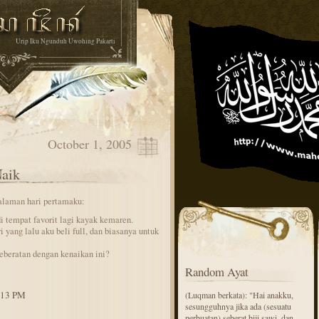
Urip Iku Ngunduh Uwohing Pakarti
October 1, 2005
aik
galaman hari pertamaku:
di tempat favorit lagi kayak kemaren.
i yang lalu aku beli full, dan biasanya untuk
eberatan dengan kenaikan ini?
Random Ayat
6:13 PM
(Luqman berkata): "Hai anakku,
sesungguhnya jika ada (sesuatu
perbuatan) seberat biji sawi, dan