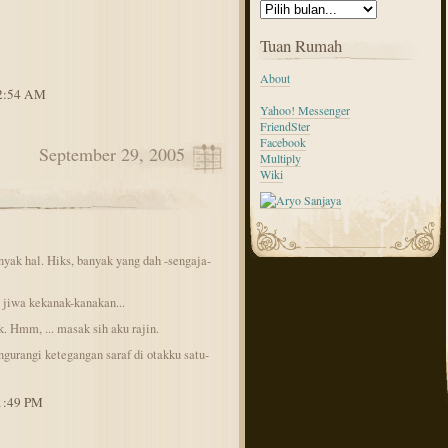
Tuan Rumah
About
12:54 AM
Yahoo! Messenger
FriendSter
Facebook
September 29, 2005
Multiply
Wiki
yak hal. Hiks, banyak yang dah -sengaja-
jiwa kekanak-kanakan...
. Hmm, ... masak sih aku rajin.
ngurangi ketegangan saraf di otakku satu-
11:49 PM