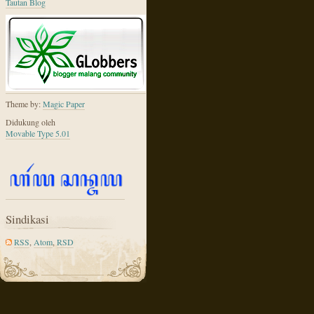
Tautan Blog
Theme by:
Magic Paper
Didukung oleh
Movable Type 5.01
Sindikasi
RSS
,
Atom
,
RSD