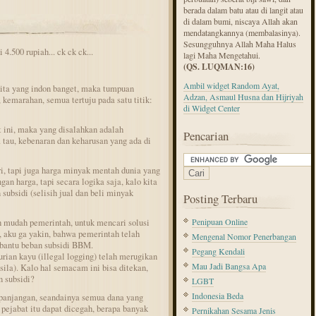
berada dalam batu atau di langit atau
di dalam bumi, niscaya Allah akan
mendatangkannya (membalasinya).
Sesungguhnya Allah Maha Halus
4.500 rupiah... ck ck ck...
lagi Maha Mengetahui.
(QS. LUQMAN:16)
Ambil widget Random Ayat,
ita yang indon banget, maka tumpuan
Adzan, Asmaul Husna dan Hijriyah
 kemarahan, semua tertuju pada satu titik:
di Widget Center
 ini, maka yang disalahkan adalah
Pencarian
a tau, kebenaran dan keharusan yang ada di
, tapi juga harga minyak mentah dunia yang
gan harga, tapi secara logika saja, kalo kita
ubsidi (selisih jual dan beli minyak
Posting Terbaru
Penipuan Online
h mudah pemerintah, untuk mencari solusi
i, aku ga yakin, bahwa pemerintah telah
Mengenal Nomor Penerbangan
antu beban subsidi BBM.
Pegang Kendali
urian kayu (illegal logging) telah merugikan
Mau Jadi Bangsa Apa
asila). Kalo hal semacam ini bisa ditekan,
n subsidi?
LGBT
Indonesia Beda
epanjangan, seandainya semua dana yang
pejabat itu dapat dicegah, berapa banyak
Pernikahan Sesama Jenis