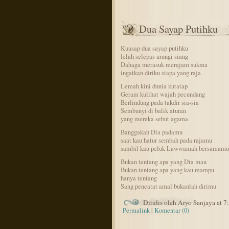
Dua Sayap Putihku
Kuusap dua sayap putihku
lelah selepas arungi siang
Dahaga merasuk merajam sukma
ingatkan diriku siapa yang raja
Lemah kini dunia kutatap
Geram kulihat wajah pecundang
Berlindung pada takdir sia-sia
Sembunyi di balik aturan
yang mereka sebut agama
Banggakah Dia padamu
saat kau hatur sembah pada rajamu
sambil kau peluk Lawwamah bersamamu
Bukan tentang apa yang Dia mau
Bukan tentang apa yang kau mampu
hanya tentang
Sang pencatat amal bukanlah dirimu
Ditulis oleh Aryo Sanjaya at 
Permalink
|
Komentar (0)