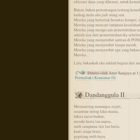
efisiensi dana yang dihemat, untuk kemud
Bukan, bukan pertentangan tentang kenai
kadang malu aku jadi orang sini.
Mereka yang berteriak berantas korupsi, t
Mereka yang mencari tumpuan kesalahan,
Mereka yang mengecam pemerintahan sek
adalah sisa dari pemerintahan dia sebel
Mereka yang menyerobot antrian di POM 
Mereka yang menyerobot lampu merah.
Mereka yang menyerobot apa yang bukan
Mereka...
Lalu, bukankah aku adalah bagian dari me
Ditulis oleh Aryo Sanjaya at 
Permalink
|
Komentar (0)
Dandanggula II
Memanising manungsa sejati,
sesantine mring laku utama,
lukita mesu budine,
meruhi hawa lan napsu,
mrih sampurna lair lan batin,
kanti atapa brata,
gegulang mrih hayu,