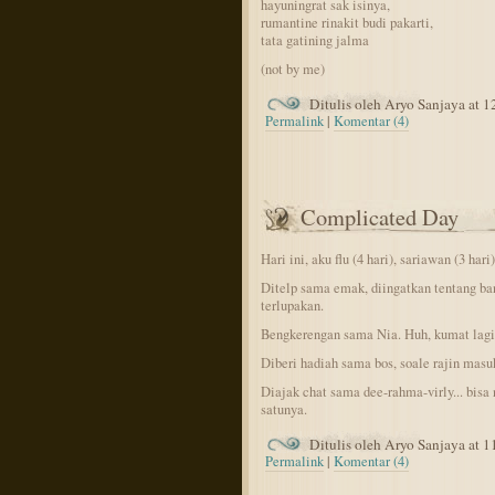
hayuningrat sak isinya,
rumantine rinakit budi pakarti,
tata gatining jalma
(not by me)
Ditulis oleh Aryo Sanjaya at 
Permalink
|
Komentar (4)
Complicated Day
Hari ini, aku flu (4 hari), sariawan (3 hari)
Ditelp sama emak, diingatkan tentang ban
terlupakan.
Bengkerengan sama Nia. Huh, kumat lagi 
Diberi hadiah sama bos, soale rajin masuk
Diajak chat sama dee-rahma-virly... bisa 
satunya.
Ditulis oleh Aryo Sanjaya at 
Permalink
|
Komentar (4)