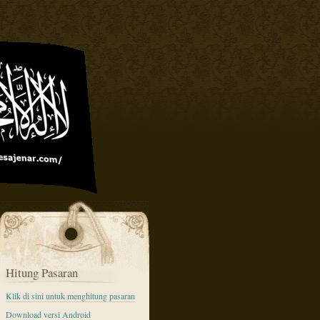
Hitung Pasaran
Klik di sini untuk menghitung pasaran
Download versi Android