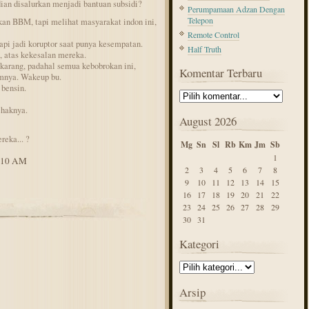
ian disalurkan menjadi bantuan subsidi?
Perumpamaan Adzan Dengan
Telepon
kan BBM, tapi melihat masyarakat indon ini,
Remote Control
api jadi koruptor saat punya kesempatan.
Half Truth
 atas kekesalan mereka.
arang, padahal semua kebobrokan ini,
Komentar Terbaru
umnya. Wakeup bu.
bensin.
 haknya.
August 2026
reka... ?
Mg
Sn
Sl
Rb
Km
Jm
Sb
1
1:10 AM
2
3
4
5
6
7
8
9
10
11
12
13
14
15
16
17
18
19
20
21
22
23
24
25
26
27
28
29
30
31
Kategori
Arsip