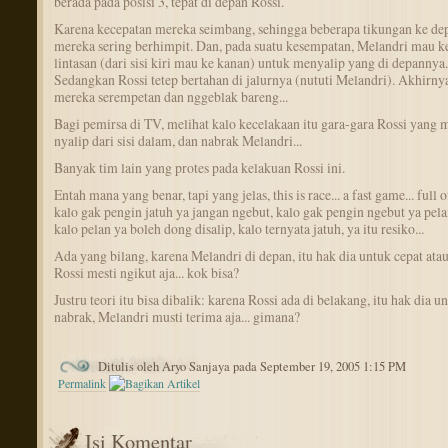
berada pada posisi 3, tepat di depan Rossi.
Karena kecepatan mereka seimbang, sehingga beberapa tikungan ke de
mereka sering berhimpit. Dan, pada suatu kesempatan, Melandri mau k
lintasan (dari sisi kiri mau ke kanan) untuk menyalip yang di depannya.
Sedangkan Rossi tetep bertahan di jalurnya (nututi Melandri). Akhirny
mereka serempetan dan nggeblak bareng...
Bagi pemirsa di TV, melihat kalo kecelakaan itu gara-gara Rossi yang 
nyalip dari sisi dalam, dan nabrak Melandri...
Banyak tim lain yang protes pada kelakuan Rossi ini.
Entah mana yang benar, tapi yang jelas, this is race... a fast game... full of
kalo gak pengin jatuh ya jangan ngebut, kalo gak pengin ngebut ya pelan
kalo pelan ya boleh dong disalip, kalo ternyata jatuh, ya itu resiko...
Ada yang bilang, karena Melandri di depan, itu hak dia untuk cepat atau
Rossi mesti ngikut aja... kok bisa?
Justru teori itu bisa dibalik: karena Rossi ada di belakang, itu hak dia u
nabrak, Melandri musti terima aja... gimana?
Ditulis oleh Aryo Sanjaya pada September 19, 2005 1:15 PM
Permalink
Isi Komentar