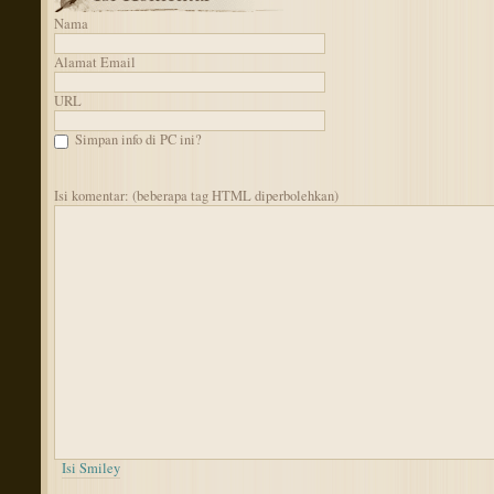
Nama
Alamat Email
URL
Simpan info di PC ini?
Isi komentar: (beberapa tag HTML diperbolehkan)
Isi Smiley