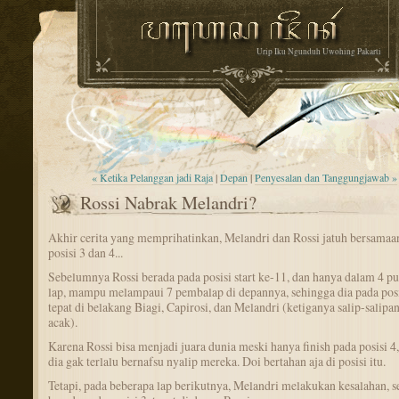
Urip Iku Ngunduh Uwohing Pakarti
« Ketika Pelanggan jadi Raja
|
Depan
|
Penyesalan dan Tanggungjawab »
Rossi Nabrak Melandri?
Akhir cerita yang memprihatinkan, Melandri dan Rossi jatuh bersamaa
posisi 3 dan 4...
Sebelumnya Rossi berada pada posisi start ke-11, dan hanya dalam 4 pu
lap, mampu melampaui 7 pembalap di depannya, sehingga dia pada posi
tepat di belakang Biagi, Capirosi, dan Melandri (ketiganya salip-salipa
acak).
Karena Rossi bisa menjadi juara dunia meski hanya finish pada posisi 4
dia gak terlalu bernafsu nyalip mereka. Doi bertahan aja di posisi itu.
Tetapi, pada beberapa lap berikutnya, Melandri melakukan kesalahan, 