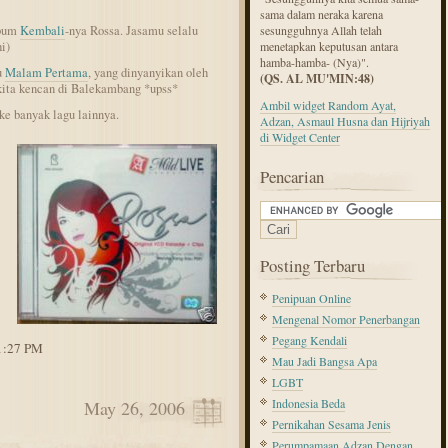
sama dalam neraka karena
lbum
Kembali
-nya Rossa. Jasamu selalu
sesungguhnya Allah telah
i)
menetapkan keputusan antara
hamba-hamba- (Nya)".
u
Malam Pertama
, yang dinyanyikan oleh
(QS. AL MU'MIN:48)
kita kencan di Balekambang *upss*
Ambil widget Random Ayat,
 ke banyak lagu lainnya.
Adzan, Asmaul Husna dan Hijriyah
di Widget Center
Pencarian
Posting Terbaru
Penipuan Online
Mengenal Nomor Penerbangan
Pegang Kendali
11:27 PM
Mau Jadi Bangsa Apa
LGBT
Indonesia Beda
May 26, 2006
Pernikahan Sesama Jenis
Perumpamaan Adzan Dengan