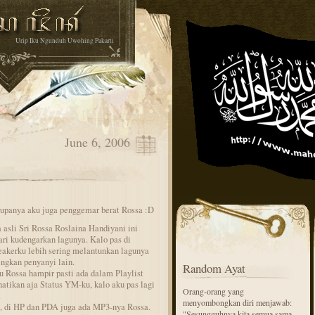
Urip Iku Ngunduh Uwohing Pakarti
June 6, 2006
rupanya aku juga penggemar berat Rossa :D
asli Sri Rossa Roslaina Handiyani ini
ari kudengarkan lagunya. Kalo pas di
eakerku lebih sering melantunkan lagunya
ngkan penyanyi lain.
Random Ayat
gu Rossa hampir pasti ada dalam Playlist
hatikan aja Status YM-ku, kalo aku pas lagi
Orang-orang yang
.
menyombongkan diri menjawab:
n, di HP dan PDA juga ada MP3-nya Rossa.
"Sesungguhnya kita semua sama-