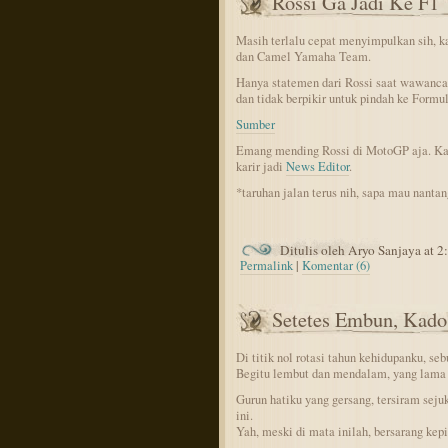
Rossi Ga Jadi Ke F1
Masih terlalu cepat menyimpulkan sih, k
dan Camel Yamaha Team.
Hanya statemen dari Rossi saat wawancara
dan tidak berpikir untuk pindah ke Formula
Sumber
Emang mending Rossi di MotoGP aja. Kal
karir jadi
News Editor
.
*taruhan jalan terus nih, sapa mau nanta
Ditulis oleh Aryo Sanjaya at 
Permalink
|
Komentar (6)
Setetes Embun, Kado
Di titik nol rotasi tahun kehidupanku, s
Begitu lembut dan mendalam, yang lama t
Gurun hatiku yang gersang, tersiram sejuk
ini.
Yah, meski di mata inilah, bersarang kep