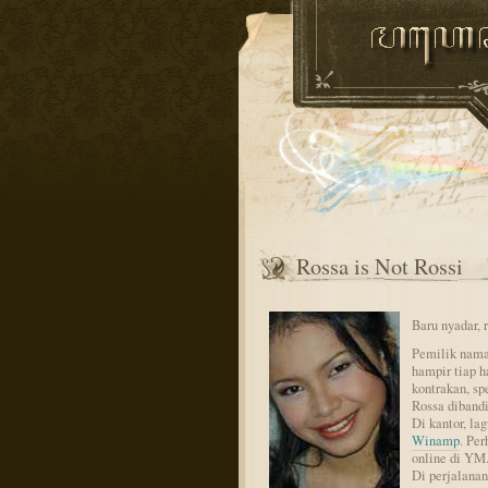
Rossa is Not Rossi
Baru nyadar, 
Pemilik nama 
hampir tiap h
kontrakan, sp
Rossa dibandi
Di kantor, la
Winamp
. Per
online di YM
Di perjalana