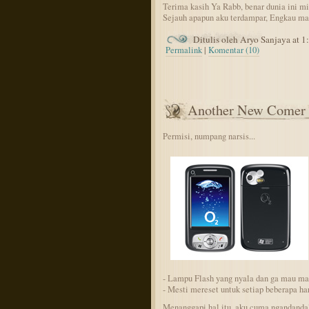
Terima kasih Ya Rabb, benar dunia ini m
Sejauh apapun aku terdampar, Engkau ma
Ditulis oleh Aryo Sanjaya at 
Permalink
|
Komentar (10)
Another New Comer
Permisi, numpang narsis...
- Lampu Flash yang nyala dan ga mau mat
- Mesti mereset untuk setiap beberapa h
Menanggapi hal itu, aku cuma ngandandal