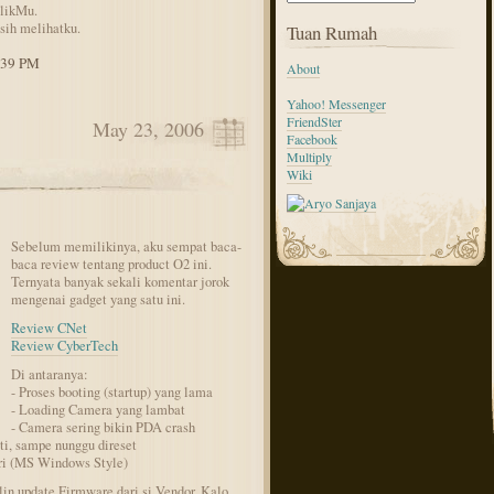
ilikMu.
sih melihatku.
Tuan Rumah
1:39 PM
About
Yahoo! Messenger
FriendSter
May 23, 2006
Facebook
Multiply
Wiki
Sebelum memilikinya, aku sempat baca-
baca review tentang product O2 ini.
Ternyata banyak sekali komentar jorok
mengenai gadget yang satu ini.
Review CNet
Review CyberTech
Di antaranya:
- Proses booting (startup) yang lama
- Loading Camera yang lambat
- Camera sering bikin PDA crash
i, sampe nunggu direset
ari (MS Windows Style)
in update Firmware dari si Vendor. Kalo