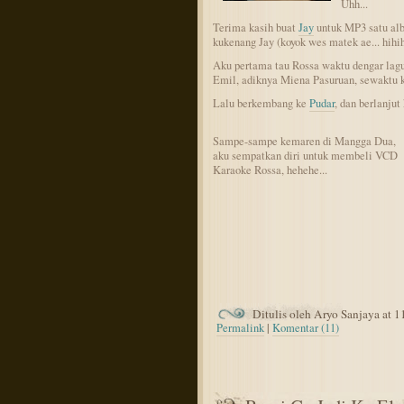
Uhh...
Terima kasih buat
Jay
untuk MP3 satu a
kukenang Jay (koyok wes matek ae... hihih
Aku pertama tau Rossa waktu dengar lag
Emil, adiknya Miena Pasuruan, sewaktu 
Lalu berkembang ke
Pudar
, dan berlanjut
Sampe-sampe kemaren di Mangga Dua,
aku sempatkan diri untuk membeli VCD
Karaoke Rossa, hehehe...
Ditulis oleh Aryo Sanjaya at 
Permalink
|
Komentar (11)