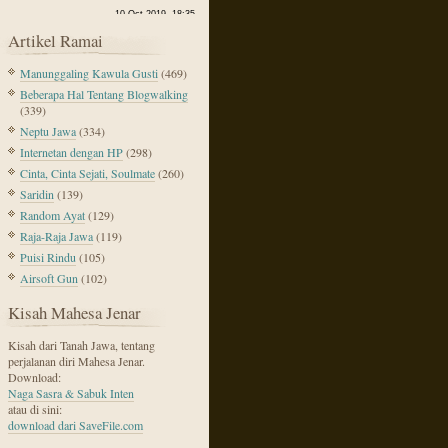
Artikel Ramai
Manunggaling Kawula Gusti
(469)
Beberapa Hal Tentang Blogwalking
(339)
Neptu Jawa
(334)
Internetan dengan HP
(298)
Cinta, Cinta Sejati, Soulmate
(260)
Saridin
(139)
Random Ayat
(129)
Raja-Raja Jawa
(119)
Puisi Rindu
(105)
Airsoft Gun
(102)
Kisah Mahesa Jenar
Kisah dari Tanah Jawa, tentang
perjalanan diri Mahesa Jenar.
Download:
Naga Sasra & Sabuk Inten
atau di sini:
download dari SaveFile.com