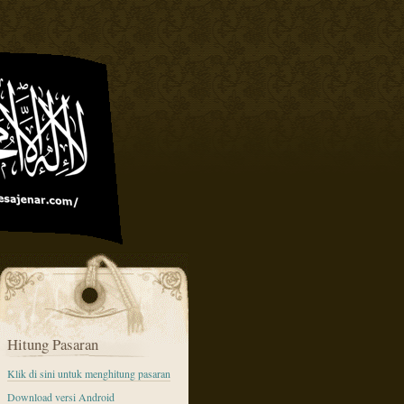
Hitung Pasaran
Klik di sini untuk menghitung pasaran
Download versi Android