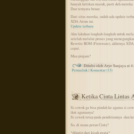
banyak kritikan masuk, pasti deh mereka
Dan ternyata benar.
Dari situs mereka, sudah ada update ter
XDA Atom ini.
Update terbaru
Aku lakukan langkah-langkah untuk mela
setelah melalui proses yang menegangkan
Rewrite ROM (Firmware), akhirnya XDA A
cepat.
Mau pinjam?
Ditulis oleh Aryo Sanjaya at 
Permalink
|
Komentar (13)
Ketika Cinta Lintas
Si cowok ga bisa pindah ke agama si cew
ikut agamanya!
Si cewek tetep pada pendiriannya -dan k
So, di mana peran Cinta?
*dikutip dari kisah nyata*