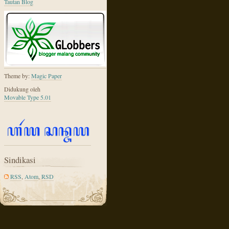
Tautan Blog
Theme by:
Magic Paper
Didukung oleh
Movable Type 5.01
Sindikasi
RSS
,
Atom
,
RSD