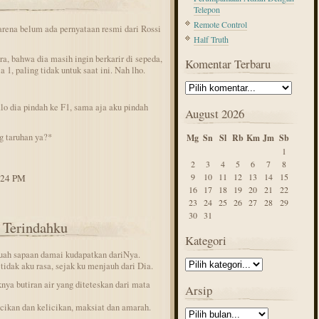
Telepon
Remote Control
arena belum ada pernyataan resmi dari Rossi
Half Truth
, bahwa dia masih ingin berkarir di sepeda,
Komentar Terbaru
 1, paling tidak untuk saat ini. Nah lho.
o dia pindah ke F1, sama aja aku pindah
August 2026
ng taruhan ya?*
Mg
Sn
Sl
Rb
Km
Jm
Sb
1
2
3
4
5
6
7
8
9
10
11
12
13
14
15
2:24 PM
16
17
18
19
20
21
22
23
24
25
26
27
28
29
30
31
 Terindahku
Kategori
ebuah sapaan damai kudapatkan dariNya.
idak aku rasa, sejak ku menjauh dari Dia.
nya butiran air yang diteteskan dari mata
Arsip
icikan dan kelicikan, maksiat dan amarah.