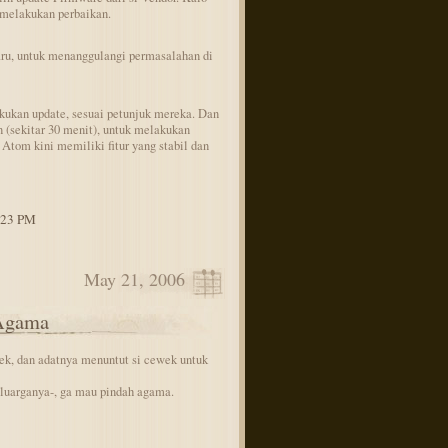
 melakukan perbaikan.
baru, untuk menanggulangi permasalahan di
kukan update, sesuai petunjuk mereka. Dan
 (sekitar 30 menit), untuk melakukan
tom kini memiliki fitur yang stabil dan
4:23 PM
May 21, 2006
 Agama
ek, dan adatnya menuntut si cewek untuk
eluarganya-, ga mau pindah agama.