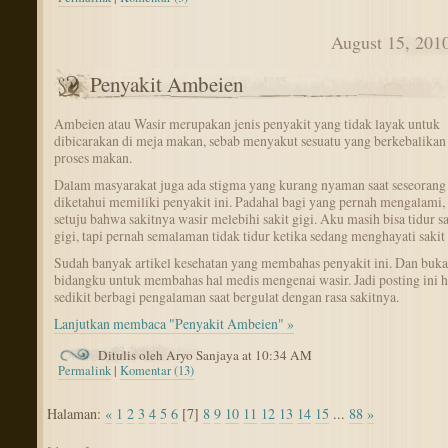
August 15, 201
Penyakit Ambeien
Ambeien atau Wasir merupakan jenis penyakit yang tidak layak untuk
dibicarakan di meja makan, sebab menyakut sesuatu yang berkebalikan
proses makan.
Dalam masyarakat juga ada stigma yang kurang nyaman saat seseorang
diketahui memiliki penyakit ini. Padahal bagi yang pernah mengalami, 
setuju bahwa sakitnya wasir melebihi sakit gigi. Aku masih bisa tidur sa
gigi, tapi pernah semalaman tidak tidur ketika sedang menghayati sakit 
Sudah banyak artikel kesehatan yang membahas penyakit ini. Dan buk
bidangku untuk membahas hal medis mengenai wasir. Jadi posting ini 
sedikit berbagi pengalaman saat bergulat dengan rasa sakitnya.
Lanjutkan membaca "Penyakit Ambeien" »
Ditulis oleh Aryo Sanjaya at 10:34 AM
Permalink
|
Komentar (13)
Halaman:
«
1
2
3
4
5
6
[7]
8
9
10
11
12
13
14
15
...
88
»