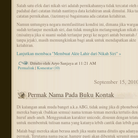
Salah satu efek dari nikah siri adalah pernikahannya tidak tercatat oleh 
padahal dari catatan itulah nantinya data kelahiran anak dimulai. Jika t
catatan pernikahan, (lazimnya) bagaimana ada catatan kelahiran.
Namun untungnya negara memfasilitasi kondisi ini, dimana jika warga
sudah terlanjur menikah siri, dan tidak mungkin melangsungkan nikah 
(misalnya jika si suami sudah terlanjur pergi ke negeri antah berantah /
tanpa jejak), masih memungkinkan bagi anak untuk mendapatkan akte
kelahiran.
Lanjutkan membaca "Membuat Akte Lahir dari Nikah Siri" »
Ditulis oleh Aryo Sanjaya at 11:21 AM
Permalink
|
Komentar (10)
September 15, 201
Permak Nama Pada Buku Kontak
Di kalangan anak muda banget a.k.a ABG, tidak asing jika di phoneboo
mereka banyak (bahkan semua) nama teman-teman mereka tertulis de
huruf aneh-aneh. Menggunakan karakter unicode, disusun dengan telate
untuk membentuk tulisan nama yang katanya lebih cantik dan lebih gau
Malah bagi mereka akan berasa aneh jika suatu nama ditulis apa adanya
permak. Terutama nama pacar, hampir pasti akan dibentuk serumit mun