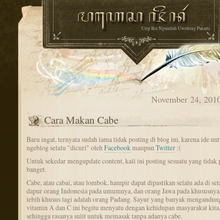
Urip Iku Ngunduh Uwohing Pakarti
November 24, 201
Cara Makan Cabe
Baru ingat, ternyata sudah lama tidak posting di blog ini, karena ide un
ngeblog selalu "dicuri" oleh
Facebook
maupun
Twitter
:(
Untuk sekedar mengupdate content, kali ini posting sesuatu yang tidak 
banget.
Cabe, atau cabai, atau lombok, hampir dapat dipastikan selalu ada di set
dapur orang Indonesia pada umumnya, dan orang Jawa pada khususnya
lebih khusus lagi adalah orang Padang. Sayur yang banyak mengandun
vitamin A dan C ini begitu menyatu dengan kehidupan masyarakat kita
sehingga rasanya sulit untuk memasak tanpa adanya cabe.