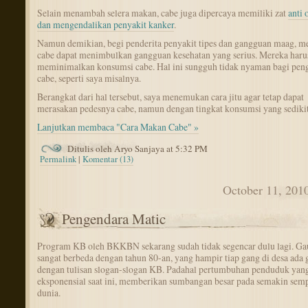
Selain menambah selera makan, cabe juga dipercaya memiliki zat
anti 
dan mengendalikan penyakit kanker
.
Namun demikian, begi penderita penyakit tipes dan gangguan maag, 
cabe dapat menimbulkan gangguan kesehatan yang serius. Mereka haru
meminimalkan konsumsi cabe. Hal ini sungguh tidak nyaman bagi pe
cabe, seperti saya misalnya.
Berangkat dari hal tersebut, saya menemukan cara jitu agar tetap dapat
merasakan pedesnya cabe, namun dengan tingkat konsumsi yang sedikit
Lanjutkan membaca "Cara Makan Cabe" »
Ditulis oleh Aryo Sanjaya at 5:32 PM
Permalink
|
Komentar (13)
October 11, 201
Pengendara Matic
Program KB oleh BKKBN sekarang sudah tidak segencar dulu lagi. G
sangat berbeda dengan tahun 80-an, yang hampir tiap gang di desa ada 
dengan tulisan slogan-slogan KB. Padahal pertumbuhan penduduk yan
eksponensial saat ini, memberikan sumbangan besar pada semakin sem
dunia.