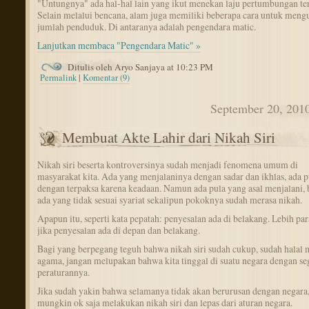
"Untungnya" ada hal-hal lain yang ikut menekan laju pertumbungan ter
Selain melalui bencana, alam juga memiliki beberapa cara untuk meng
jumlah penduduk. Di antaranya adalah pengendara matic.
Lanjutkan membaca "Pengendara Matic" »
Ditulis oleh Aryo Sanjaya at 10:23 PM
Permalink
|
Komentar (9)
September 20, 201
Membuat Akte Lahir dari Nikah Siri
Nikah siri beserta kontroversinya sudah menjadi fenomena umum di
masyarakat kita. Ada yang menjalaninya dengan sadar dan ikhlas, ada p
dengan terpaksa karena keadaan. Namun ada pula yang asal menjalani,
ada yang tidak sesuai syariat sekalipun pokoknya sudah merasa nikah.
Apapun itu, seperti kata pepatah: penyesalan ada di belakang. Lebih par
jika penyesalan ada di depan dan belakang.
Bagi yang berpegang teguh bahwa nikah siri sudah cukup, sudah halal 
agama, jangan melupakan bahwa kita tinggal di suatu negara dengan se
peraturannya.
Jika sudah yakin bahwa selamanya tidak akan berurusan dengan negara
mungkin ok saja melakukan nikah siri dan lepas dari aturan negara.