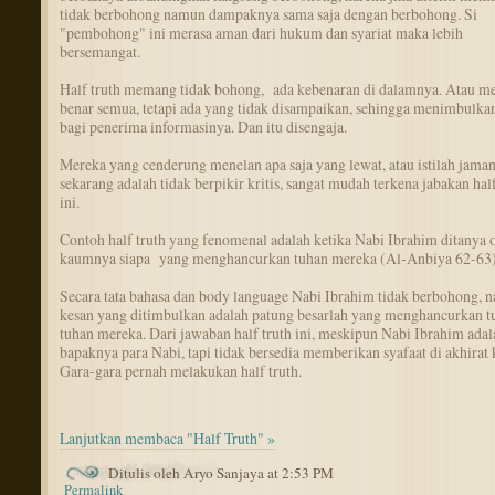
tidak berbohong namun dampaknya sama saja dengan berbohong. Si
"pembohong" ini merasa aman dari hukum dan syariat maka lebih
bersemangat.
Half truth memang tidak bohong, ada kebenaran di dalamnya. Atau 
benar semua, tetapi ada yang tidak disampaikan, sehingga menimbulkan
bagi penerima informasinya. Dan itu disengaja.
Mereka yang cenderung menelan apa saja yang lewat, atau istilah jama
sekarang adalah tidak berpikir kritis, sangat mudah terkena jabakan half
ini.
Contoh half truth yang fenomenal adalah ketika Nabi Ibrahim ditanya 
kaumnya siapa yang menghancurkan tuhan mereka (Al-Anbiya 62-63
Secara tata bahasa dan body language Nabi Ibrahim tidak berbohong, 
kesan yang ditimbulkan adalah patung besarlah yang menghancurkan t
tuhan mereka. Dari jawaban half truth ini, meskipun Nabi Ibrahim adal
bapaknya para Nabi, tapi tidak bersedia memberikan syafaat di akhirat 
Gara-gara pernah melakukan half truth.
Lanjutkan membaca "Half Truth" »
Ditulis oleh Aryo Sanjaya at 2:53 PM
Permalink