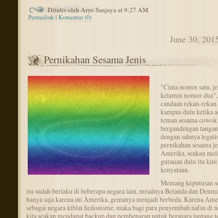
Ditulis oleh Aryo Sanjaya at 9:27 AM
Permalink
|
Komentar (0)
June 30, 201
Pernikahan Sesama Jenis
"Cinta nomor satu, je
kelamin nomor dua",
candaan rekan-rekan 
kampus dulu ketika a
teman sesama cowok
bergandengan tangan
dengan sahnya legalis
pernikahan sesama je
Amerika, seakan mel
gurauan dulu itu kin
kenyataan.
Memang keputusan se
itu sudah berlaku di beberapa negara lain, misalnya Belanda dan Denma
hanya saja karena ini Amerika, gemanya menjadi berbeda. Karena Ame
sebagai negara kiblat hedonisme, maka bagi para penyembah nafsu di n
kita seakan mendapat backup dan pembenaran untuk bersuara lantang t