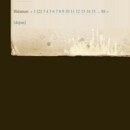
Halaman:
«
1
[2]
3
4
5
6
7
8
9
10
11
12
13
14
15
...
88
»
[depan]