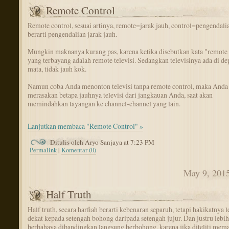
Remote Control
Remote control, sesuai artinya, remote=jarak jauh, control=pengendali
berarti pengendalian jarak jauh.
Mungkin maknanya kurang pas, karena ketika disebutkan kata "remote 
yang terbayang adalah remote televisi. Sedangkan televisinya ada di de
mata, tidak jauh kok.
Namun coba Anda menonton televisi tanpa remote control, maka Anda
merasakan betapa jauhnya televisi dari jangkauan Anda, saat akan
memindahkan tayangan ke channel-channel yang lain.
Lanjutkan membaca "Remote Control" »
Ditulis oleh Aryo Sanjaya at 7:23 PM
Permalink
|
Komentar (0)
May 9, 201
Half Truth
Half truth, secara harfiah berarti kebenaran separuh, tetapi hakikatnya l
dekat kepada setengah bohong daripada setengah jujur. Dan justru lebih
berbahaya dibandingkan langsung berbohong, karena jika diteliti mem