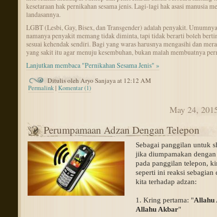
kesetaraan hak pernikahan sesama jenis. Lagi-lagi hak asasi manusia m
landasannya.
LGBT (Lesbi, Gay, Bisex, dan Transgender) adalah penyakit. Umumny
namanya penyakit memang tidak diminta, tapi tidak berarti boleh berti
sesuai kehendak sendiri. Bagi yang waras harusnya mengasihi dan mer
yang sakit itu agar menuju kesembuhan, bukan malah membuatnya pe
Lanjutkan membaca "Pernikahan Sesama Jenis" »
Ditulis oleh Aryo Sanjaya at 12:12 AM
Permalink
|
Komentar (1)
May 24, 201
Perumpamaan Adzan Dengan Telepon
Sebagai panggilan untuk sh
jika diumpamakan dengan 
pada panggilan telepon, kir
seperti ini reaksi sebagian d
kita terhadap adzan:
1. Kring pertama: "
Allahu 
Allahu Akbar
" 