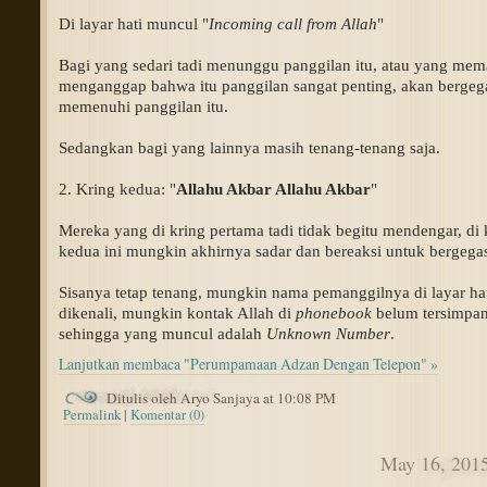
Di layar hati muncul "
Incoming call from Allah
" 
Bagi yang sedari tadi menunggu panggilan itu, atau yang mem
menganggap bahwa itu panggilan sangat penting, akan bergega
memenuhi panggilan itu. 
Sedangkan bagi yang lainnya masih tenang-tenang saja. 
2. Kring kedua: "
Allahu Akbar Allahu Akbar
" 
Mereka yang di kring pertama tadi tidak begitu mendengar, di k
kedua ini mungkin akhirnya sadar dan bereaksi untuk bergegas
Sisanya tetap tenang, mungkin nama pemanggilnya di layar hati
dikenali, mungkin kontak Allah di 
phonebook
 belum tersimpan
sehingga yang muncul adalah 
Unknown Number
. 
Lanjutkan membaca "Perumpamaan Adzan Dengan Telepon" »
Ditulis oleh Aryo Sanjaya at 10:08 PM
Permalink
|
Komentar (0)
May 16, 201