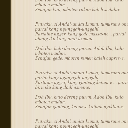
mboten mudun.
Senajan kiai, mboten rukun kaleh sedulur.
Putraku, si Andai-andai Lumut, tumuruno on
partai kang ngunggah-unggahi.
Partaine ngger, kang gede massa-ne... partai
abang iku kang dadi asmane.
Doh Ibu, kulo dereng purun. Adoh Ibu, kulo
mboten mudun.
Senajan gede, mboten remen kaleh capres-e.
Putraku, si Andai-andai Lumut, tumuruno on
partai kang ngunggah-unggahi.
Partaine ngger, kang ganteng ketum-e ... part
biru iku kang dadi asmane.
Doh Ibu, kulo dereng purun. Adoh Ibu, kulo
mboten mudun.
Senajan ganteng, ketum-e kathah ngiklan-e.
Putraku, si Andai-andai Lumut, tumuruno on
partai kang ngunggah-unggahi.