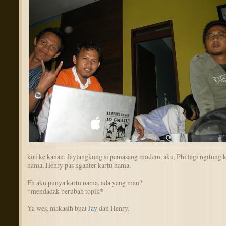
kiri ke kanan: Jaylangkung si pemasang modem, aku, Phi lagi ngitung k
nama, Henry pas nganter kartu nama.
Eh aku punya kartu nama, ada yang mau?
*mendadak berubah topik*
Ya wes, makasih buat
Jay
dan Henry.