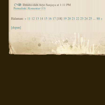
Ditulis oleh Aryo Sanjaya at 1:11 PM
Permalink
|
Komentar (13)
Halaman:
«
11
12
13
14
15
16
17
[18]
19
20
21
22
23
24
25
...
88
»
[depan]