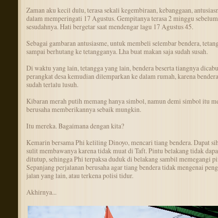
Zaman aku kecil dulu, terasa sekali kegembiraan, kebanggaan, antusia
dalam memperingati 17 Agustus. Gempitanya terasa 2 minggu sebelum
sesudahnya. Hati bergetar saat mendengar lagu 17 Agustus 45.
Sebagai gambaran antusiasme, untuk membeli selembar bendera, tetan
sampai berhutang ke tetangganya. Lha buat makan saja sudah susah.
Di waktu yang lain, tetangga yang lain, bendera beserta tiangnya dicabu
perangkat desa kemudian dilemparkan ke dalam rumah, karena bender
sudah terlalu lusuh.
Kibaran merah putih memang hanya simbol, namun demi simbol itu m
berusaha memberikannya sebaik mungkin.
Itu mereka. Bagaimana dengan kita?
Kemarin bersama Phi keliling Dinoyo, mencari tiang bendera. Dapat sih
sulit membawanya karena tidak muat di Taft. Pintu belakang tidak dapa
ditutup, sehingga Phi terpaksa duduk di belakang sambil memegangi pi
Sepanjang perjalanan berusaha agar tiang bendera tidak mengenai pen
jalan yang lain, atau terkena polisi tidur.
Akhirnya...