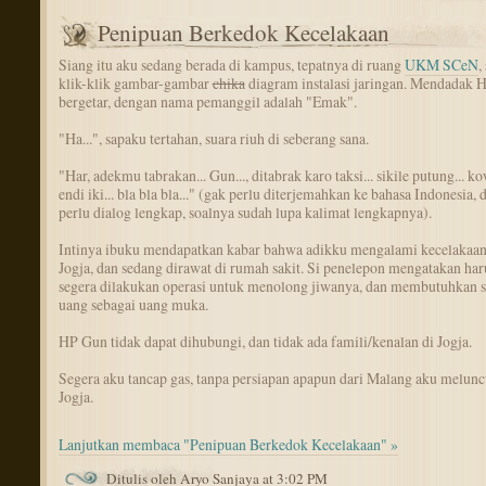
Penipuan Berkedok Kecelakaan
Siang itu aku sedang berada di kampus, tepatnya di ruang
UKM SCeN
,
klik-klik gambar-gambar
chika
diagram instalasi jaringan. Mendadak 
bergetar, dengan nama pemanggil adalah "Emak".
"Ha...", sapaku tertahan, suara riuh di seberang sana.
"Har, adekmu tabrakan... Gun..., ditabrak karo taksi... sikile putung... k
endi iki... bla bla bla..." (gak perlu diterjemahkan ke bahasa Indonesia, 
perlu dialog lengkap, soalnya sudah lupa kalimat lengkapnya).
Intinya ibuku mendapatkan kabar bahwa adikku mengalami kecelakaan
Jogja, dan sedang dirawat di rumah sakit. Si penelepon mengatakan har
segera dilakukan operasi untuk menolong jiwanya, dan membutuhkan 
uang sebagai uang muka.
HP Gun tidak dapat dihubungi, dan tidak ada famili/kenalan di Jogja.
Segera aku tancap gas, tanpa persiapan apapun dari Malang aku melunc
Jogja.
Lanjutkan membaca "Penipuan Berkedok Kecelakaan" »
Ditulis oleh Aryo Sanjaya at 3:02 PM