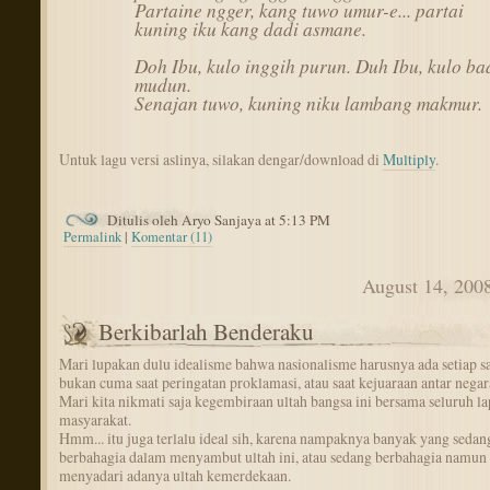
Partaine ngger, kang tuwo umur-e... partai
kuning iku kang dadi asmane.
Doh Ibu, kulo inggih purun. Duh Ibu, kulo ba
mudun.
Senajan tuwo, kuning niku lambang makmur.
Untuk lagu versi aslinya, silakan dengar/download di
Multiply
.
Ditulis oleh Aryo Sanjaya at 5:13 PM
Permalink
|
Komentar (11)
August 14, 200
Berkibarlah Benderaku
Mari lupakan dulu idealisme bahwa nasionalisme harusnya ada setiap sa
bukan cuma saat peringatan proklamasi, atau saat kejuaraan antar negara
Mari kita nikmati saja kegembiraan ultah bangsa ini bersama seluruh la
masyarakat.
Hmm... itu juga terlalu ideal sih, karena nampaknya banyak yang sedan
berbahagia dalam menyambut ultah ini, atau sedang berbahagia namun 
menyadari adanya ultah kemerdekaan.