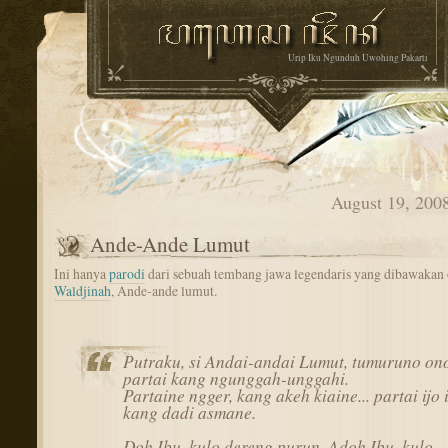
Urip Iku Ngunduh Uwohing Pakarti
August 19, 200
Ande-Ande Lumut
Ini hanya
parodi
dari sebuah tembang jawa legendaris yang dibawakan 
Waldjinah
, Ande-ande lumut.
Putraku, si Andai-andai Lumut, tumuruno on
partai kang ngunggah-unggahi.
Partaine ngger, kang akeh kiaine... partai ijo 
kang dadi asmane.
Doh Ibu, kulo dereng purun. Adoh Ibu, kulo