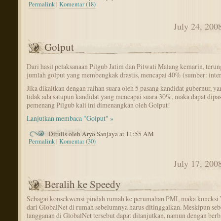
Permalink
|
Komentar (18)
July 24, 200
Golput
Dari hasil pelaksanaan Pilgub Jatim dan Pilwali Malang kemarin, teru
jumlah golput yang membengkak drastis, mencapai 40% (sumber: inter
Jika dikaitkan dengan raihan suara oleh 5 pasang kandidat gubernur, y
tidak ada satupun kandidat yang mencapai suara 30%, maka dapat dipas
pemenang Pilgub kali ini dimenangkan oleh Golput!
Lanjutkan membaca "Golput" »
Ditulis oleh Aryo Sanjaya at 11:55 AM
Permalink
|
Komentar (30)
July 17, 200
Beralih ke Speedy
Sebagai konsekwensi pindah rumah ke perumahan PMI, maka koneksi
dari GlobalNet di rumah sebelumnya harus ditinggalkan. Meskipun se
langganan di GlobalNet tersebut dapat dilanjutkan, namun dengan berb