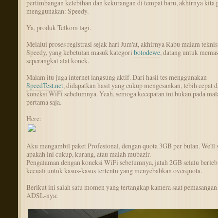
pertimbangan kelebihan dan kekurangan di tempat baru, akhirnya kita 
menggunakan: Speedy.
Ya, produk Telkom lagi.
Melalui proses registrasi sejak hari Jum'at, akhirnya Rabu malam teknis
Speedy, yang kebetulan masuk kategori
bolodewe
, datang untuk mema
seperangkat alat konek.
Malam itu juga internet langsung aktif. Dari hasil tes menggunakan
SpeedTest.net
, didapatkan hasil yang cukup mengesankan, lebih cepat d
koneksi WiFi sebelumnya. Yeah, semoga kecepatan ini bukan pada ma
pertama saja.
Here:
Aku mengambil paket Profesional, dengan quota 3GB per bulan. We'll 
apakah ini cukup, kurang, atau malah mubazir.
Pengalaman dengan koneksi WiFi sebelumnya, jatah 2GB selalu berleb
kecuali untuk kasus-kasus tertentu yang menyebabkan overquota.
Berikut ini salah satu momen yang tertangkap kamera saat pemasang
ADSL-nya: