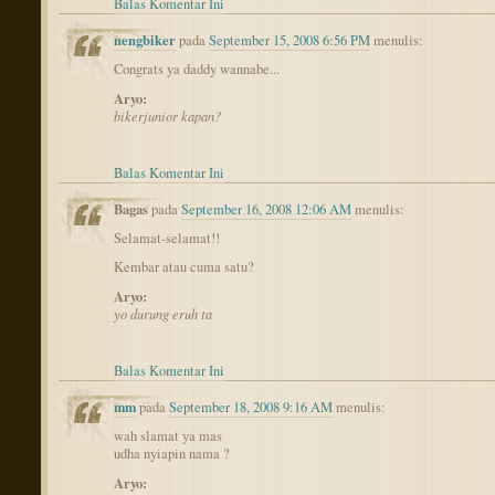
Balas Komentar Ini
nengbiker
pada
September 15, 2008 6:56 PM
menulis:
Congrats ya daddy wannabe...
Aryo:
bikerjunior kapan?
Balas Komentar Ini
Bagas
pada
September 16, 2008 12:06 AM
menulis:
Selamat-selamat!!
Kembar atau cuma satu?
Aryo:
yo durung eruh ta
Balas Komentar Ini
mm
pada
September 18, 2008 9:16 AM
menulis:
wah slamat ya mas
udha nyiapin nama ?
Aryo: