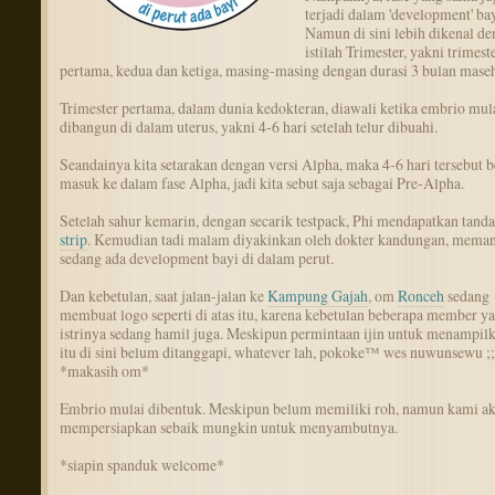
terjadi dalam 'development' bay
Namun di sini lebih dikenal d
istilah Trimester, yakni trimest
pertama, kedua dan ketiga, masing-masing dengan durasi 3 bulan maseh
Trimester pertama, dalam dunia kedokteran, diawali ketika embrio mul
dibangun di dalam uterus, yakni 4-6 hari setelah telur dibuahi.
Seandainya kita setarakan dengan versi Alpha, maka 4-6 hari tersebut 
masuk ke dalam fase Alpha, jadi kita sebut saja sebagai Pre-Alpha.
Setelah sahur kemarin, dengan secarik testpack, Phi mendapatkan tand
strip
. Kemudian tadi malam diyakinkan oleh dokter kandungan, mema
sedang ada development bayi di dalam perut.
Dan kebetulan, saat jalan-jalan ke
Kampung Gajah
, om
Ronceh
sedang
membuat logo seperti di atas itu, karena kebetulan beberapa member ya
istrinya sedang hamil juga. Meskipun permintaan ijin untuk menampil
itu di sini belum ditanggapi, whatever lah, pokoke™ wes nuwunsewu ;;
*makasih om*
Embrio mulai dibentuk. Meskipun belum memiliki roh, namun kami a
mempersiapkan sebaik mungkin untuk menyambutnya.
*siapin spanduk welcome*