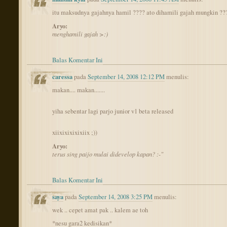
itu maksudnya gajahnya hamil ???? ato dihamili gajah mungkin ??
Aryo:
menghamili gajah >:)
Balas Komentar Ini
caressa
pada
September 14, 2008 12:12 PM
menulis:
makan.... makan.......
yiha sebentar lagi parjo junior v1 beta released
xiixixixixixiix ;))
Aryo:
terus sing paijo mulai didevelop kapan? :-"
Balas Komentar Ini
saya
pada
September 14, 2008 3:25 PM
menulis:
wek .. cepet amat pak .. kalem ae toh
*nesu gara2 kedisikan*