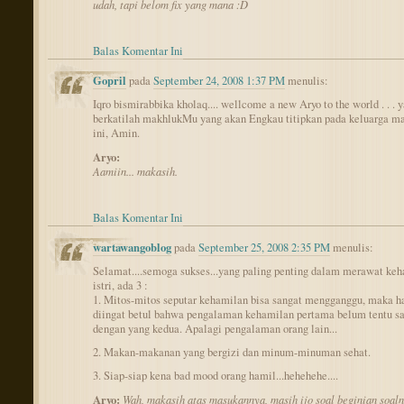
udah, tapi belom fix yang mana :D
Balas Komentar Ini
Gopril
pada
September 24, 2008 1:37 PM
menulis:
Iqro bismirabbika kholaq.... wellcome a new Aryo to the world . . . 
berkatilah makhlukMu yang akan Engkau titipkan pada keluarga m
ini, Amin.
Aryo:
Aamiin... makasih.
Balas Komentar Ini
wartawangoblog
pada
September 25, 2008 2:35 PM
menulis:
Selamat....semoga sukses...yang paling penting dalam merawat ke
istri, ada 3 :
1. Mitos-mitos seputar kehamilan bisa sangat mengganggu, maka h
diingat betul bahwa pengalaman kehamilan pertama belum tentu 
dengan yang kedua. Apalagi pengalaman orang lain...
2. Makan-makanan yang bergizi dan minum-minuman sehat.
3. Siap-siap kena bad mood orang hamil...hehehehe....
Aryo:
Wah, makasih atas masukannya, masih ijo soal beginian soaln