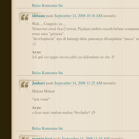
Balas Komentar Ini
idiluam
pada
September 14, 2008 10:18 AM
menulis:
Wah..., Congrats ya...,
Trimester awal fase2 rawan, Pijakan embrio masih belum sempurn
sensi ama "getaran".
"development" nya di kurangi dulu, puasanya dilanjutkan "puasa" 
;))
Aryo:
lek gak iso nggae mesin jahit ya didondomi ae tho :P
Balas Komentar Ini
Jauhari
pada
September 14, 2008 11:25 AM
menulis:
Makan Makan
*nek wani*
Aryo:
ciktas mari makan-makan *berbuka* :D
Balas Komentar Ini
mantan kyai
pada
September 14, 2008 11:45 AM
menulis: