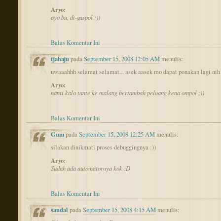
Aryo:
ayo bu, di-gaspol ;))
Balas Komentar Ini
tjahaju
pada
September 15, 2008 12:05 AM
menulis:
uwaaahhh selamat selamat... asek aasek mo dapat ponakan lagi nih
Aryo:
nanti kalo tante ke malang bertambah peluang kena ompol ;))
Balas Komentar Ini
Gum
pada
September 15, 2008 12:25 AM
menulis:
silakan dinikmati proses debuggingnya :))
Aryo:
Sudah ada automatornya kok :D
Balas Komentar Ini
sandal
pada
September 15, 2008 4:15 AM
menulis: