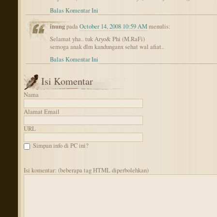
Balas Komentar Ini
inung
pada
October 14, 2008 10:59 AM
menulis:
Selamat yha.. tuk Aryo& Phi (M.RaFi)
semoga anak dlm kandunganx sehat wal afiat..
Balas Komentar Ini
Isi Komentar
Nama
Alamat Email
URL
Simpan info di PC ini?
Isi komentar: (beberapa tag HTML diperbolehkan)