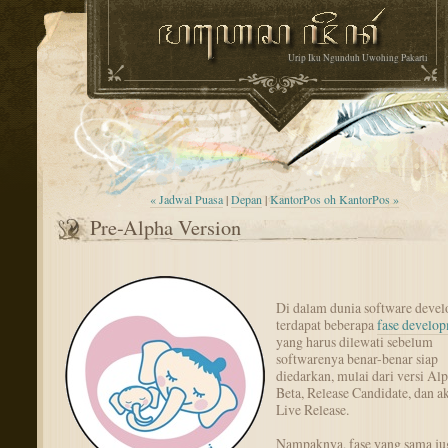
Urip Iku Ngunduh Uwohing Pakarti
« Jadwal Puasa
|
Depan
|
KantorPos oh KantorPos »
Pre-Alpha Version
Di dalam dunia software devel
terdapat beberapa
fase develo
yang harus dilewati sebelum
softwarenya benar-benar siap
diedarkan, mulai dari versi Alp
Beta, Release Candidate, dan a
Live Release.
Nampaknya, fase yang sama ju