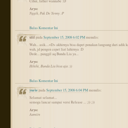
Cihui, father wannabe :D
Aryo:
Nggih, Pak De Yenny :P
Balas Komentar Ini
ulil
pada
September 15, 2008 6:02 PM
menulis:
Wah... asik....=D> akhirnya bisa dapet ponakan langsung dari adik 
wah, jd pengen cepet liat lahirnya :D
Dede... panggil aq Bunda Lia ya...
Aryo:
Hihihi, Bunda Lia bisa aja :))
Balas Komentar Ini
yurie
pada
September 15, 2008 6:04 PM
menulis:
Selamat selamat...
semoga lancar sampai versi Release ... ;)) ;))
Aryo:
Aamiin