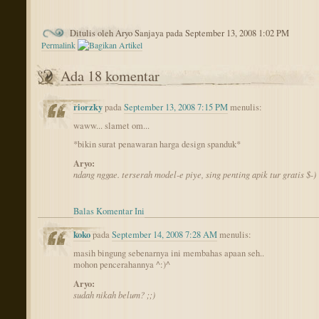
Ditulis oleh Aryo Sanjaya pada September 13, 2008 1:02 PM
Permalink
Ada 18 komentar
riorzky
pada
September 13, 2008 7:15 PM
menulis:
waww... slamet om...
*bikin surat penawaran harga design spanduk*
Aryo:
ndang nggae. terserah model-e piye, sing penting apik tur gratis $-)
Balas Komentar Ini
koko
pada
September 14, 2008 7:28 AM
menulis:
masih bingung sebenarnya ini membahas apaan seh..
mohon pencerahannya ^:)^
Aryo:
sudah nikah belum? ;;)