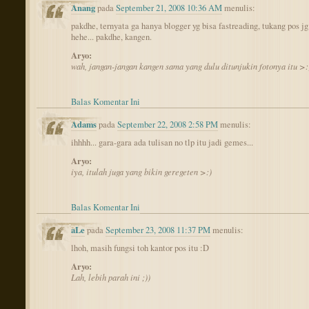
Anang
pada
September 21, 2008 10:36 AM
menulis:
pakdhe, ternyata ga hanya blogger yg bisa fastreading, tukang pos jg
hehe... pakdhe, kangen.
Aryo:
wah, jangan-jangan kangen sama yang dulu ditunjukin fotonya itu >:
Balas Komentar Ini
Adams
pada
September 22, 2008 2:58 PM
menulis:
ihhhh... gara-gara ada tulisan no tlp itu jadi gemes...
Aryo:
iya, itulah juga yang bikin geregeten >:)
Balas Komentar Ini
aLe
pada
September 23, 2008 11:37 PM
menulis:
lhoh, masih fungsi toh kantor pos itu :D
Aryo:
Lah, lebih parah ini ;))