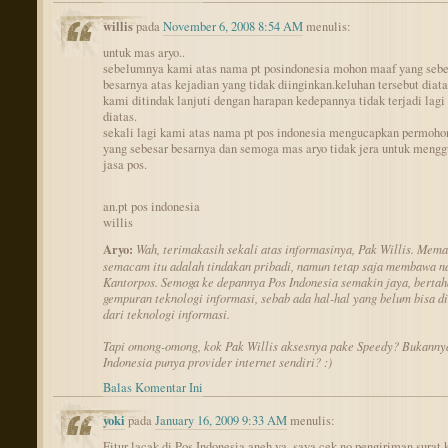
willis
pada
November 6, 2008 8:54 AM
menulis:
untuk mas aryo..
sebelumnya kami atas nama pt posindonesia mohon maaf yang sebe
besarnya atas kejadian yang tidak diinginkan.keluhan tersebut diat
kami ditindak lanjuti dengan harapan kedepannya tidak terjadi lagi 
diatas.
sekali lagi kami atas nama pt pos indonesia mengucapkan permoh
yang sebesar besarnya dan semoga mas aryo tidak jera untuk meng
jasa pos.
an.pt pos indonesia
willis
Aryo:
Wah, terimakasih sekali atas informasinya, Pak Willis. Mema
semacam itu adalah tindakan pribadi, namun tetap saja membawa 
Kantorpos. Semoga ke depannya Pos Indonesia semakin jaya, bertah
gempuran teknologi informasi, sebab ada hal-hal yang belum bisa d
dari teknologi informasi.
Tapi omong-omong, kok Pak Willis aksesnya pake Speedy? Bukanny
Indonesia punya provider internet sendiri? :)
Balas Komentar Ini
yoki
pada
January 16, 2009 9:33 AM
menulis:
Fitur lacak di Pos Indonesia aneh ya, saya cek no pengiriman surat k