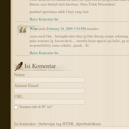
khusus saya berkali-kali hasilnya: Data Tidak Ditemukan!
padahal ngirimnya udah 3 hari yang lalu.
Balas Komentar Ini
Wins
pada
February 24, 2009 3:54 PM
menulis:
sama nech Om... barangku dari ebay jg blm dateng sampe sekarang
pake asuransi lg. kacou dech...., mereka kerja ngasal aja kalie, ga a
responsibillity sama sekalie...parah... X(
Balas Komentar Ini
Isi Komentar
Nama
Alamat Email
URL
Simpan info di PC ini?
Isi komentar: (beberapa tag HTML diperbolehkan)