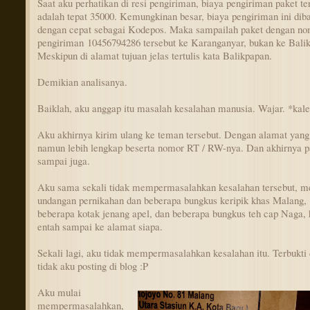
Saat aku perhatikan di resi pengiriman, biaya pengiriman paket te
adalah tepat 35000. Kemungkinan besar, biaya pengiriman ini dib
dengan cepat sebagai Kodepos. Maka sampailah paket dengan no
pengiriman 10456794286 tersebut ke Karanganyar, bukan ke Bali
Meskipun di alamat tujuan jelas tertulis kata Balikpapan.
Demikian analisanya.
Baiklah, aku anggap itu masalah kesalahan manusia. Wajar. *kal
Aku akhirnya kirim ulang ke teman tersebut. Dengan alamat yan
namun lebih lengkap beserta nomor RT / RW-nya. Dan akhirnya p
sampai juga.
Aku sama sekali tidak mempermasalahkan kesalahan tersebut, m
undangan pernikahan dan beberapa bungkus keripik khas Malang,
beberapa kotak jenang apel, dan beberapa bungkus teh cap Naga, 
entah sampai ke alamat siapa.
Sekali lagi, aku tidak mempermasalahkan kesalahan itu. Terbukti
tidak aku posting di blog :P
Aku mulai
mempermasalahkan,