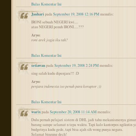
Balas Komentar Ini
Jauhari
pada
September 19, 2008 12:16 PM
menulis:
IRONI sebuah NEGERI kwi....
atau NEGERI penuh IRONI.....???
Aryo:
roni arek jogja iku tah?
Balas Komentar Ini
setiawan
pada
September 19, 2008 2:24 PM
menulis:
sing salah kudu dipenjara!!! :D
Aryo:
penjara indonesia iso penuh para koruptor ;))
Balas Komentar Ini
warix
pada
September 20, 2008 11:14 AM
menulis:
Dulu pernah pelajari sistem di DHL jadi tahu mekanismenya giman
barang sampe selamat n tepa waktu. Tapi kalo kantorpos ngikutin y
budgetnya kudu gede, tapi bisa ajah sih wong punya negara.
Selamat bingung dech!