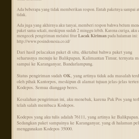
Ada beberapa yang tidak memberikan respon. Entah paketnya sampai a
tidak.
Ada juga yang akhirnya aku tanyai, memberi respon bahwa belum men
paket sama sekali, meskipun sudah 2 minggu lebih. Karena curiga, aku 
mengecek pengiriman melalui fitur
Lacak Kiriman
pada halaman ini:
http://www.posindonesia.co.id/
Dari hasil pelacakan paket di situ, diketahui bahwa paket yang
seharusnya menuju ke Balikpapan, Kalimantan Timur, ternyata m
sampai ke Karanganyar, Bandarlampung.
OK
Status pengiriman sudah
, yang artinya tidak ada masalah terd
oleh pihak Kantorpos, meskipun di alamat tujuan jelas-jelas terter
Kodepos. Semua dianggap beres.
Kesalahan pengiriman ini, aku menebak, karena Pak Pos yang te
telah salah membaca Kodepos.
Kodepos yang aku tulis adalah 76111, yang artinya ke Balikpapan.
Sedangkan paket sampainya ke Karanganyar, yang di halaman pe
menggunakan Kodepos 35000.