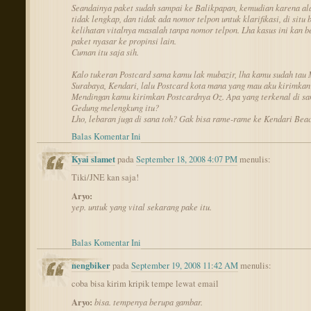
Seandainya paket sudah sampai ke Balikpapan, kemudian karena a
tidak lengkap, dan tidak ada nomor telpon untuk klarifikasi, di situ 
kelihatan vitalnya masalah tanpa nomor telpon. Lha kasus ini kan b
paket nyasar ke propinsi lain.
Cuman itu saja sih.
Kalo tukeran Postcard sama kamu lak mubazir, lha kamu sudah tau 
Surabaya, Kendari, lalu Postcard kota mana yang mau aku kirimkan
Mendingan kamu kirimkan Postcardnya Oz. Apa yang terkenal di sa
Gedung melengkung itu?
Lho, lebaran juga di sana toh? Gak bisa rame-rame ke Kendari Beac
Balas Komentar Ini
Kyai slamet
pada
September 18, 2008 4:07 PM
menulis:
Tiki/JNE kan saja!
Aryo:
yep. untuk yang vital sekarang pake itu.
Balas Komentar Ini
nengbiker
pada
September 19, 2008 11:42 AM
menulis:
coba bisa kirim kripik tempe lewat email
Aryo:
bisa. tempenya berupa gambar.