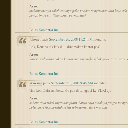
Aryo:
mekanismenya salah satunya pake vendor pengiriman lain kalo ada
pengiriman ya? *kayaknya pernah tau*
Balas Komentar Ini
jokonet
pada
September 20, 2008 11:24 PM
menulis:
Lek, Kenapa sik kok dulu dinamakan kantor pos?
Aryo:
karena kalo dinamakan kantor hansip engko mbok gawe turu terus >
Balas Komentar Ini
ario saja
pada
September 21, 2008 9:48 AM
menulis:
bisa komplain tuh bos... klo gak di tanggapi ke YLKI aja
Aryo:
sebenernya tidak ingin komplain, hanya saja mbok ya jangan menya
pelanggan jika kesalahan itu sebenarnya dari mereka.
Balas Komentar Ini