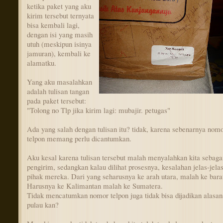
ketika paket yang aku
kirim tersebut ternyata
bisa kembali lagi,
dengan isi yang masih
utuh (meskipun isinya
jamuran), kembali ke
alamatku.
Yang aku masalahkan
adalah tulisan tangan
pada paket tersebut:
"Tolong no Tlp jika kirim lagi: mubajir. petugas"
Ada yang salah dengan tulisan itu? tidak, karena sebenarnya nom
telpon memang perlu dicantumkan.
Aku kesal karena tulisan tersebut malah menyalahkan kita sebaga
pengirim, sedangkan kalau dilihat prosesnya, kesalahan jelas-jelas
pihak mereka. Dari yang seharusnya ke arah utara, malah ke bara
Harusnya ke Kalimantan malah ke Sumatera.
Tidak mencatumkan nomor telpon juga tidak bisa dijadikan alasan
pulau kan?