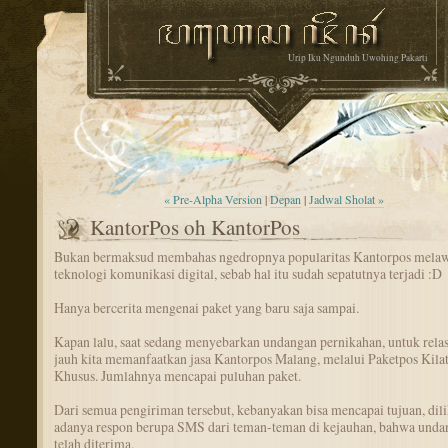
Urip Iku Ngunduh Uwohing Pakarti
« Pre-Alpha Version
|
Depan
|
Jadwal Sholat »
KantorPos oh KantorPos
Bukan bermaksud membahas ngedropnya popularitas Kantorpos mela
teknologi komunikasi digital, sebab hal itu sudah sepatutnya terjadi :D
Hanya bercerita mengenai paket yang baru saja sampai.
Kapan lalu, saat sedang menyebarkan undangan pernikahan, untuk relas
jauh kita memanfaatkan jasa Kantorpos Malang, melalui Paketpos Kila
Khusus. Jumlahnya mencapai puluhan paket.
Dari semua pengiriman tersebut, kebanyakan bisa mencapai tujuan, dili
adanya respon berupa SMS dari teman-teman di kejauhan, bahwa unda
telah diterima.