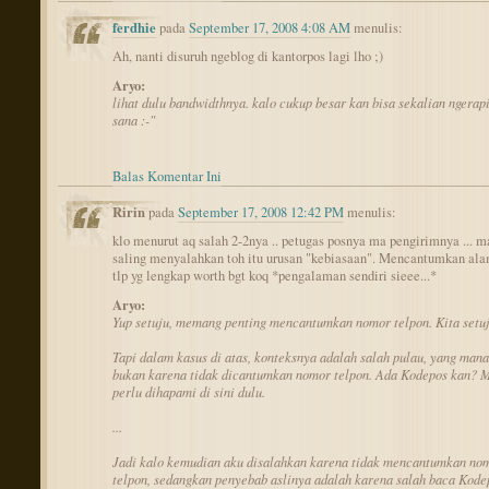
ferdhie
pada
September 17, 2008 4:08 AM
menulis:
Ah, nanti disuruh ngeblog di kantorpos lagi lho ;)
Aryo:
lihat dulu bandwidthnya. kalo cukup besar kan bisa sekalian ngerap
sana :-"
Balas Komentar Ini
Ririn
pada
September 17, 2008 12:42 PM
menulis:
klo menurut aq salah 2-2nya .. petugas posnya ma pengirimnya ... m
saling menyalahkan toh itu urusan "kebiasaan". Mencantumkan ala
tlp yg lengkap worth bgt koq *pengalaman sendiri sieee...*
Aryo:
Yup setuju, memang penting mencantumkan nomor telpon. Kita setuju
Tapi dalam kasus di atas, konteksnya adalah salah pulau, yang mana
bukan karena tidak dicantumkan nomor telpon. Ada Kodepos kan? 
perlu dihapami di sini dulu.
...
Jadi kalo kemudian aku disalahkan karena tidak mencantumkan no
telpon, sedangkan penyebab aslinya adalah karena salah baca Kode