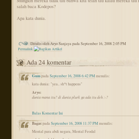
Mungkin mereka tidak tau bahwa kita telah tau kalau mereka tau
salah baca Kodepos?
Apa kata dunia.
Ditulis oleh Aryo Sanjaya pada September 16, 2008 2:05 PM
Permalink
Ada 24 komentar
Gum
pada
September 16, 2008 6:42 PM
menulis:
kata dunia: "yea.. sh*t happens"
Aryo:
dunia mana itu? di dunia plurk ga ada itu deh :-?
Balas Komentar Ini
Bagas
pada
September 16, 2008 11:37 PM
menulis:
Mental para abdi negara, Mental Feodal