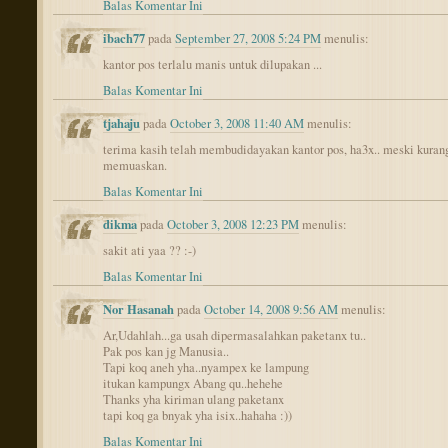
Balas Komentar Ini
ibach77
pada
September 27, 2008 5:24 PM
menulis:
kantor pos terlalu manis untuk dilupakan ...
Balas Komentar Ini
tjahaju
pada
October 3, 2008 11:40 AM
menulis:
terima kasih telah membudidayakan kantor pos, ha3x.. meski kuran
memuaskan.
Balas Komentar Ini
dikma
pada
October 3, 2008 12:23 PM
menulis:
sakit ati yaa ?? :-)
Balas Komentar Ini
Nor Hasanah
pada
October 14, 2008 9:56 AM
menulis:
Ar,Udahlah...ga usah dipermasalahkan paketanx tu..
Pak pos kan jg Manusia..
Tapi koq aneh yha..nyampex ke lampung
itukan kampungx Abang qu..hehehe
Thanks yha kiriman ulang paketanx
tapi koq ga bnyak yha isix..hahaha :))
Balas Komentar Ini