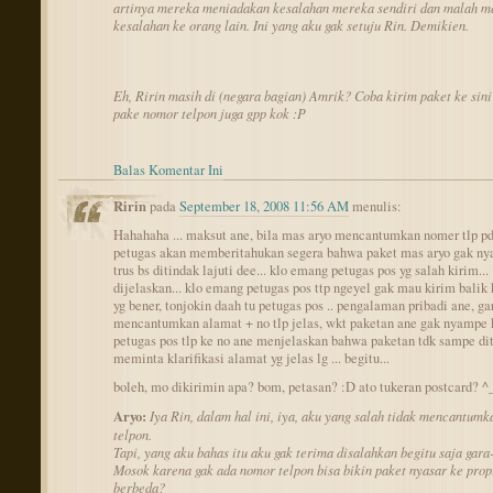
artinya mereka meniadakan kesalahan mereka sendiri dan malah 
kesalahan ke orang lain. Ini yang aku gak setuju Rin. Demikien.
Eh, Ririn masih di (negara bagian) Amrik? Coba kirim paket ke sini
pake nomor telpon juga gpp kok :P
Balas Komentar Ini
Ririn
pada
September 18, 2008 11:56 AM
menulis:
Hahahaha ... maksut ane, bila mas aryo mencantumkan nomer tlp pd 
petugas akan memberitahukan segera bahwa paket mas aryo gak ny
trus bs ditindak lajuti dee... klo emang petugas pos yg salah kirim...
dijelaskan... klo emang petugas pos ttp ngeyel gak mau kirim balik
yg bener, tonjokin daah tu petugas pos .. pengalaman pribadi ane, ga
mencantumkan alamat + no tlp jelas, wkt paketan ane gak nyampe k
petugas pos tlp ke no ane menjelaskan bahwa paketan tdk sampe di
meminta klarifikasi alamat yg jelas lg ... begitu...
boleh, mo dikirimin apa? bom, petasan? :D ato tukeran postcard? ^
Aryo:
Iya Rin, dalam hal ini, iya, aku yang salah tidak mencantum
telpon.
Tapi, yang aku bahas itu aku gak terima disalahkan begitu saja gara-
Mosok karena gak ada nomor telpon bisa bikin paket nyasar ke prop
berbeda?