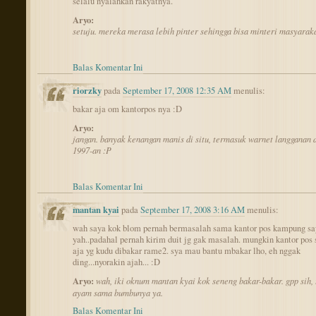
selalu nyalahkan rakyatnya.
Aryo:
setuju. mereka merasa lebih pinter sehingga bisa minteri masyarak
Balas Komentar Ini
riorzky
pada
September 17, 2008 12:35 AM
menulis:
bakar aja om kantorpos nya :D
Aryo:
jangan. banyak kenangan manis di situ, termasuk warnet langganan 
1997-an :P
Balas Komentar Ini
mantan kyai
pada
September 17, 2008 3:16 AM
menulis:
wah saya kok blom pernah bermasalah sama kantor pos kampung s
yah..padahal pernah kirim duit jg gak masalah. mungkin kantor po
aja yg kudu dibakar rame2. sya mau bantu mbakar lho, eh nggak
ding...nyorakin ajah... :D
Aryo:
wah, iki oknum mantan kyai kok seneng bakar-bakar. gpp sih,
ayam sama bumbunya ya.
Balas Komentar Ini