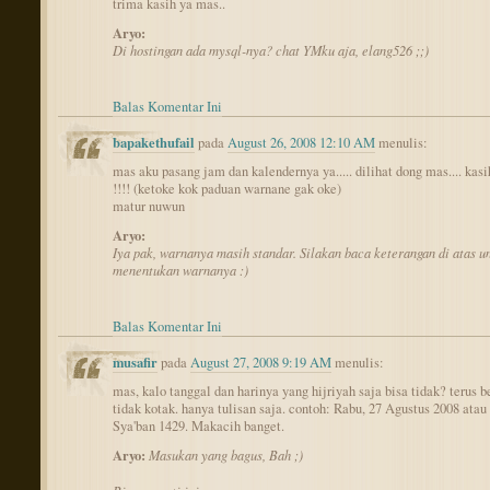
trima kasih ya mas..
Aryo:
Di hostingan ada mysql-nya? chat YMku aja, elang526 ;;)
Balas Komentar Ini
bapakethufail
pada
August 26, 2008 12:10 AM
menulis:
mas aku pasang jam dan kalendernya ya..... dilihat dong mas.... kasi
!!!! (ketoke kok paduan warnane gak oke)
matur nuwun
Aryo:
Iya pak, warnanya masih standar. Silakan baca keterangan di atas u
menentukan warnanya :)
Balas Komentar Ini
musafir
pada
August 27, 2008 9:19 AM
menulis:
mas, kalo tanggal dan harinya yang hijriyah saja bisa tidak? terus 
tidak kotak. hanya tulisan saja. contoh: Rabu, 27 Agustus 2008 atau
Sya'ban 1429. Makacih banget.
Aryo:
Masukan yang bagus, Bah ;)