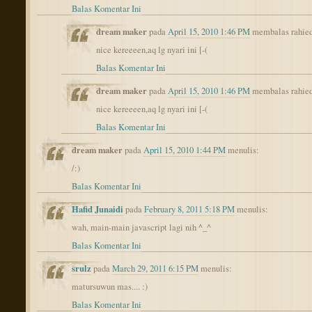
Balas Komentar Ini
dream maker
pada
April 15, 2010 1:46 PM
membalas rahie
nice kereeeen,aq lg nyari ini [-(
Balas Komentar Ini
dream maker
pada
April 15, 2010 1:46 PM
membalas rahie
nice kereeeen,aq lg nyari ini [-(
Balas Komentar Ini
dream maker
pada
April 15, 2010 1:44 PM
menulis:
/:)
Balas Komentar Ini
Hafid Junaidi
pada
February 8, 2011 5:18 PM
menulis:
wah, main-main javascript lagi nih ^_^
Balas Komentar Ini
srulz
pada
March 29, 2011 6:15 PM
menulis:
matursuwun mas.... :)
Balas Komentar Ini