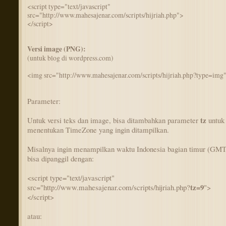
<script type="text/javascript"
src="http://www.mahesajenar.com/scripts/hijriah.php">
</script>
Versi image (PNG):
(untuk blog di wordpress.com)
<img src="http://www.mahesajenar.com/scripts/hijriah.php?type=img"
Parameter:
tz
Untuk versi teks dan image, bisa ditambahkan parameter
untuk
menentukan TimeZone yang ingin ditampilkan.
Misalnya ingin menampilkan waktu Indonesia bagian timur (GMT
bisa dipanggil dengan:
<script type="text/javascript"
tz=9
src="http://www.mahesajenar.com/scripts/hijriah.php?
">
</script>
atau: