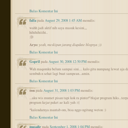
Balas Komentar Ini
falla
pada
August 29, 2008 1:45 AM
menulis:
wahh jadi aktif nih saya masuk kesini,,,
hihihihiiihi..
:D
Aryo:
yeah, meskipun jarang diupdate blognya ;))
Balas Komentar Ini
Gopril
pada
August 30, 2008 12:50 PM
menulis:
Wah maqomku belum sampai sini.... kalo gitu numpang lewat aja da
sembuh n sehat lagi buat sampean...amin.
Balas Komentar Ini
oon
pada
August 31, 2008 1:03 PM
menulis:
...aku wis mumet pisan tapi kok ra pinter² blajar program hiks...terp
program kejar paket ae kali yah :((
*kalendarnya mantab om, bisa nggo ngitung weton :)
Balas Komentar Ini
musafir
pada
September 1, 2008 1:04 PM
menulis: