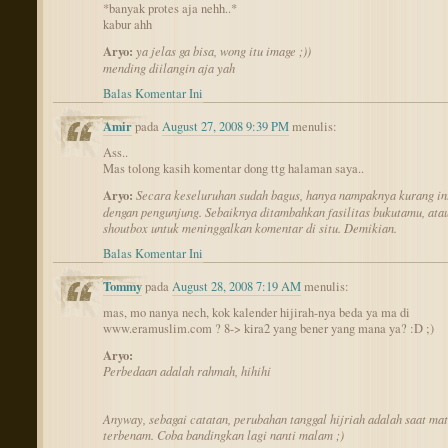
*banyak protes aja nehh..*
kabur ahh
Aryo:
ya jelas ga bisa, wong itu image ;))
mending diilangin aja yah
Balas Komentar Ini
Amir
pada
August 27, 2008 9:39 PM
menulis:
Ass..
Mas tolong kasih komentar dong ttg halaman saya..
Aryo:
Secara keseluruhan sudah bagus, hanya nampaknya kurang in
dengan pengunjung. Sebaiknya ditambahkan fasilitas bukutamu, ata
shoutbox untuk meninggalkan komentar di situ. Demikian.
Balas Komentar Ini
Tommy
pada
August 28, 2008 7:19 AM
menulis:
mas, mo nanya nech, kok kalender hijirah-nya beda ya ma di
www.eramuslim.com ? 8-> kira2 yang bener yang mana ya? :D ;)
Aryo:
Perbedaan adalah rahmah, hihihi
Anyway, sebagai catatan, perubahan tanggal hijriah adalah saat ma
terbenam. Coba bandingkan lagi nanti malam ;)