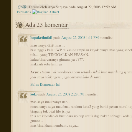
Ditulis oleh Aryo Sanjaya pada August 22, 2008 12:59 AM
Permalink
Ada 23 komentar
bapakethufail
pada
August 22, 2008 1:11 PM
menulis:
mau nanya dikit mas....
bisa nggak kalau WP di kasih tampilan kayak punya mas yang sebe
tuh..... yang TINGGALKAN PEASAN.
kalau bisa caranya gimana ya ?????
makasih sebelumnya
Aryo:
Hemm... di Wordpress.com setauku ndak bisa ngasih tag ifram
jadi saya ndak ngerti juga caranya kalo di sana.
Balas Komentar Ini
koko
pada
August 25, 2008 2:28 PM
menulis:
mas saya mau nanya neh...
rencananya saya mau buat random kata2 yang berisi pesan moral ta
bingung tuk buat file jsnya
trus ntr klo udah di buat cara uploup untuk digunakan sebagai kode j
gmana...
mas bisa khan membantu saya...