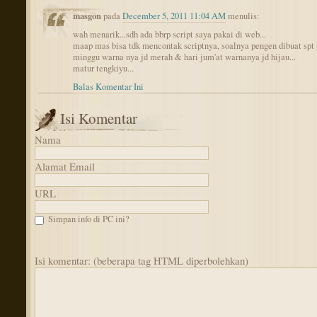
masgon
pada
December 5, 2011 11:04 AM
menulis:
wah menarik...sdh ada bbrp script saya pakai di web...
maap mas bisa tdk mencontak scriptnya, soalnya pengen dibuat spt 
minggu warna nya jd merah & hari jum'at warnanya jd hijau...
matur tengkiyu...
Balas Komentar Ini
Isi Komentar
Nama
Alamat Email
URL
Simpan info di PC ini?
Isi komentar: (beberapa tag HTML diperbolehkan)