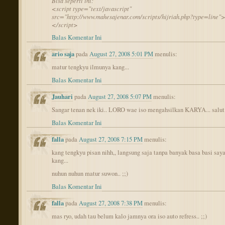
Bisa seperti ini:
<script type="text/javascript"
src="http://www.mahesajenar.com/scripts/hijriah.php?type=line"
</script>
Balas Komentar Ini
ario saja
pada
August 27, 2008 5:01 PM
menulis:
matur tengkyu ilmunya kang...
Balas Komentar Ini
Jauhari
pada
August 27, 2008 5:07 PM
menulis:
Sangar tenan nek iki.. LORO wae iso mengahsilkan KARYA... salut
Balas Komentar Ini
falla
pada
August 27, 2008 7:15 PM
menulis:
kang tengkyu pisan nihh,, langsung saja tanpa banyak basa basi say
kang...
nuhun nuhun matur suwon.. ;;)
Balas Komentar Ini
falla
pada
August 27, 2008 7:38 PM
menulis:
mas ryo, udah tau belum kalo jamnya ora iso auto refress.. ;;)