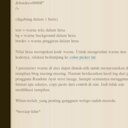
&border=0000ff"
/>
(digabung dalam 1 baris)
text = warna teks dalam hexa
bg = warna background dalam hexa
border = warna pinggiran dalam hexa
Nilai hexa merupakan kode warna. Untuk mengetahui warna dan
kodenya, silakan berkunjung ke
color picker ini
.
3 parameter warna di atas dapat diutak-atik untuk menyesuaikan 
tampilan blog masing-masing. Namun berdasarkan hasil log dari 
pengguna Random Ayat versi image, hampir semuanya menggun
format apa adanya, copy paste dari contoh di sini. Jadi tidak ada
modifikasi tampilan.
Whateverlah, yang penting gangguan vertigo sudah mereda.
*bersiap tidur*