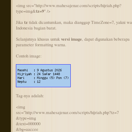
<img src="http://www.mahesajenar.com/scripts/hijriah.php?
tz=9
type=img&
" />
tz
Jika
tidak dicantumkan, maka dianggap TimeZone=7, yakni wa
Indonesia bagian barat.
versi image
Selanjutnya khusus untuk
, dapat digunakan beberapa
parameter formatting warna.
Contoh image:
Tag-nya adalah:
<img
src="http://www.mahesajenar.com/scripts/hijriah.php?tz=7
&type=img
&text=000000
&bg=aaccee