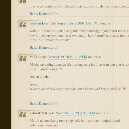
mas aryo, matur nuwun.. tengkyu pisan.. wis mbuh opo meneh kono..
Balas Komentar Ini
mantan kyai
pada
September 3, 2008 5:43 PM
menulis:
wah iki toh maeso jenar seng misuwur kondang jagad pinter otake e
kuwi. nyuwun sewu (gangsal ewu nggih kulo tampi) numpang njepla
mriki *salaman* *ciuman*
Balas Komentar Ini
YUNI
pada
October 20, 2008 11:03 PM
menulis:
Mbah, saya pingin punya file: tuk ngitung hari pasaran dan aku leta
blog.....gimana nggih?
suwun mbah....
Aryo:
silakan download scriptnya dari sini:
Download Script
, pake PHP.
Balas Komentar Ini
rahied2008
pada
November 2, 2008 9:33 PM
menulis:
Matuh nuhun akang mas yang baik hati semoga menjadi amal
kebaikan...amiinnn