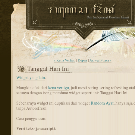
Urip Iku Ngunduh Uwohing Pakarti
« Kena Vertigo
|
Depan
|
Jadwal Puasa »
Tanggal Hari Ini
Widget yang lain
.
Mungkin efek dari
kena vertigo
, jadi mesti sering-sering refreshing ota
satunya dengan iseng membuat widget seperti ini: Tanggal Hari Ini.
Sebenarnya widget ini duplikasi dari widget
Random Ayat
, hanya saja d
tanpa Autorefresh.
Cara penggunaan:
Versi teks (javascript):