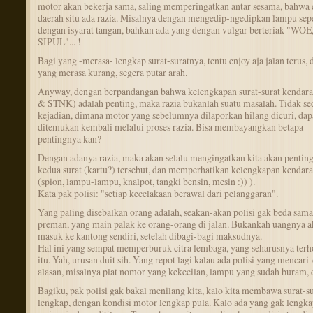
motor akan bekerja sama, saling memperingatkan antar sesama, bahwa 
daerah situ ada razia. Misalnya dengan mengedip-ngedipkan lampu sepe
dengan isyarat tangan, bahkan ada yang dengan vulgar berteriak "WOE
SIPUL"... !
Bagi yang -merasa- lengkap surat-suratnya, tentu enjoy aja jalan terus, 
yang merasa kurang, segera putar arah.
Anyway, dengan berpandangan bahwa kelengkapan surat-surat kendar
& STNK) adalah penting, maka razia bukanlah suatu masalah. Tidak sed
kejadian, dimana motor yang sebelumnya dilaporkan hilang dicuri, dap
ditemukan kembali melalui proses razia. Bisa membayangkan betapa
pentingnya kan?
Dengan adanya razia, maka akan selalu mengingatkan kita akan pentin
kedua surat (kartu?) tersebut, dan memperhatikan kelengkapan kendar
(spion, lampu-lampu, knalpot, tangki bensin, mesin :)) ).
Kata pak polisi: "setiap kecelakaan berawal dari pelanggaran".
Yang paling disebalkan orang adalah, seakan-akan polisi gak beda sama
preman, yang main palak ke orang-orang di jalan. Bukankah uangnya a
masuk ke kantong sendiri, setelah dibagi-bagi maksudnya.
Hal ini yang sempat memperburuk citra lembaga, yang seharusnya ter
itu. Yah, urusan duit sih. Yang repot lagi kalau ada polisi yang mencari-
alasan, misalnya plat nomor yang kekecilan, lampu yang sudah buram, 
Bagiku, pak polisi gak bakal menilang kita, kalo kita membawa surat-su
lengkap, dengan kondisi motor lengkap pula. Kalo ada yang gak lengka