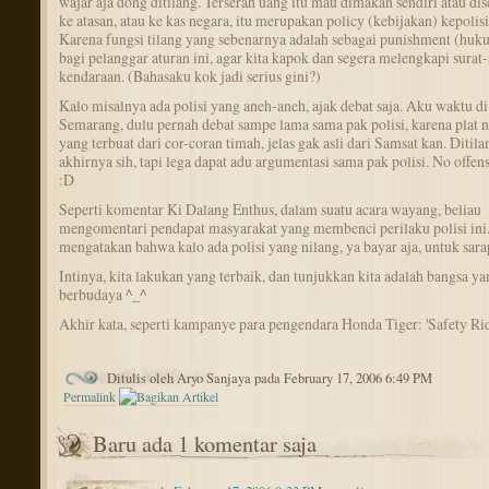
wajar aja dong ditilang. Terserah uang itu mau dimakan sendiri atau di
ke atasan, atau ke kas negara, itu merupakan policy (kebijakan) kepolisi
Karena fungsi tilang yang sebenarnya adalah sebagai punishment (hu
bagi pelanggar aturan ini, agar kita kapok dan segera melengkapi surat-
kendaraan. (Bahasaku kok jadi serius gini?)
Kalo misalnya ada polisi yang aneh-aneh, ajak debat saja. Aku waktu di
Semarang, dulu pernah debat sampe lama sama pak polisi, karena plat
yang terbuat dari cor-coran timah, jelas gak asli dari Samsat kan. Ditila
akhirnya sih, tapi lega dapat adu argumentasi sama pak polisi. No offens
:D
Seperti komentar Ki Dalang Enthus, dalam suatu acara wayang, beliau
mengomentari pendapat masyarakat yang membenci perilaku polisi ini.
mengatakan bahwa kalo ada polisi yang nilang, ya bayar aja, untuk sara
Intinya, kita lakukan yang terbaik, dan tunjukkan kita adalah bangsa ya
berbudaya ^_^
Akhir kata, seperti kampanye para pengendara Honda Tiger: 'Safety Rid
Ditulis oleh Aryo Sanjaya pada February 17, 2006 6:49 PM
Permalink
Baru ada 1 komentar saja