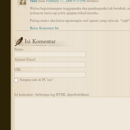
vnuz
pada
February 17, 2006 9:33 PM
menulis:
Walau bagaimanapun tanggapanku dan pandanganku tak berubah, s
terlancur men-cap jelek apapun itikad mereka.
Paling males aku kalau ngomongin soal aparat yang satu ini. *sigh*
Balas Komentar Ini
Isi Komentar
Nama
Alamat Email
URL
Simpan info di PC ini?
Isi komentar: (beberapa tag HTML diperbolehkan)