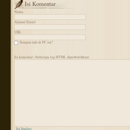
Isi Komentar
Nama
Alamat Email
URL
Simpan info di PC ini?
Isi komentar: (beberapa tag HTML diperbolehkan)
Isi Smiley