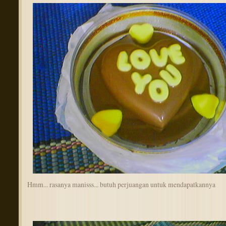
Hmm... rasanya manisss... butuh perjuangan untuk mendapatkannya