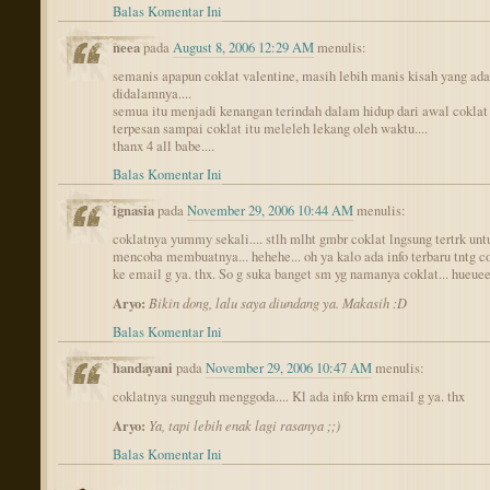
Balas Komentar Ini
neea
pada
August 8, 2006 12:29 AM
menulis:
semanis apapun coklat valentine, masih lebih manis kisah yang ada
didalamnya....
semua itu menjadi kenangan terindah dalam hidup dari awal coklat 
terpesan sampai coklat itu meleleh lekang oleh waktu....
thanx 4 all babe....
Balas Komentar Ini
ignasia
pada
November 29, 2006 10:44 AM
menulis:
coklatnya yummy sekali.... stlh mlht gmbr coklat lngsung tertrk unt
mencoba membuatnya... hehehe... oh ya kalo ada info terbaru tntg c
ke email g ya. thx. So g suka banget sm yg namanya coklat... hueuee.
Aryo:
Bikin dong, lalu saya diundang ya. Makasih :D
Balas Komentar Ini
handayani
pada
November 29, 2006 10:47 AM
menulis:
coklatnya sungguh menggoda.... Kl ada info krm email g ya. thx
Aryo:
Ya, tapi lebih enak lagi rasanya ;;)
Balas Komentar Ini