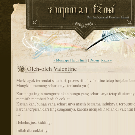
Urip Iku Ngunduh Uwohing Pakarti
« Mengapa Harus Inul?
|
Depan
|
Razia »
Oleh-oleh Valentine
Meski agak tersendat satu hari, proses ritual valentine tetap berjalan lan
Mungkin memang seharusnya tertunda ya :)
Karena ga ingin mengorbankan bunga yang seharusnya tetap di alamny
memilih memberi hadiah coklat.
Kasian kan, bunga yang seharusnya masih bersama induknya, terputus 
karena terpisah dari lingkungannya, karena menjadi hadiah di valentin
:D
Hehehe, just kidding.
Inilah dia coklatnya: