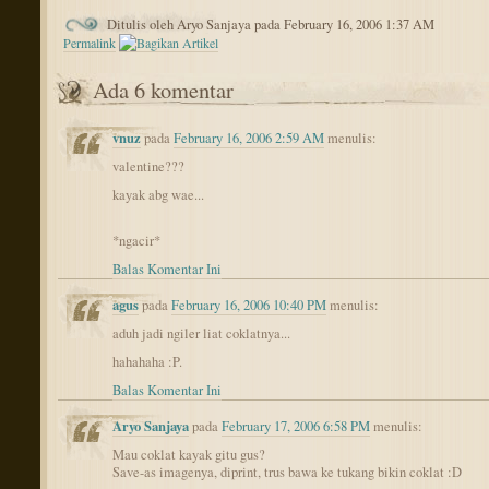
Ditulis oleh Aryo Sanjaya pada February 16, 2006 1:37 AM
Permalink
Ada 6 komentar
vnuz
pada
February 16, 2006 2:59 AM
menulis:
valentine???
kayak abg wae...
*ngacir*
Balas Komentar Ini
agus
pada
February 16, 2006 10:40 PM
menulis:
aduh jadi ngiler liat coklatnya...
hahahaha :P.
Balas Komentar Ini
Aryo Sanjaya
pada
February 17, 2006 6:58 PM
menulis:
Mau coklat kayak gitu gus?
Save-as imagenya, diprint, trus bawa ke tukang bikin coklat :D