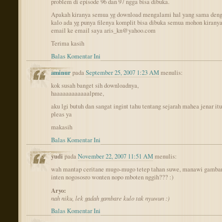
problem di episode 96 dan 97 ngga bisa dibuka.
Apakah kiranya semua yg download mengalami hal yang sama deng
kalo ada yg punya filenya komplit bisa dibuka semua mohon kiranya
email ke email saya aris_kn@yahoo.com
Terima kasih
Balas Komentar Ini
aminur
pada
September 25, 2007 1:23 AM
menulis:
kok susah banget sih downloadnya,
haaaaaaaaaaaalpme,
aku lgi butuh dan sangat ingint tahu tentang sejarah mahea jenar itu
pleas ya
makasih
Balas Komentar Ini
yudi
pada
November 22, 2007 11:51 AM
menulis:
wah mantap ceritane mugo-mugo tetep tahan suwe, manawi gambar
inten nogososro wonten nopo mboten nggih??? :)
Aryo:
nah niku, lek gadah gambare kulo tak nyuwun :)
Balas Komentar Ini