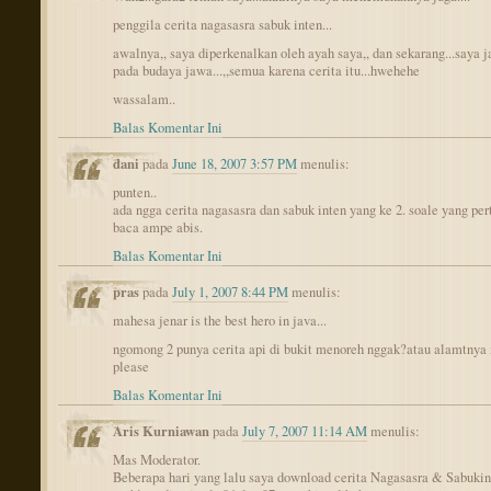
penggila cerita nagasasra sabuk inten...
awalnya,, saya diperkenalkan oleh ayah saya,, dan sekarang...saya j
pada budaya jawa...,,semua karena cerita itu...hwehehe
wassalam..
Balas Komentar Ini
dani
pada
June 18, 2007 3:57 PM
menulis:
punten..
ada ngga cerita nagasasra dan sabuk inten yang ke 2. soale yang pe
baca ampe abis.
Balas Komentar Ini
pras
pada
July 1, 2007 8:44 PM
menulis:
mahesa jenar is the best hero in java...
ngomong 2 punya cerita api di bukit menoreh nggak?atau alamtnya
please
Balas Komentar Ini
Aris Kurniawan
pada
July 7, 2007 11:14 AM
menulis:
Mas Moderator.
Beberapa hari yang lalu saya download cerita Nagasasra & Sabukin