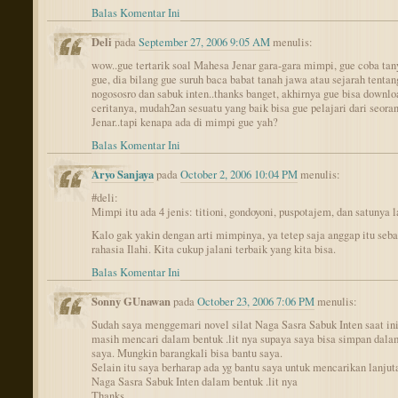
Balas Komentar Ini
Deli
pada
September 27, 2006 9:05 AM
menulis:
wow..gue tertarik soal Mahesa Jenar gara-gara mimpi, gue coba ta
gue, dia bilang gue suruh baca babat tanah jawa atau sejarah tentan
nogososro dan sabuk inten..thanks banget, akhirnya gue bisa downlo
ceritanya, mudah2an sesuatu yang baik bisa gue pelajari dari seor
Jenar..tapi kenapa ada di mimpi gue yah?
Balas Komentar Ini
Aryo Sanjaya
pada
October 2, 2006 10:04 PM
menulis:
#deli:
Mimpi itu ada 4 jenis: titioni, gondoyoni, puspotajem, dan satunya l
Kalo gak yakin dengan arti mimpinya, ya tetep saja anggap itu seb
rahasia Ilahi. Kita cukup jalani terbaik yang kita bisa.
Balas Komentar Ini
Sonny GUnawan
pada
October 23, 2006 7:06 PM
menulis:
Sudah saya menggemari novel silat Naga Sasra Sabuk Inten saat in
masih mencari dalam bentuk .lit nya supaya saya bisa simpan dala
saya. Mungkin barangkali bisa bantu saya.
Selain itu saya berharap ada yg bantu saya untuk mencarikan lanjut
Naga Sasra Sabuk Inten dalam bentuk .lit nya
Thanks