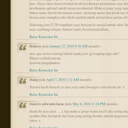
hari..(Saya akan menceritakan kisah kerohanian pertemuan saya de
kerohanian spritual untuk menyeru rohaniah Mahesa jenar yang rup
bukan nama dan kisah rekaan semat. memang nama dan kisah nya i
benar,cuma mungkin ada tokok tambah untuk melariskan jualan cd)
Sekarang jam 12.30 tengahari saya bersiap ke masjid untuk solat J
saya sambung selepas Jumaat nanti.Assalamualaikum..
Balas Komentar Ini
doniesy
pada
January 27, 2010 9:10 AM
menulis:
mas apa cerita tentang babad tanah jawi yg lengkap juga ada?
Matur sembah nuwun
nyuwun pangapunten.
Balas Komentar Ini
elang
pada
April 3, 2010 1:12 AM
menulis:
Terima kasih banyak ya mas,saya suka bwanget sama kisah ini :x
Balas Komentar Ini
wancex subronto laras
pada
May 6, 2010 11:24 PM
menulis:
thank for mas arya ......i lop mahesa jenar waktu kecil aku sering di
ayahku lihat ketoprak dan laon yang paling kusuka adalah nagasosr
inten :x
Balas Komentar Ini