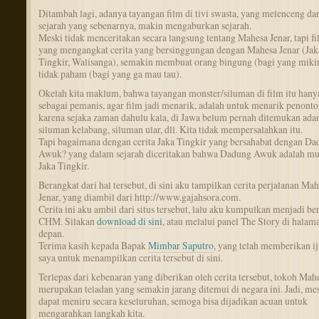
Ditambah lagi, adanya tayangan film di tivi swasta, yang melenceng dar
sejarah yang sebenarnya, makin mengaburkan sejarah.
Meski tidak menceritakan secara langsung tentang Mahesa Jenar, tapi f
yang mengangkat cerita yang bersinggungan dengan Mahesa Jenar (Jak
Tingkir, Walisanga), semakin membuat orang bingung (bagi yang miki
tidak paham (bagi yang ga mau tau).
Okelah kita maklum, bahwa tayangan monster/siluman di film itu hany
sebagai pemanis, agar film jadi menarik, adalah untuk menarik penonto
karena sejaka zaman dahulu kala, di Jawa belum pernah ditemukan ada
siluman kelabang, siluman ular, dll. Kita tidak mempersalahkan itu.
Tapi bagaimana dengan cerita Jaka Tingkir yang bersahabat dengan D
Awuk? yang dalam sejarah diceritakan bahwa Dadung Awuk adalah m
Jaka Tingkir.
Berangkat dari hal tersebut, di sini aku tampilkan cerita perjalanan Ma
Jenar, yang diambil dari http://www.gajahsora.com.
Cerita ini aku ambil dari situs tersebut, lalu aku kumpulkan menjadi be
CHM. Silakan
download di sini
, atau melalui panel The Story di halam
depan.
Terima kasih kepada Bapak
Mimbar Saputro
, yang telah memberikan ij
saya untuk menampilkan cerita tersebut di sini.
Terlepas dari kebenaran yang diberikan oleh cerita tersebut, tokoh Mah
merupakan teladan yang semakin jarang ditemui di negara ini. Jadi, mes
dapat meniru secara keseluruhan, semoga bisa dijadikan acuan untuk
mengarahkan langkah kita.