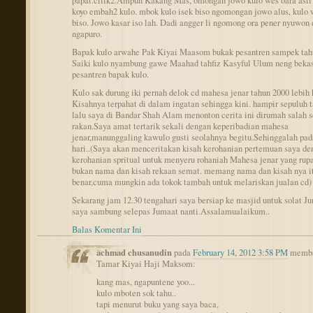
papat.cilik2.Ampun Kakang Mas, omongan jowo kulo wes oara asli
koyo embah2 kulo. mbok kulo isek biso ngomongan jowo alus, kulo 
biso. Jowo kasar iso lah. Dadi angger li ngomong ora pener nyuwon 
ngapuro.
Bapak kulo arwahe Pak Kiyai Maasom bukak pesantren sampek tah
Saiki kulo nyambung gawe Maahad tahfiz Kasyful Ulum neng beka
pesantren bapak kulo.
Kulo sak durung iki pernah delok cd mahesa jenar tahun 2000 lebih 
Kisahnya terpahat di dalam ingatan sehingga kini. hampir sepuluh 
lalu saya di Bandar Shah Alam menonton cerita ini dirumah salah 
rakan.Saya amat tertarik sekali dengan keperibadian mahesa
jenar,manunggaling kawulo gusti seolahnya begitu.Sehinggalah pad
hari..(Saya akan menceritakan kisah kerohanian pertemuan saya de
kerohanian spritual untuk menyeru rohaniah Mahesa jenar yang rup
bukan nama dan kisah rekaan semat. memang nama dan kisah nya i
benar,cuma mungkin ada tokok tambah untuk melariskan jualan cd)
Sekarang jam 12.30 tengahari saya bersiap ke masjid untuk solat J
saya sambung selepas Jumaat nanti.Assalamualaikum..
Balas Komentar Ini
achmad chusanudin
pada
February 14, 2012 3:58 PM
memba
Tamar Kiyai Haji Maksom:
kang mas, ngapuntene yoo...
kulo mboten sok tahu..
tapi menurut buku yang saya baca,