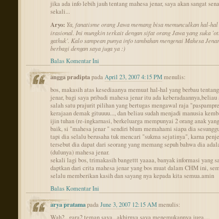
jika ada info lebih jauh tentang mahesa jenar, saya akan sangat sen
sekali...
Aryo:
Ya, fanatisme orang Jawa memang bisa memunculkan hal-hal
irasional. Ini mungkin terkait dengan sifat orang Jawa yang suka 'o
gathuk'. Kalo sampean punya info tambahan mengenai Mahesa Jenar,
berbagi dengan saya juga ya :)
Balas Komentar Ini
angga pradipta
pada
April 23, 2007 4:15 PM
menulis:
bos, makasih atas kesediaanya memuat hal-hal yang berbau tentan
jenar, bagi saya pribadi mahesa jenar itu ada keberadaannya,beliau
salah satu prajurit pilihan yang bertugas mengawal raja "paspampr
kerajaan demak gituuuu..., dan beliau sudah menjadi manusia kemba
ijin tuhan (re-ingkarnasi, berkeluarga mempunyai 2 orang anak yang
baik, si "mahesa jenar " sendiri blum memahami siapa dia sesungg
tapi dia selalu berusaha tuk mencari "sukma sejatinya", karna penj
tersebut dia dapat dari seorang yang memang sepuh bahwa dia adal
(dulunya) mahesa jenar.
sekali lagi bos, trimakasih bangettt yaaaa, banyak informasi yang s
daptkan dari crita mahesa jenar yang bos muat dalam CHM ini, se
selalu memberikan kasih dan sayang nya kepada kita semua.amin
Balas Komentar Ini
arya pratama
pada
June 3, 2007 12:15 AM
menulis:
Wah2...gara2 teman saya...akhirnya saya menemukannya juga....