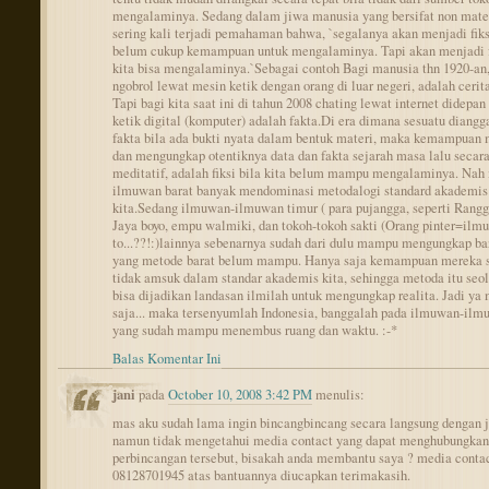
mengalaminya. Sedang dalam jiwa manusia yang bersifat non mate
sering kali terjadi pemahaman bahwa, `segalanya akan menjadi fiksi
belum cukup kemampuan untuk mengalaminya. Tapi akan menjadi f
kita bisa mengalaminya.`Sebagai contoh Bagi manusia thn 1920-an,
ngobrol lewat mesin ketik dengan orang di luar negeri, adalah cerita 
Tapi bagi kita saat ini di tahun 2008 chating lewat internet didepa
ketik digital (komputer) adalah fakta.Di era dimana sesuatu diangg
fakta bila ada bukti nyata dalam bentuk materi, maka kemampuan 
dan mengungkap otentiknya data dan fakta sejarah masa lalu secar
meditatif, adalah fiksi bila kita belum mampu mengalaminya. Nah
ilmuwan barat banyak mendominasi metodalogi standard akademis
kita.Sedang ilmuwan-ilmuwan timur ( para pujangga, seperti Rangg
Jaya boyo, empu walmiki, dan tokoh-tokoh sakti (Orang pinter=ilm
to...??!:)lainnya sebenarnya sudah dari dulu mampu mengungkap ba
yang metode barat belum mampu. Hanya saja kemampuan mereka s
tidak amsuk dalam standar akademis kita, sehingga metoda itu seol
bisa dijadikan landasan ilmilah untuk mengungkap realita. Jadi y
saja... maka tersenyumlah Indonesia, banggalah pada ilmuwan-il
yang sudah mampu menembus ruang dan waktu. :-*
Balas Komentar Ini
jani
pada
October 10, 2008 3:42 PM
menulis:
mas aku sudah lama ingin bincangbincang secara langsung dengan 
namun tidak mengetahui media contact yang dapat menghubungkan
perbincangan tersebut, bisakah anda membantu saya ? media conta
08128701945 atas bantuannya diucapkan terimakasih.