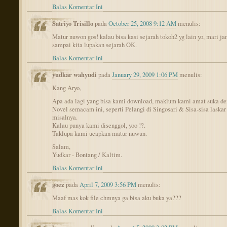
Balas Komentar Ini
Satriyo Trisillo
pada
October 25, 2008 9:12 AM
menulis:
Matur nuwon gos! kalau bisa kasi sejarah tokoh2 yg lain yo, mari ja
sampai kita lupakan sejarah OK.
Balas Komentar Ini
yudkar wahyudi
pada
January 29, 2009 1:06 PM
menulis:
Kang Aryo,
Apa ada lagi yang bisa kami download, maklum kami amat suka d
Novel semacam ini, seperti Pelangi di Singosari & Sisa-sisa laskar
misalnya.
Kalau punya kami disenggol, yoo !?.
Taklupa kami ucapkan matur nuwun.
Salam,
Yudkar - Bontang / Kaltim.
Balas Komentar Ini
goez
pada
April 7, 2009 3:56 PM
menulis:
Maaf mas kok file chmnya ga bisa aku buka ya???
Balas Komentar Ini