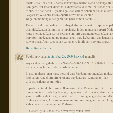
tidak...kita tidak tahu...nama sebenarnya adalah Kebo Kenanga ata
kanigoro...itu setahu ku waktu aku pertama kali melihat tobong di u
tahun...it's has been 27 years ago...dan dalam beberapa tokoh di ceri
Nagasasra & Sabuk Inten seperti Lowo Ijo di daerah
Bagelen memang di tengarai ada pada jaman dahulu...
Kebo hanyalah sebuah nama sebagai simbol kekuatan..tapi yang pa
adalah kekuatan dalam menempuh alur hidup manusia..seperti Mah
yang meninggalkan status seorang prajurit dan mempertaruhkan bak
keprajuritan dengan tanpa mengenakan baju kebesaran dan hanya s
rakyat biasa.Akan tapi sepak terjangnya lebih dari seorang prajurit.
Balas Komentar Ini
bachtiar r
pada
September 27, 2009 4:35 PM
menulis:
saya sudah mengkhatamkan NAGASASRA DAN SABUKINTEN r
ini, ada yang terputus dari cerita tersebut;;
1. asal mahesa jenar yang berasal dari Pandanaran (mungkin maks
kadipaten yang dipimpin ki Ageng pandanaran--semarang) tidak
dideskripsikan secara jelas
2. pada bab terakhir dimunculkan tokoh Aryo Penangsang--AP-- (put
pangeran Sekar seda ing lapen) yang terkesan dipaksakan dan Endi
yang masih tanda tanya,,terakhir waktu Tumenggung prabasemi dik
oleh arya salaka, AP yang menemani Sultan trenggono berburu lan
kabur bersama tumenggung Prabasemi
3. Generally,,,I LOVE this Novel Very Much !!!!!!