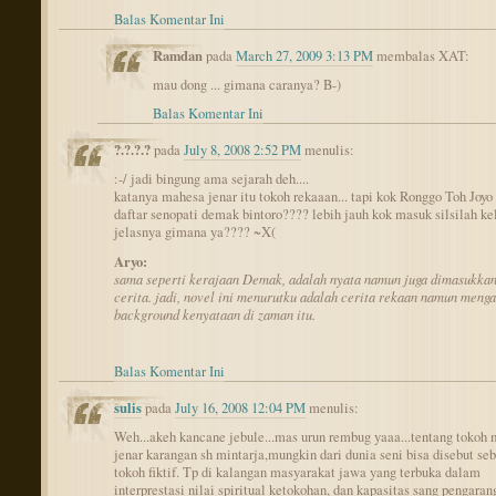
Balas Komentar Ini
Ramdan
pada
March 27, 2009 3:13 PM
membalas XAT:
mau dong ... gimana caranya? B-)
Balas Komentar Ini
?.?.?.?
pada
July 8, 2008 2:52 PM
menulis:
:-/ jadi bingung ama sejarah deh....
katanya mahesa jenar itu tokoh rekaaan... tapi kok Ronggo Toh Joy
daftar senopati demak bintoro???? lebih jauh kok masuk silsilah k
jelasnya gimana ya???? ~X(
Aryo:
sama seperti kerajaan Demak, adalah nyata namun juga dimasukka
cerita. jadi, novel ini menurutku adalah cerita rekaan namun meng
background kenyataan di zaman itu.
Balas Komentar Ini
sulis
pada
July 16, 2008 12:04 PM
menulis:
Weh...akeh kancane jebule...mas urun rembug yaaa...tentang tokoh
jenar karangan sh mintarja,mungkin dari dunia seni bisa disebut se
tokoh fiktif. Tp di kalangan masyarakat jawa yang terbuka dalam
interprestasi nilai spiritual ketokohan, dan kapasitas sang pengaran