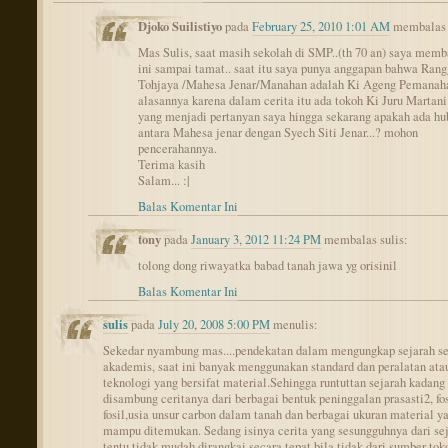
Djoko Suilistiyo
pada
February 25, 2010 1:01 AM
membalas 
Mas Sulis, saat masih sekolah di SMP..(th 70 an) saya mem
ini sampai tamat.. saat itu saya punya anggapan bahwa Ran
Tohjaya /Mahesa Jenar/Manahan adalah Ki Ageng Pemanah
alasannya karena dalam cerita itu ada tokoh Ki Juru Martani
yang menjadi pertanyan saya hingga sekarang apakah ada h
antara Mahesa jenar dengan Syech Siti Jenar...? mohon
pencerahannya.
Terima kasih
Salam... :|
Balas Komentar Ini
tony
pada
January 3, 2012 11:24 PM
membalas sulis:
tolong dong riwayatka babad tanah jawa yg orisinil
Balas Komentar Ini
sulis
pada
July 20, 2008 5:00 PM
menulis:
Sekedar nyambung mas....pendekatan dalam mengungkap sejarah s
akademis, saat ini banyak menggunakan standard dan peralatan ata
teknologi yang bersifat material.Sehingga runtuttan sejarah kadang
disambung ceritanya dari berbagai bentuk peninggalan prasasti2, fos
fosil,usia unsur carbon dalam tanah dan berbagai ukuran material y
mampu ditemukan. Sedang isinya cerita yang sesungguhnya dari se
tentu tidak mudah dirangkai secara tepat bila tidak dari sumber tok