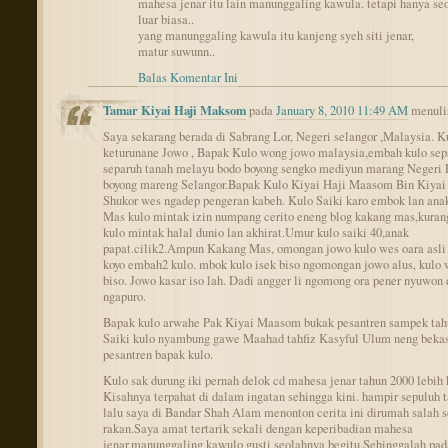
mahesa jenar itu lain manunggaling kawula. tetapi hanya se
luar biasa..
yang manunggaling kawula itu kanjeng syeh siti jenar,
matur suwunn..
Balas Komentar Ini
Tamar Kiyai Haji Maksom
pada
January 8, 2010 11:49 AM
menuli
Saya sekarang berada di Sabrang Lor, Negeri selangor ,Malaysia. K
keturunane Jowo , Bapak Kulo wong jowo malaysia,embah kulo sep
separuh tanah melayu bodo boyong sengko mediyun marang Negeri 
boyong mareng Selangor.Bapak Kulo Kiyai Haji Maasom Bin Kiyai
Shukor wes ngadep pengeran kabeh. Kulo Saiki karo embok lan an
Mas kulo mintak izin numpang cerito eneng blog kakang mas,kuran
kulo mintak halal dunio lan akhirat.Umur kulo saiki 40,anak
papat.cilik2.Ampun Kakang Mas, omongan jowo kulo wes oara asli
koyo embah2 kulo. mbok kulo isek biso ngomongan jowo alus, kulo 
biso. Jowo kasar iso lah. Dadi angger li ngomong ora pener nyuwon 
ngapuro.
Bapak kulo arwahe Pak Kiyai Maasom bukak pesantren sampek tah
Saiki kulo nyambung gawe Maahad tahfiz Kasyful Ulum neng beka
pesantren bapak kulo.
Kulo sak durung iki pernah delok cd mahesa jenar tahun 2000 lebih 
Kisahnya terpahat di dalam ingatan sehingga kini. hampir sepuluh 
lalu saya di Bandar Shah Alam menonton cerita ini dirumah salah 
rakan.Saya amat tertarik sekali dengan keperibadian mahesa
jenar,manunggaling kawulo gusti seolahnya begitu.Sehinggalah pad