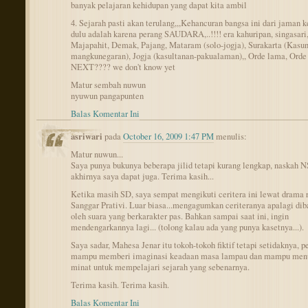
banyak pelajaran kehidupan yang dapat kita ambil
4. Sejarah pasti akan terulang,,,Kehancuran bangsa ini dari jaman k
dulu adalah karena perang SAUDARA,..!!!! era kahuripan, singasari
Majapahit, Demak, Pajang, Mataram (solo-jogja), Surakarta (Kasu
mangkunegaran), Jogja (kasultanan-pakualaman),, Orde lama, Orde 
NEXT???? we don't know yet
Matur sembah nuwun
nyuwun pangapunten
Balas Komentar Ini
asriwari
pada
October 16, 2009 1:47 PM
menulis:
Matur nuwun...
Saya punya bukunya beberapa jilid tetapi kurang lengkap, naskah N
akhirnya saya dapat juga. Terima kasih...
Ketika masih SD, saya sempat mengikuti ceritera ini lewat drama 
Sanggar Prativi. Luar biasa...mengagumkan ceriteranya apalagi di
oleh suara yang berkarakter pas. Bahkan sampai saat ini, ingin
mendengarkannya lagi... (tolong kalau ada yang punya kasetnya...).
Saya sadar, Mahesa Jenar itu tokoh-tokoh fiktif tetapi setidaknya, 
mampu memberi imaginasi keadaan masa lampau dan mampu me
minat untuk mempelajari sejarah yang sebenarnya.
Terima kasih. Terima kasih.
Balas Komentar Ini