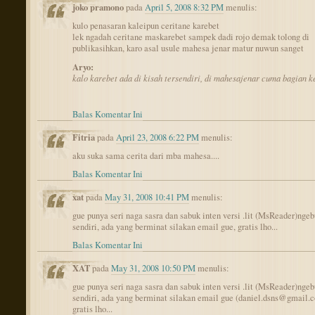
joko pramono
pada
April 5, 2008 8:32 PM
menulis:
kulo penasaran kaleipun ceritane karebet
lek ngadah ceritane maskarebet sampek dadi rojo demak tolong di
publikasihkan, karo asal usule mahesa jenar matur nuwun sanget
Aryo:
kalo karebet ada di kisah tersendiri, di mahesajenar cuma bagian k
Balas Komentar Ini
Fitria
pada
April 23, 2008 6:22 PM
menulis:
aku suka sama cerita dari mba mahesa....
Balas Komentar Ini
xat
pada
May 31, 2008 10:41 PM
menulis:
gue punya seri naga sasra dan sabuk inten versi .lit (MsReader)nge
sendiri, ada yang berminat silakan email gue, gratis lho...
Balas Komentar Ini
XAT
pada
May 31, 2008 10:50 PM
menulis:
gue punya seri naga sasra dan sabuk inten versi .lit (MsReader)nge
sendiri, ada yang berminat silakan email gue (daniel.dsns@gmail.
gratis lho...