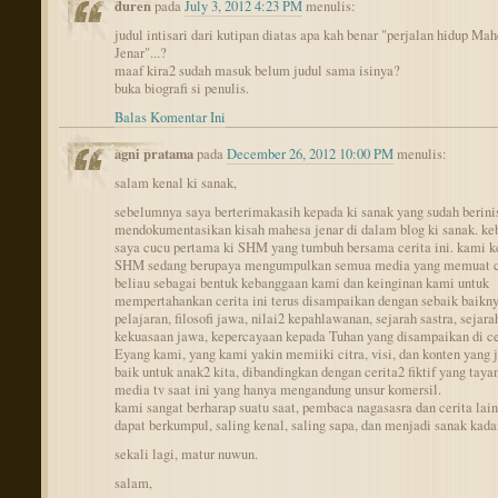
duren
pada
July 3, 2012 4:23 PM
menulis:
judul intisari dari kutipan diatas apa kah benar "perjalan hidup Ma
Jenar"...?
maaf kira2 sudah masuk belum judul sama isinya?
buka biografi si penulis.
Balas Komentar Ini
agni pratama
pada
December 26, 2012 10:00 PM
menulis:
salam kenal ki sanak,
sebelumnya saya berterimakasih kepada ki sanak yang sudah berinis
mendokumentasikan kisah mahesa jenar di dalam blog ki sanak. ke
saya cucu pertama ki SHM yang tumbuh bersama cerita ini. kami k
SHM sedang berupaya mengumpulkan semua media yang memuat c
beliau sebagai bentuk kebanggaan kami dan keinginan kami untuk
mempertahankan cerita ini terus disampaikan dengan sebaik baikn
pelajaran, filosofi jawa, nilai2 kepahlawanan, sejarah sastra, sejara
kekuasaan jawa, kepercayaan kepada Tuhan yang disampaikan di ce
Eyang kami, yang kami yakin memiiki citra, visi, dan konten yang j
baik untuk anak2 kita, dibandingkan dengan cerita2 fiktif yang taya
media tv saat ini yang hanya mengandung unsur komersil.
kami sangat berharap suatu saat, pembaca nagasasra dan cerita la
dapat berkumpul, saling kenal, saling sapa, dan menjadi sanak kada
sekali lagi, matur nuwun.
salam,