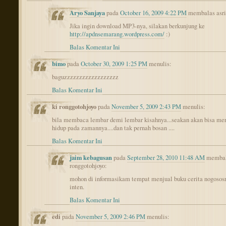
Aryo Sanjaya
pada
October 16, 2009 4:22 PM
membalas asri
Jika ingin download MP3-nya, silakan berkunjung ke
http://apdnsemarang.wordpress.com/
:)
Balas Komentar Ini
bimo
pada
October 30, 2009 1:25 PM
menulis:
baguzzzzzzzzzzzzzzzzzz
Balas Komentar Ini
ki ronggotohjoyo
pada
November 5, 2009 2:43 PM
menulis:
bila membaca lembar demi lembar kisahnya...seakan akan bisa me
hidup pada zamannya....dan tak pernah bosan ....
Balas Komentar Ini
jaim kebagusan
pada
September 28, 2010 11:48 AM
membal
ronggotohjoyo:
mohon di informasikam tempat menjual buku cerita nogosos
inten.
Balas Komentar Ini
edi
pada
November 5, 2009 2:46 PM
menulis: