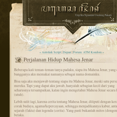
Urip Iku Ngunduh Uwohing Pakarti
« Autolink Script
|
Depan
|
Forum: ATM Kondom »
Perjalanan Hidup Mahesa Jenar
Beberapa kali teman-teman tanya padaku, siapa itu Mahesa Jenar, yang
bangganya aku memakai namanya sebagai nama domainku.
Bisa saja aku menjawab tentang siapa itu Mahesa Jenar, meski satu pers
mereka. Tapi yang dapat aku jawab, hanyalah sebagian kecil dari yang
seharusnya tersampaikan, kalau ingin mengetahui Mahesa Jenar secara 
(utuh).
Lebih sulit lagi, karena cerita tentang Mahesa Jenar, diliputi dengan k
corak budaya, agama/kepercayaan, sehingga menjadikannya kabur, anta
sejarah (fakta) dan legenda (cerita). Yang pasti bukanlah mitos (donge
belaka.