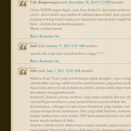
Cah_Banjarnegara
pada
November 28, 2010 9:23 PM
menulis:
Cerita NSDSI sangat bagus..saya baca berkali2..dan terasa terbawa 
cerita...kalau boleh saya mohon di informasikan artikel atau sejeni
lengkap tentang babad tanah jawa khususnya daerah jawa tengah b
barat..silsilah dan perkembangannya..
Matur sembah nuwun
Balas Komentar Ini
mail
pada
January 17, 2011 9:45 AM
menulis:
apakah ada yang tahu sejarah mahesa rangga????
Balas Komentar Ini
sulis
pada
June 1, 2011 12:03 AM
menulis:
Mahesa Jenar Tema yang selalu hangat untuk diangkat...saya tering
sebuah buku (sayang sudah terselip entah kemana) yang mencerita
bagaimana proses kisah mahabarata ditulis aslinya oleh empu wal
metodanya menggunakan pola
meditatif..dimana selama meditasi sang empu walmiki ditemui ol
viyasa//begawan abiyasa yang menceritakan sejarah leluhur dan
keturunannya. sehingga tercipta karya fenomenal yang sampai saat 
terjaga berupa kisah mahabarata. Dan yang lebih fantastis..ternyata
tempat bahkan kuru setra tempat TKP pertempuran beserta sisa bek
konon masih terdapat di India...
inspirasi adalah realita dunia maya tempat interaksi gagasan antar 
yang kadang bisa terjadi antara tokoh masa lalu dengan manusia y