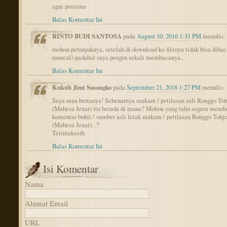
agni pratama
Balas Komentar Ini
RINTO BUDI SANTOSA
pada
August 10, 2016 1:31 PM
menulis:
mohon petunjuknya, setelah di download ko filenya tidak bisa dibaca
muncul) padahal saya pengin sekali membacanya..
Balas Komentar Ini
Kukuh Jimi Sasongko
pada
September 21, 2018 1:27 PM
menulis:
Saya mau bertanya! Sebenarnya makam / petilasan asli Ronggo Toh
(Mahesa Jenar) itu berada di mana? Mohon yang tahu segera memb
komentar bukti / sumber asli letak makam / petilasan Ronggo Tohj
(Mahesa Jenar)...?
Terimakasih
Balas Komentar Ini
Isi Komentar
Nama
Alamat Email
URL