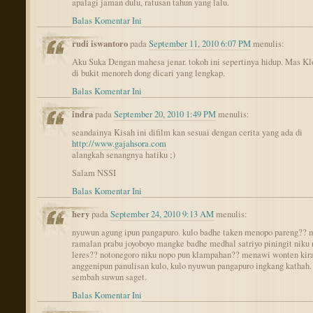
apalagi jaman dulu, ratusan tahun yang lalu.
Balas Komentar Ini
rudi iswantoro
pada
September 11, 2010 6:07 PM
menulis:
Aku Suka Dengan mahesa jenar. tokoh ini sepertinya hidup. Mas Kl
di bukit menoreh dong dicari yang lengkap.
Balas Komentar Ini
indra
pada
September 20, 2010 1:49 PM
menulis:
seandainya Kisah ini difilm kan sesuai dengan cerita yang ada di
http://www.gajahsora.com
alangkah senangnya hatiku ;)
Salam NSSI
Balas Komentar Ini
hery
pada
September 24, 2010 9:13 AM
menulis:
nyuwun agung ipun pangapuro. kulo badhe taken menopo pareng?? m
ramalan prabu joyoboyo mangke badhe medhal satriyo piningit niku
leres?? notonegoro niku nopo pun klampahan?? menawi wonten kira
anggenipun panulisan kulo, kulo nyuwun pangapuro ingkang kathah.
sembah suwun saget.
Balas Komentar Ini