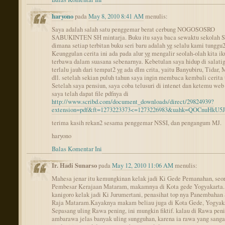
haryono
pada
May 8, 2010 8:41 AM
menulis:
Saya adalah salah satu penggemar berat cerbung NOGOSOSRO
SABUKINTEN SH mintarja. Buku itu saya baca sewaktu sekolah 
dimana setiap terbitan buku seri baru adalah yg selalu kami tunggu2
Keunggulan cerita ini ada pada alur yg mengalir seolah-olah kita ik
terbawa dalam suasana sebenarnya. Kebetulan saya hidup di salatig
terlalu jauh dari tempat2 yg ada dlm crita, yaitu Banyubiru, Tidar,
dll. setelah sekian puluh tahun saya ingin membaca kembali cerita 
Setelah saya pensiun, saya coba telusuri di intenet dan ketemu web 
saya telah dapat file pdfnya di
http://www.scribd.com/document_downloads/direct/29824939?
extension=pdf&ft=1273223373<=1273226983&uahk=QOCnuHkU5
terima kasih rekan2 sesama penggemar NSSI, dan pengangum MJ.
haryono
Balas Komentar Ini
Ir. Hadi Sunarso
pada
May 12, 2010 11:06 AM
menulis:
Mahesa jenar itu kemungkinan kelak jadi Ki Gede Pemanahan, seo
Pembesar Kerajaan Mataram, makamnya di Kota gede Yogyakarta.
kanigoro kelak jadi Ki Jurumertani, penasihat top nya Panembahan 
Raja Mataram.Kayaknya makam beliau juga di Kota Gede, Yogyaka
Sepasang uling Rawa pening, ini mungkin fiktif. kalau di Rawa pen
ambarawa jelas banyak uling sungguhan, karena ia rawa yang sangat