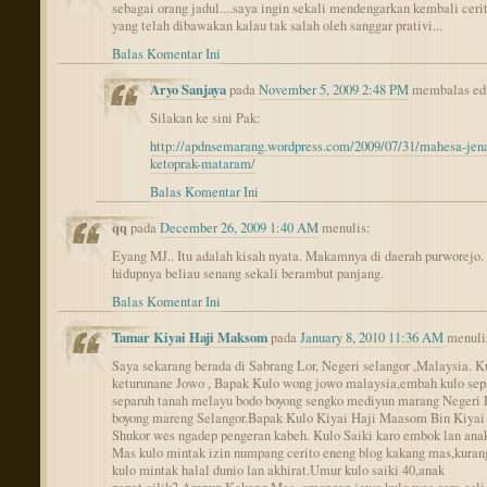
sebagai orang jadul....saya ingin sekali mendengarkan kembali ceri
yang telah dibawakan kalau tak salah oleh sanggar prativi...
Balas Komentar Ini
Aryo Sanjaya
pada
November 5, 2009 2:48 PM
membalas ed
Silakan ke sini Pak:
http://apdnsemarang.wordpress.com/2009/07/31/mahesa-jen
ketoprak-mataram/
Balas Komentar Ini
qq
pada
December 26, 2009 1:40 AM
menulis:
Eyang MJ.. Itu adalah kisah nyata. Makamnya di daerah purworejo
hidupnya beliau senang sekali berambut panjang.
Balas Komentar Ini
Tamar Kiyai Haji Maksom
pada
January 8, 2010 11:36 AM
menuli
Saya sekarang berada di Sabrang Lor, Negeri selangor ,Malaysia. K
keturunane Jowo , Bapak Kulo wong jowo malaysia,embah kulo sep
separuh tanah melayu bodo boyong sengko mediyun marang Negeri 
boyong mareng Selangor.Bapak Kulo Kiyai Haji Maasom Bin Kiyai
Shukor wes ngadep pengeran kabeh. Kulo Saiki karo embok lan an
Mas kulo mintak izin numpang cerito eneng blog kakang mas,kuran
kulo mintak halal dunio lan akhirat.Umur kulo saiki 40,anak