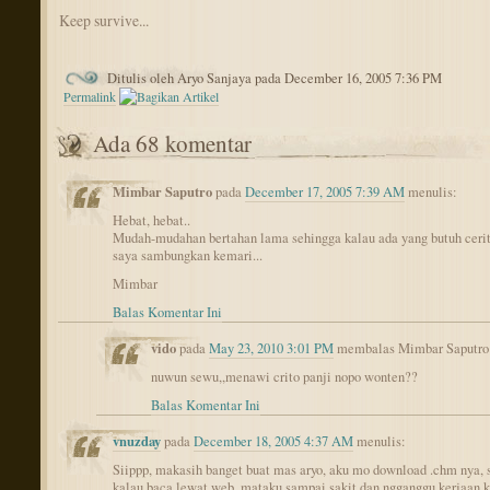
Keep survive...
Ditulis oleh Aryo Sanjaya pada December 16, 2005 7:36 PM
Permalink
Ada 68 komentar
Mimbar Saputro
pada
December 17, 2005 7:39 AM
menulis:
Hebat, hebat..
Mudah-mudahan bertahan lama sehingga kalau ada yang butuh cerit
saya sambungkan kemari...
Mimbar
Balas Komentar Ini
vido
pada
May 23, 2010 3:01 PM
membalas Mimbar Saputro
nuwun sewu,,menawi crito panji nopo wonten??
Balas Komentar Ini
vnuzday
pada
December 18, 2005 4:37 AM
menulis:
Siippp, makasih banget buat mas aryo, aku mo download .chm nya, 
kalau baca lewat web, mataku sampai sakit dan ngganggu kerjaan k