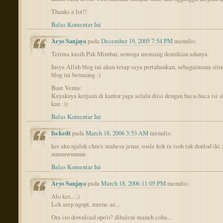
Thanks a lot!!
Balas Komentar Ini
Aryo Sanjaya
pada
December 19, 2005 7:54 PM
menulis:
Terima kasih Pak Mimbar, semoga memang demikian adanya.
Insya Allah blog ini akan tetap saya pertahankan, sebagaimana sit
blog ini bernaung :)
Buat Venus:
Kayaknya kerjaan di kantor juga selalu diisi dengan baca-baca isi s
kan :))
Balas Komentar Ini
fsckedt
pada
March 18, 2006 3:53 AM
menulis:
ker aku njaluk chm'e mahesa jenar, soale kok ra isoh tak donlod iki
nuuuuwuuuun
Balas Komentar Ini
Aryo Sanjaya
pada
March 18, 2006 11:05 PM
menulis:
Alo ker... ;)
Lek arep ngopi, mrene ae...
Ora iso download opo'o? dibaleni maneh coba...