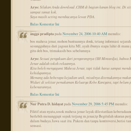
Aryo:
Silakan Anda download .CHM di bagian kanan blog ini. Di sit
sampai tamat kok.
Saya masih sering membacanya lewat PDA.
Balas Komentar Ini
angga pradipta
pada
November 24, 2006 10:40 AM
menulis:
bos mahesa jenar, mohon bantuannya donk, tetang informasi sejarah
sesungguhnya dari jagoan kita MJ, ayah ibunya siapa lahir di mana
gitu deh bos, trimakasih bos sebelumnya
Aryo:
Sesuai pengakuan dari pengarangnya (SH Mintardja), bahwa
Jenar adalah tokoh rekaannya.
Kita boleh mengagumi Mahesa Jenar, tapi tidak harus sampai mend
kehidupannya.
Memang ada beberapa kejadian unik, misalnya ditemukannya mak
Widuri di sekitar pemakaman Keluarga Kebo Kanigara, tapi belum p
kebenarannya.
Balas Komentar Ini
Nur Putra D. hidayat
pada
November 29, 2006 5:45 PM
menulis:
Fiktif atau nyata,sosok mahesa jenar layak dilestarikan keberadaan
berlebih menanggapi sepak terjang m.jenar,tp Begitulah ukuran per
dalam budaya Jawa saat itu. Pakem dan tanpa kontroversi,berisi ta
sensasi.