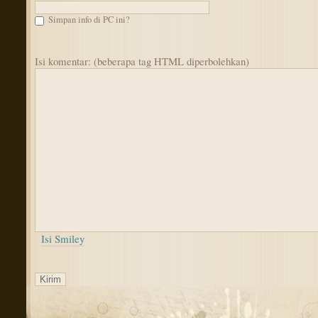
Simpan info di PC ini?
Isi komentar: (beberapa tag HTML diperbolehkan)
Isi Smiley