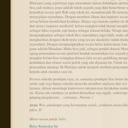
Mintarja) yang sepertinya juga memahami dalam kehidupan spiritua
bisa jadi mahesa jenar adalah tokoh sejarah yang dulu benar-benar 
kemudian secara sprit Roh sang tokoh ini, menuntun pak Sh mintarj
menyajikan sejarahnya. Dengan memberi ilham dan inspirasi secar
setiap beliau menuliskan kisahnya. Hanya saja karena sumber ini d
dari proses inspirasi meditatif, beliau mungkin tidak berani mengk
sebagai fakta sejarah, tapi hanya sebagai rekaan belaka. Tetapi unt
mengungkapnya sebagai tokoh fiksi sepenuhnya juga tidak, maka a
mengkaitkan dengan tokoh nyata yang secara akademis sudah diaku
sejarahnya. Dengan menguangkapkan secara halus kalau nama lain
jenar adalah Manahan. Maka bisa jadi, sebagai pendiri dinasti Mat
ageng pemanahan secara spiritual hendak menuturkan sisi sejarah 
mungkin belum bisa terungkap dimasa lalu secara gamblang mengi
kedudukan dan situasi sosial politk yang ada dijaman itu. Untuk it
pemanahan mrepegi Sh Mintarja untuk menjadi medium penyampai
kepada anak cucunya saat ini.
Itu mas sekedar pendapat saya, ya..namanya pendapat bisa benar da
salah, tapi saya hanya sekedar mencoba memberi analiasa dari sisi
lainnya, dalam mensikapi kontroversi interprestasi ketokohan mahe
ini. Kalau ada salahnya ya mohon dimaafkan saja nggih...sadereng
gunging pangaksami.... ceritanya...Nuwun :)
Aryo:
Wew, pandangan yang bermanfaat sekali, jembatan antara fiks
fakta :D
Matur nuwun pakde Sulis.
Balas Komentar Ini