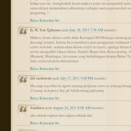
hidup saat ini...mungkinkah kisah mahesa jenar ini mengambil pola
sama dalam menurunkan subtansinya sebagai suatu gagasan dari se
pengarang..?
Balas Komentar Ini
Ir, H, Yon Tjahyono
pada
June 28, 2011 7:58 AM
menulis:
Mahesa Jenar, dalam cerita buku Karangan SH Mintarja memang p
diacungi jempol, karena bisa membawa para penggemar, terhanyut
cerita tersebut. seakan-akan dalam cerita itu nyata, apalagi dalam 
selalu menganbil lokasi-lakasi, Seperti Banyu biru, Rawa pening, A
Mentaok, Mantingan, itu semua yang berhubungan dengan Babat Ta
Jadi cerita tsb perlu dilestarikan
Balas Komentar Ini
siti susilowati
pada
July 17, 2011 5:00 PM
menulis:
Mas,knp saya blm bs ngerti tentang penjlsan cowo sy tentang hitun
23.mang sich percy hny pd Alloh.tolong pnjlsanny
Balas Komentar Ini
wandaru
pada
August 24, 2011 8:08 AM
menulis:
aku adalah engkau dan engkau adalah aku
Balas Komentar Ini