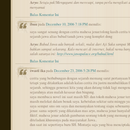
Aryo:
Setuju pak!Mengagumi dan meresapi, tanpa perlu mengikuti 
menyamai
Balas Komentar Ini
ibnu
pada
December 10, 2006 7:18 PM
menulis:
saya sangat senang dengan cerita mahesa jenar.tolong kasih cerita 
sejarah jawa alias babad tanah jawa yang komplet dong
Aryo:
Babad Jawa ada banyak sekali, mulai dari Aji Saka sampai M
bahkan sampai sekarang. Kalo mencari di internet, bakal nemu bany
salah satunya ini:
http://www.jawapalace.org/babad.html
Balas Komentar Ini
swasti ika
pada
December 23, 2006 5:28 PM
menulis:
cerita yang berhubungan dengan sejarah memang sarat pertanyaan 
tetapi yang ditakutkan adalah kalau cerita itu justru membalikkan 
sejarah. sehingga generasi kita yang akan datang tidak lagi mengen
sejarahnya atau malah kesasar dan bingung.
saya membaca novel ini saat masih SD. dan tokoh mahesa jenar ter
masih melekat dalam benak saya. kebetulan sekitar satu minggu ya
saya sempat sms om saya dan menanyakan tentang siapa sebenarn
jenar. sama seperti yang dikatakan mas aryo, mahesa jenar hanyala
fiktif. mahesa jenar adalah gambaran seorang tokoh yang memang p
diteladani.khususnya pada masyarakat Jawa..
dan saat ini sepertinya baru SH. Mintarja saja yang bisa menciptak