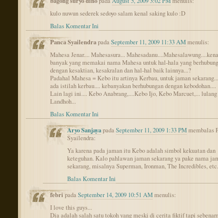
bagong suryo dino
pada
August 5, 2009 3:02 PM
menulis:
kulo nuwun sederek sedoyo salam kenal saking kulo :D
Balas Komentar Ini
Panca Syailendra
pada
September 11, 2009 11:33 AM
menulis:
Mahesa Jenar.... Mahesasura... Mahesadanu....Mahesalawung....ken
banyak yang memakai nama Mahesa untuk hal-hala yang berhubun
dengan kesaktian, kesakralan dan hal-hal baik lainnya...?
Padahal Mahesa = Kebo itu artinya Kerbau, untuk jaman sekarang..
ada istilah kerbau.... kebanyakan berhubungan dengan kebodohan....
Lain lagi ini.... Kebo Anabrang,....Kebo Ijo, Kebo Marcuet,... lulan
Landhoh...
Balas Komentar Ini
Aryo Sanjaya
pada
September 11, 2009 1:33 PM
membalas 
Syailendra:
Ya karena pada jaman itu Kebo adalah simbol kekuatan dan
keteguhan. Kalo pahlawan jaman sekarang ya pake nama ja
sekarang, misalnya Superman, Ironman, The Incredibles, etc
Balas Komentar Ini
febri
pada
September 14, 2009 10:51 AM
menulis:
I love this guys...
Dia adalah salah satu tokoh yang meski di cerita fiktif tapi sebenar