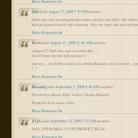
Balas Komentar Ini
falla
pada
August 27, 2008 7:35 PM
menulis:
hihih mas aryo mengingatkanku sama sekolah sore dulu.. duh waktu 
kalo pelajaran tajwid, tapi sekarang.. blas ora inget aku karo pelajar
Balas Komentar Ini
Ririn
pada
August 31, 2008 11:46 AM
menulis:
congrats!!! buat mas aryo ma mbak phi ...
maaf br tau skrg klo dah married :)
anyway ... my hubby's name also Abdur Rahman, so its correct .. ye
^_^
Balas Komentar Ini
Blaxastij
pada
September 1, 2008 4:40 AM
menulis:
Pravitelstvo Rossii Rulit Vovka i Dimka Maladzi
Pendosbi oleni sosite chlen
Balas Komentar Ini
JAJA
pada
September 13, 2008 3:35 AM
menulis:
JAJA, UPYACHKA! UG NE PROIDET, BLYA!
Balas Komentar Ini