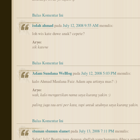
Balas Komentar Ini
isdah ahmad
pada
July 12, 2008 9:55 AM
menulis:
loh wis kate duwe anak? cepete?
Aryo:
sik katene
Balas Komentar Ini
Adam Sundana WeBlog
pada
July 12, 2008 5:03 PM
menulis:
kalo Ahmad Maulana Faiz Adam apa artinya mas? :)
Aryo:
wah, kalo mengartikan nama saya kurang yakin :)
paling juga tau arti per kata, tapi untuk utuhnya saya kurang yakin.
Balas Komentar Ini
sluman slumun slamet
pada
July 13, 2008 7:11 PM
menulis:
Salut! Jeli! Begitu juga dengan abullah yang harusnya dibaca sepert