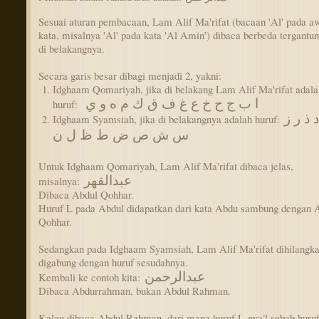
Sesuai aturan pembacaan, Lam Alif Ma'rifat (bacaan 'Al' pada a
kata, misalnya 'Al' pada kata 'Al Amin') dibaca berbeda tergantun
di belakangnya.
Secara garis besar dibagi menjadi 2, yakni:
Idghaam Qomariyah, jika di belakang Lam Alif Ma'rifat adala
ا ب ج ح خ ع غ ف ق ك م ه و ي
huruf:
ت ث د ذ ر ز
Idghaam Syamsiah, jika di belakangnya adalah huruf:
س ش ص ض ط ظ ل ن
Untuk Idghaam Qomariyah, Lam Alif Ma'rifat dibaca jelas,
عبدالقهر
misalnya:
Dibaca Abdul Qohhar.
Huruf L pada Abdul didapatkan dari kata Abdu sambung dengan A
Qohhar.
Sedangkan pada Idghaam Syamsiah, Lam Alif Ma'rifat dihilangka
digabung dengan huruf sesudahnya.
عبدالرحمن
Kembali ke contoh kita:
Dibaca Abdurrahman, bukan Abdul Rahman.
Kalau dibaca Abdul Rahman, dari mana huruf L-nya? sebab huru