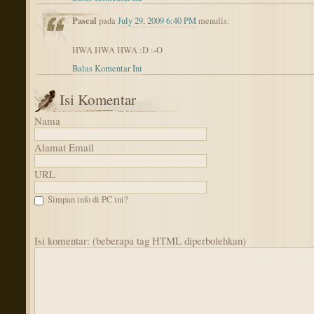
Pascal
pada
July 29, 2009 6:40 PM
menulis:
HWA HWA HWA :D :-O
Balas Komentar Ini
Isi Komentar
Nama
Alamat Email
URL
Simpan info di PC ini?
Isi komentar: (beberapa tag HTML diperbolehkan)