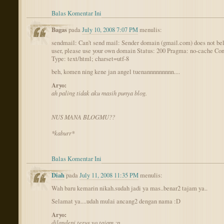
Balas Komentar Ini
Bagas
pada
July 10, 2008 7:07 PM
menulis:
sendmail: Can't send mail: Sender domain (gmail.com) does not be
user, please use your own domain Status: 200 Pragma: no-cache Con
Type: text/html; charset=utf-8
beh, komen ning kene jan angel tuenannnnnnnnn....
Aryo:
ah paling tidak aku masih punya blog.
NUS MANA BLOGMU??
*kaburr*
Balas Komentar Ini
Diah
pada
July 11, 2008 11:35 PM
menulis:
Wah baru kemarin nikah.sudah jadi ya mas..benar2 tajam ya..
Selamat ya....udah mulai ancang2 dengan nama :D
Aryo:
dilandepi terus yo tajam :p