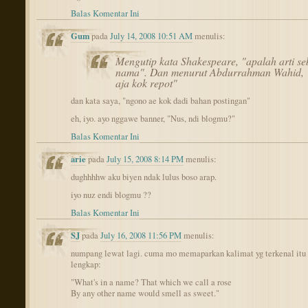
Balas Komentar Ini
Gum
pada
July 14, 2008 10:51 AM
menulis:
Mengutip kata Shakespeare, "apalah arti s
nama". Dan menurut Abdurrahman Wahid, "
aja kok repot"
dan kata saya, "ngono ae kok dadi bahan postingan"
eh, iyo. ayo nggawe banner, "Nus, ndi blogmu?"
Balas Komentar Ini
arie
pada
July 15, 2008 8:14 PM
menulis:
dughhhhw aku biyen ndak lulus boso arap.
iyo nuz endi blogmu ??
Balas Komentar Ini
SJ
pada
July 16, 2008 11:56 PM
menulis:
numpang lewat lagi. cuma mo memaparkan kalimat yg terkenal itu
lengkap:
"What's in a name? That which we call a rose
By any other name would smell as sweet."