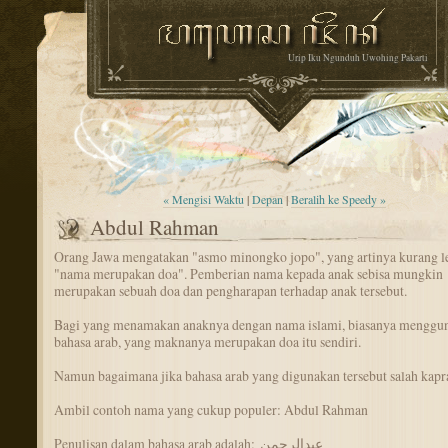
Urip Iku Ngunduh Uwohing Pakarti
« Mengisi Waktu
|
Depan
|
Beralih ke Speedy »
Abdul Rahman
Orang Jawa mengatakan "asmo minongko jopo", yang artinya kurang l
"nama merupakan doa". Pemberian nama kepada anak sebisa mungkin
merupakan sebuah doa dan pengharapan terhadap anak tersebut.
Bagi yang menamakan anaknya dengan nama islami, biasanya menggu
bahasa arab, yang maknanya merupakan doa itu sendiri.
Namun bagaimana jika bahasa arab yang digunakan tersebut salah kapr
Ambil contoh nama yang cukup populer: Abdul Rahman
Penulisan dalam bahasa arab adalah:
عبدالرحمن