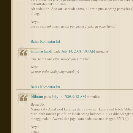
qulhullahu bukan lillahi.
Ah sudahlah. Apa arti sebuah nama, al amin pun seorang penyelan
ulung.
Aryo:
pesen selangkangan ayam panggang 1 yak, ga pake lama!
Balas Komentar Ini
anton ashardi
pada
July 14, 2008 7:00 AM
menulis:
trus, nama anaknya sampeyan gimana?
Aryo:
ya ntar kalo udah punya anak ;;)
Balas Komentar Ini
idiluam
pada
July 14, 2008 9:48 AM
menulis:
Bener Jo,
Nama kata Awal asal katanya dari awwalun, kata awal lebih "dibah
biar lebih mudah pelafalan lidah orang Indonesia, jika dibandingka
menggunakan Awwal dan juga kata sudah sesuai dengan EYD ;))
Aryo:
o gitu