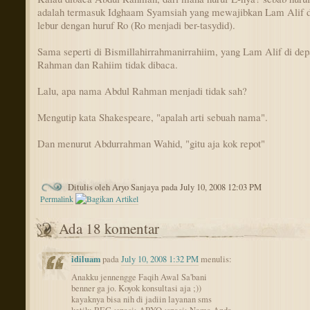
adalah termasuk Idghaam Syamsiah yang mewajibkan Lam Alif 
lebur dengan huruf Ro (Ro menjadi ber-tasydid).
Sama seperti di Bismillahirrahmanirrahiim, yang Lam Alif di de
Rahman dan Rahiim tidak dibaca.
Lalu, apa nama Abdul Rahman menjadi tidak sah?
Mengutip kata Shakespeare, "apalah arti sebuah nama".
Dan menurut Abdurrahman Wahid, "gitu aja kok repot"
Ditulis oleh Aryo Sanjaya pada July 10, 2008 12:03 PM
Permalink
Ada 18 komentar
idiluam
pada
July 10, 2008 1:32 PM
menulis:
Anakku jennengge Faqih Awal Sa'bani
benner ga jo. Koyok konsultasi aja ;))
kayaknya bisa nih di jadiin layanan sms