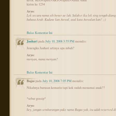
ketik: REG<spasi>ARYO<spasi>Nama Anda
kirim ke 1234
Aryo:
Lek secara nama sih bener ae lah. Salah-e iku lek sing tengah diang
bahasa Arab. Kudune kan Awwal, asal kata Awwalun kan? ;;)
Balas Komentar Ini
Jauhari
pada
July 10, 2008 3:55 PM
menulis:
Jenengku Jauhari artinya apa mbah?
Aryo:
menyan, mana menyan?
Balas Komentar Ini
Bagas
pada
July 10, 2008 7:05 PM
menulis:
Nikahnya barusan kemarin tapi kok sudah menamai anak??
*sebar gossip*
Aryo:
hey, jangan sembarangan pake nama Bagas yah, itu udah reserved di 