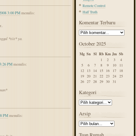
Remote Control
Half Truth
2008 3:00 PM
menulis:
Komentar Terbaru
..
nggal *tiit* ya.
October 2025
Mg
Sn
Sl
Rb
Km
Jm
Sb
1
2
3
4
 3:26 PM
menulis:
5
6
7
8
9
10
11
12
13
14
15
16
17
18
19
20
21
22
23
24
25
26
27
28
29
30
31
rman*
Kategori
Arsip
38 PM
menulis:
Tuan Rumah