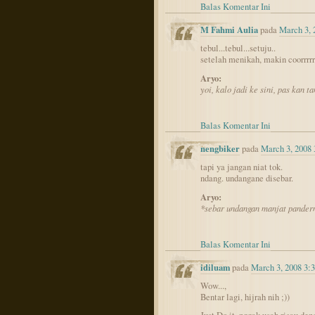
Balas Komentar Ini
M Fahmi Aulia
pada
March 3, 
tebul...tebul...setuju..
setelah menikah, makin coorrrrrr
Aryo:
yoi, kalo jadi ke sini, pas kan ta
Balas Komentar Ini
nengbiker
pada
March 3, 2008
tapi ya jangan niat tok.
ndang. undangane disebar.
Aryo:
*sebar undangan manjat pande
Balas Komentar Ini
idiluam
pada
March 3, 2008 3:
Wow...,
Bentar lagi, hijrah nih ;))