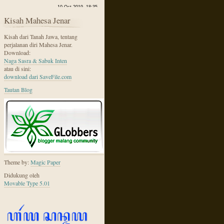
Kisah Mahesa Jenar
Kisah dari Tanah Jawa, tentang
perjalanan diri Mahesa Jenar.
Download:
Naga Sasra & Sabuk Inten
atau di sini:
download dari SaveFile.com
Tautan Blog
Theme by:
Magic Paper
Didukung oleh
Movable Type 5.01