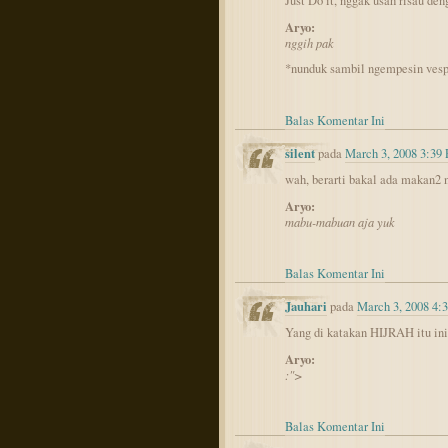
Just Do it, nggak usah risau den
Aryo:
nggih pak
*nunduk sambil ngempesin ves
Balas Komentar Ini
silent
pada
March 3, 2008 3:39
wah, berarti bakal ada makan2 
Aryo:
mabu-mabuan aja yuk
Balas Komentar Ini
Jauhari
pada
March 3, 2008 4:
Yang di katakan HIJRAH itu ini
Aryo:
:">
Balas Komentar Ini