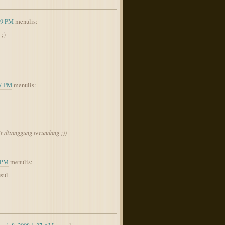
09 PM
menulis:
;)
07 PM
menulis:
it ditanggung terundang ;))
 PM
menulis:
sul.