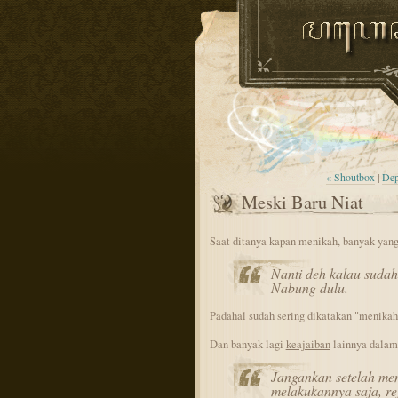
« Shoutbox
|
De
Meski Baru Niat
Saat ditanya kapan menikah, banyak yang 
Nanti deh kalau sudah
Nabung dulu.
Padahal sudah sering dikatakan "menikah
Dan banyak lagi
keajaiban
lainnya dalam 
Jangankan setelah men
melakukannya saja, rej