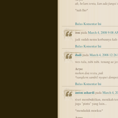
ah, belum tentu, kan ada fungsi
*nah lho*
Balas Komentar Ini
oon
pada
March 4, 2008 9:08 
jadi sudah nemu korbannya kah
Balas Komentar Ini
dudi
pada
March 4, 2008 12:26
wes tala, rabi rabi. tenang ae je
Aryo:
mohon doa restu, pak
*sungkem sambil nyopet dompet
Balas Komentar Ini
anton ashardi
pada
March 4, 2
riset membuktikan, menikah ter
juga "pintu" yang lain...
*mendadak moeksa*
Aryo: