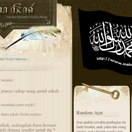
Urip Iku Ngunduh Uwohing Pakarti
pan
|
Solar Oplosan »
berpikir:
 punya cukup uang untuk nikah.
 membuka pintu rejeki".
Random Ayat
dunia nikah. Salah satunya:
Dan apabila sewaktu pembagian itu
ikah, sedangkan baru berniat
hadir kerabat, anak yatim dan orang
eki datang sendiri untuk itu.*
miskin, maka berilah mereka dari