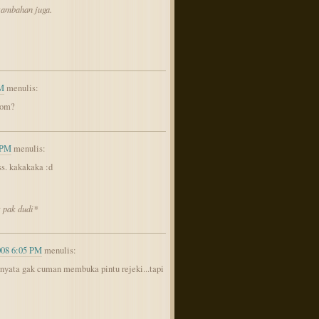
 tambahan juga.
AM
menulis:
 om?
 PM
menulis:
ss. kakakaka :d
 pak dudi*
008 6:05 PM
menulis:
nyata gak cuman membuka pintu rejeki...tapi