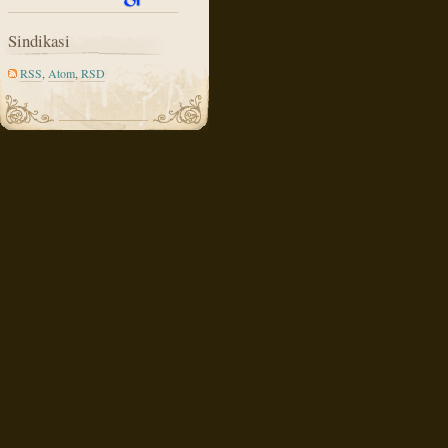
Sindikasi
RSS
,
Atom
,
RSD