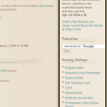
harta itu (sekedarnya) dan
t mandeg akhirnya kelar, bahkan
dana macet
ucapkanlah kepada mereka
 Alhamdulillah.
perkataan yang baik.
(QS. AN NISAA':8)
;)
Ambil widget Random Ayat,
Adzan, Asmaul Husna dan Hijriyah
di Widget Center
Pencarian
March 3, 2008 12:10 PM
Posting Terbaru
Penipuan Online
03 PM
menulis:
Mengenal Nomor Penerbangan
Pegang Kendali
sakinah
Mau Jadi Bangsa Apa
LGBT
Indonesia Beda
Pernikahan Sesama Jenis
Perumpamaan Adzan Dengan
Telepon