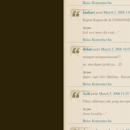
Balas Komentar Ini
Jauhari
pada
March 5, 2008 3:
Kapan Kapan iki di UNDANGE 
Aryo:
Lek wes mari dicetak :-"
Balas Komentar Ini
didats
pada
March 5, 2008 10:
mangan mangaaaaaaan!!!
yo, aku dapet jatah ya... :D
Aryo:
dapet, tapi tiket Malang - Kuwa
Balas Komentar Ini
Arik
pada
March 5, 2008 11:55
Uhuy..akhirnya ada yang mo nyu
Aryo:
Awas kesalip :-"
Balas Komentar Ini