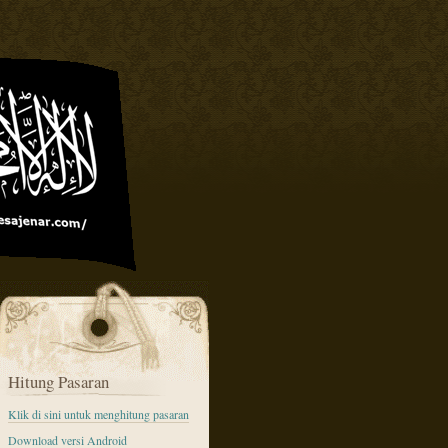
Hitung Pasaran
Klik di sini untuk menghitung pasaran
Download versi Android