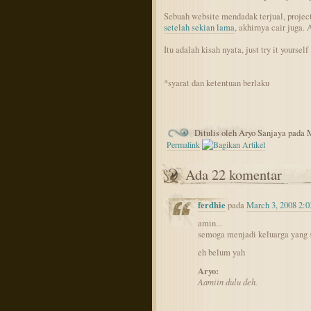
Sebuah website mendadak terjual, projec
setelah sekian lama
, akhirnya cair juga.
Itu adalah kisah nyata, just try it yourself 
*syarat dan ketentuan berlaku
Ditulis oleh Aryo Sanjaya pada 
Permalink
Ada 22 komentar
ferdhie
pada
March 3, 2008 2:
amin...
semoga menjadi keluarga yang 
eh belum yah
Aryo:
Aamiin dulu deh.