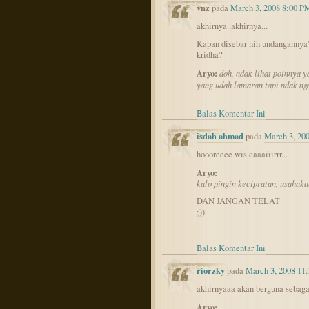
vnz
pada
March 3, 2008 8:00 P
akhirnya..akhirnya...
Kapan disebar nih undangannya
kridha?
Aryo:
doh, ndak lihat poinnya y
yang udah lamaran tapi ndak nga
Balas Komentar Ini
isdah ahmad
pada
March 3, 20
hoooreeee wis caaaiiirrr...
Aryo:
kalo pingin kecipratan, usahaka
DAN JANGAN TELAT
;))
Balas Komentar Ini
riorzky
pada
March 3, 2008 11
akhirnyaaa akan berguna sebaga
Aryo: