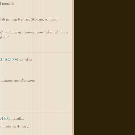
M
menulis:
? di gedung Kartini, Skodam, or Taman
a? ini untuk nyemangati yang takut rabi, atau
ku :-"
08 10:24 PM
menulis:
n datang saat diundang.
:31 PM
menulis:
i mana mestinya ;))