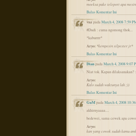
moeksa pake teleport apa mesi
Balas Komentar Ini
vnz
pada
March 4, 2008 7:59 P
#Dudi : cuma ngomong thok...
*kaburrrr*
Aryo:
*kempesin silpester jr*
Balas Komentar Ini
Dian
pada
March 4, 2008 9:07 
Niat tok. Kapan dilaksanakan? 
Aryo:
Kalo sudah waktunya lah ;))
Balas Komentar Ini
GuM
pada
March 4, 2008 10:3
akhirnyaaaa....
bedewei, sama cewek apa cowo
Aryo:
kan yang cowok sudah kamu amb