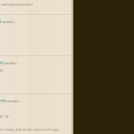
n waktunya doraemon?
M
menulis:
PM
menulis:
:D
6 PM
menulis:
k? :D
il semua, jadi ya aku sama cewek saja