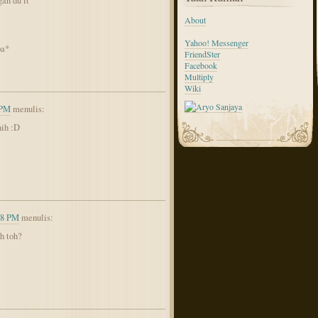
gan du it
About
Yahoo! Messenger
pa*
FriendSter
Facebook
Multiply
Wiki
 PM
menulis:
nih :D
38 PM
menulis:
h toh?