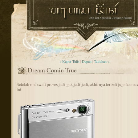
Urip Iku Ngunduh Uwohing Pakarti
« Kapur Tulis
|
Depan
|
Tuduhan »
Dream Comin True
Setelah melewati proses jadi-gak jadi-jadi, akhirnya terbeli juga kamera
ini: