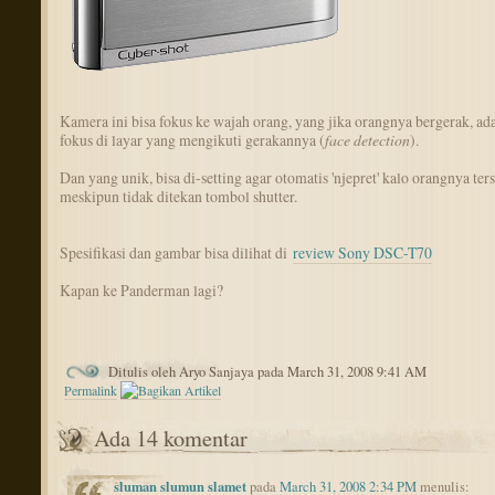
Kamera ini bisa fokus ke wajah orang, yang jika orangnya bergerak, ad
fokus di layar yang mengikuti gerakannya (
face detection
).
Dan yang unik, bisa di-setting agar otomatis 'njepret' kalo orangnya te
meskipun tidak ditekan tombol shutter.
Spesifikasi dan gambar bisa dilihat di
review Sony DSC-T70
Kapan ke Panderman lagi?
Ditulis oleh Aryo Sanjaya pada March 31, 2008 9:41 AM
Permalink
Ada 14 komentar
sluman slumun slamet
pada
March 31, 2008 2:34 PM
menulis: