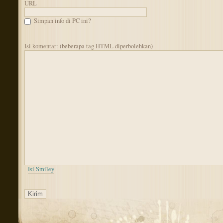
URL
Simpan info di PC ini?
Isi komentar: (beberapa tag HTML diperbolehkan)
Isi Smiley