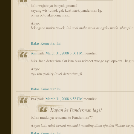
kalo wajahnya banyak gmana?
sayang wis tuwek gak kuat naek panderman lg.
oh ya poto aku dong mas..
Aryo:
lek ngene ngaku tuwek, lek soal mahasiswi ae ngaku muda. plan plin
Balas Komentar Ini
oon
pada
March 31, 2008 3:06 PM
menulis:
hiks..face detection aku kira bisa ndetect wonge ayu opo ora...begit
Aryo:
ayu iku quality level detection ;))
Balas Komentar Ini
vnz
pada
March 31, 2008 6:53 PM
menulis:
Kapan ke Panderman lagi?
bulan madunya rencana ke Panderman??
Aryo:
kalo ndak berani mendaki mending diam aja deh *kabur ke p
Balas Komentar Ini