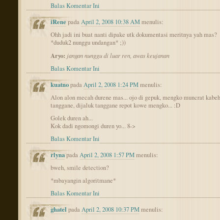
Balas Komentar Ini
iRene
pada
April 2, 2008 10:38 AM
menulis:
Ohh jadi ini buat nanti dipake utk dokumentasi meritnya yah mas?
*duduk2 nunggu undangan* ;))
Aryo:
jangan nunggu di luar ren, awas keujanan
Balas Komentar Ini
kuatno
pada
April 2, 2008 1:24 PM
menulis:
Alon alon mecah durene mas... ojo di gepuk, mengko muncrat kabe
tanggane, dijaluk tanggane repot kowe mengko... :D
Golek duren ah...
Kok dadi ngomongi duren yo... 8->
Balas Komentar Ini
rlyna
pada
April 2, 2008 1:57 PM
menulis:
bweh, smile detection?
*mbayangin algoritmane*
Balas Komentar Ini
ghatel
pada
April 2, 2008 10:37 PM
menulis: