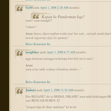
GuM
pada
April 1, 2008 2:28 AM
menulis:
Kapan ke Panderman lagi?
soon!! soon enough!!!
*sakaw*
Aryo:
hayoo, dipersiapkan tenda-nya! but wait... minyak tanah dige
mosok nggotong elpiji ke gunung?
Balas Komentar Ini
nengbiker
pada
April 1, 2008 6:37 AM
menulis:
ngga keliatan sminggu tu bertapa bwt beli ini to mas?
Aryo:
yang jelas ndak sedang rebonding rambut :-"
Balas Komentar Ini
Jauhari
pada
April 1, 2008 11:26 AM
menulis:
Piro REGANE? iki ta MODAL NIKAHE? men ndak kehilangan
saat BENCAH DUREN :D
*jangan lupa di share nantinya* ke ke ke