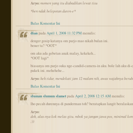
Aryo:
momen yang itu diabadikan lewat tisu
*ben ndak belepotan duren-e*
Balas Komentar Ini
dian
pada
April 1, 2008 11:32 PM
menulis:
denger gosip katanya om parjo mao nikah bulan ini.
bener ta? *OOT*
om aku ada gebetan anak malay, kekekeh...
*OOT lagi*
biasanya om parjo suka nge-candid-camera-in aku. bole lah aku di-
pakek ini. mehehehe...
Aryo:
heh tidur, mendekati jam 12 malam nih, awas wajahnya berub
Balas Komentar Ini
sluman slumun slamet
pada
April 2, 2008 12:15 AM
menulis:
lho pecah durennya di panderman toh? beratapkan langit beralaskan
Aryo:
doh, alas-nya kok melas gitu. mbok ya jangan jawa pos, minimal ko
;))