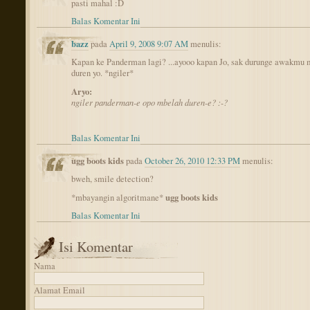
pasti mahal :D
Balas Komentar Ini
bazz
pada
April 9, 2008 9:07 AM
menulis:
Kapan ke Panderman lagi? ...ayooo kapan Jo, sak durunge awakmu
duren yo. *ngiler*
Aryo:
ngiler panderman-e opo mbelah duren-e? :-?
Balas Komentar Ini
ugg boots kids
pada
October 26, 2010 12:33 PM
menulis:
bweh, smile detection?
ugg boots kids
*mbayangin algoritmane*
Balas Komentar Ini
Isi Komentar
Nama
Alamat Email