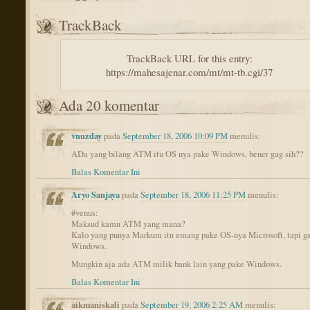
TrackBack
TrackBack URL for this entry:
https://mahesajenar.com/mt/mt-tb.cgi/37
Ada 20 komentar
vnuzday
pada
September 18, 2006 10:09 PM
menulis:
ADa yang bilang ATM itu OS nya pake Windows, bener gag sih??
Balas Komentar Ini
Aryo Sanjaya
pada
September 18, 2006 11:25 PM
menulis:
#venus:
Maksud kamu ATM yang mana?
Kalo yang punya Markum itu emang pake OS-nya Microsoft, tapi g
Windows.
Mungkin aja ada ATM milik bank lain yang pake Windows.
Balas Komentar Ini
aikmaniskali
pada
September 19, 2006 2:25 AM
menulis: