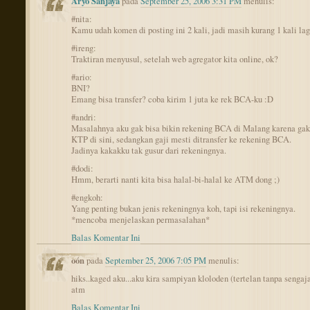
Aryo Sanjaya
pada
September 25, 2006 3:31 PM
menulis:
#nita:
Kamu udah komen di posting ini 2 kali, jadi masih kurang 1 kali lagi
#ireng:
Traktiran menyusul, setelah web agregator kita online, ok?
#ario:
BNI?
Emang bisa transfer? coba kirim 1 juta ke rek BCA-ku :D
#andri:
Masalahnya aku gak bisa bikin rekening BCA di Malang karena ga
KTP di sini, sedangkan gaji mesti ditransfer ke rekening BCA.
Jadinya kakakku tak gusur dari rekeningnya.
#dodi:
Hmm, berarti nanti kita bisa halal-bi-halal ke ATM dong ;)
#engkoh:
Yang penting bukan jenis rekeningnya koh, tapi isi rekeningnya.
*mencoba menjelaskan permasalahan*
Balas Komentar Ini
oón
pada
September 25, 2006 7:05 PM
menulis:
hiks..kaged aku...aku kira sampiyan kloloden (tertelan tanpa sengaj
atm
Balas Komentar Ini