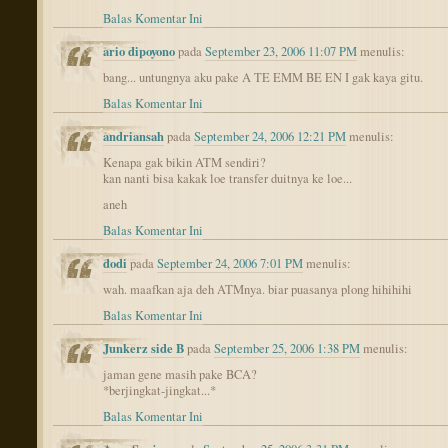
Balas Komentar Ini
ario dipoyono
pada
September 23, 2006 11:07 PM
menulis:
bang... untungnya aku pake A TE EMM BE EN I gak kaya gitu.
Balas Komentar Ini
andriansah
pada
September 24, 2006 12:21 PM
menulis:
Kenapa gak bikin ATM sendiri?
kan nanti bisa kakak loe transfer duitnya ke loe...
aneh
Balas Komentar Ini
dodi
pada
September 24, 2006 7:01 PM
menulis:
wah. maafkan aja deh ATMnya. biar puasanya plong hihihihi
Balas Komentar Ini
Junkerz side B
pada
September 25, 2006 1:38 PM
menulis:
jaman gene masih pake BCA?
*berjingkat-jingkat...*
Balas Komentar Ini