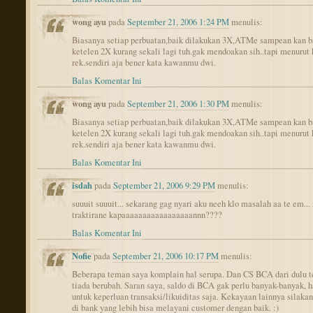
wong ayu
pada
September 21, 2006 1:24 PM
menulis:
Biasanya setiap perbuatan,baik dilakukan 3X,ATMe sampean kan b
ketelen 2X kurang sekali lagi tuh.gak mendoakan sih..tapi menurut 
rek.sendiri aja bener kata kawanmu dwi.
Balas Komentar Ini
wong ayu
pada
September 21, 2006 1:30 PM
menulis:
Biasanya setiap perbuatan,baik dilakukan 3X,ATMe sampean kan b
ketelen 2X kurang sekali lagi tuh.gak mendoakan sih..tapi menurut 
rek.sendiri aja bener kata kawanmu dwi.
Balas Komentar Ini
isdah
pada
September 21, 2006 9:29 PM
menulis:
suuuit suuuit... sekarang gag nyari aku neeh klo masalah aa te em... x
traktirane kapaaaaaaaaaaaaaaaaannn????
Balas Komentar Ini
Nofie
pada
September 21, 2006 10:17 PM
menulis:
Beberapa teman saya komplain hal serupa. Dan CS BCA dari dulu t
tiada berubah. Saran saya, saldo di BCA gak perlu banyak-banyak, 
untuk keperluan transaksi/likuiditas saja. Kekayaan lainnya silaka
di bank yang lebih bisa melayani customer dengan baik. :)