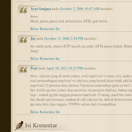
Aryo Sanjaya
pada
October 2, 2006 10:47 AM
menulis:
#oon:
Hush, puasa-puasa kok nelan kartu ATM, gak boleh.
Balas Komentar Ini
Jay
pada
October 13, 2006 2:54 PM
menulis:
Ini sudah gede, punya KTP masih aja pake ATM punya kakak. Bikin
dong!
Balas Komentar Ini
Poot
pada
April 18, 2012 10:22 PM
menulis:
broo.. tulisan yang di muat yahoo..soal ropelviol vs man. city..and
soal pertandingan ropelviol vs chelsea yang bertuliskan tidak adil 
ropelviol 13 pemain dan chelsea 9 pemain maksudnya gmn ya bro? 
bro..kritik aja bro..torres dan meireles itu pemain chelsea, bukan ro
lagi.. itukah yg km anggap pemain ropelviol 13 orang..aneh bro tuli
but thanks previewnya..mohon di edit tulisan itu, dah di ketwain ba
pecinta bola liga inggris..YNWA salam dari liverpudlian.
Balas Komentar Ini
Isi Komentar