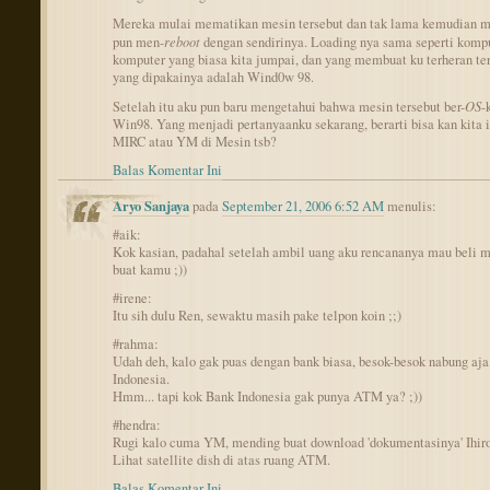
Mereka mulai mematikan mesin tersebut dan tak lama kemudian me
pun men-
reboot
dengan sendirinya. Loading nya sama seperti kompu
komputer yang biasa kita jumpai, dan yang membuat ku terheran te
yang dipakainya adalah Wind0w 98.
Setelah itu aku pun baru mengetahui bahwa mesin tersebut ber-
OS
-
Win98. Yang menjadi pertanyaanku sekarang, berarti bisa kan kita i
MIRC atau YM di Mesin tsb?
Balas Komentar Ini
Aryo Sanjaya
pada
September 21, 2006 6:52 AM
menulis:
#aik:
Kok kasian, padahal setelah ambil uang aku rencananya mau beli 
buat kamu ;))
#irene:
Itu sih dulu Ren, sewaktu masih pake telpon koin ;;)
#rahma:
Udah deh, kalo gak puas dengan bank biasa, besok-besok nabung aja
Indonesia.
Hmm... tapi kok Bank Indonesia gak punya ATM ya? ;))
#hendra:
Rugi kalo cuma YM, mending buat download 'dokumentasinya' Ihiro
Lihat satellite dish di atas ruang ATM.
Balas Komentar Ini