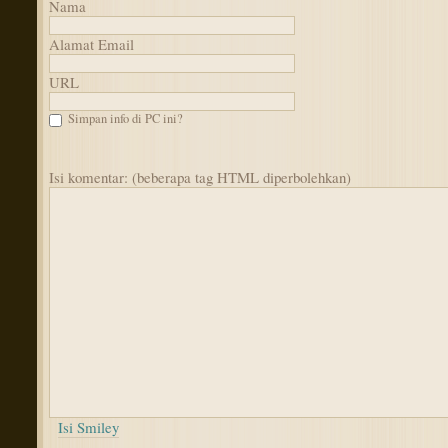
Nama
Alamat Email
URL
Simpan info di PC ini?
Isi komentar: (beberapa tag HTML diperbolehkan)
Isi Smiley