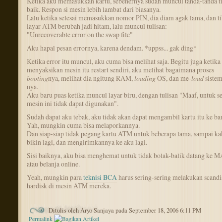
Ketika aku memasukkan kartu, sebenernya sudah muncul tanda-tanda t
baik. Respon si mesin lebih lambat dari biasanya.
Lalu ketika selesai memasukkan nomor PIN, dia diam agak lama, dan ti
layar ATM berubah jadi hitam, lalu muncul tulisan:
"Unrecoverable error on the swap file"
Aku hapal pesan errornya, karena dendam. *uppss... gak ding*
Ketika error itu muncul, aku cuma bisa melihat saja. Begitu juga ketika
menyaksikan mesin itu restart sendiri, aku melihat bagaimana proses
booting
nya, melihat dia ngitung RAM,
loading
OS, dan me-
load
siste
nya.
Aku baru puas ketika muncul layar biru, dengan tulisan "Maaf, untuk s
mesin ini tidak dapat digunakan".
Sudah dapat aku tebak, aku tidak akan dapat mengambil kartu itu ke ba
Yah, mungkin cuma bisa melaporkannya.
Dan siap-siap tidak pegang kartu ATM untuk beberapa lama, sampai k
bikin lagi, dan mengirimkannya ke aku lagi.
Sisi baiknya, aku bisa menghemat untuk tidak bolak-balik datang ke 
atau belanja online.
Yeah, mungkin para
teknisi BCA
harus sering-sering melakukan scandi
hardisk di mesin ATM mereka.
Ditulis oleh Aryo Sanjaya pada September 18, 2006 6:11 PM
Permalink