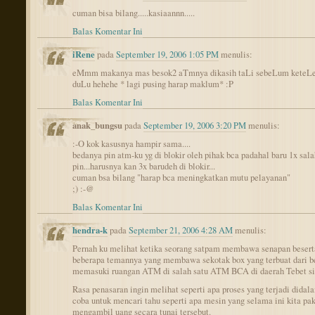
cuman bisa bilang.....kasiaannn.....
Balas Komentar Ini
iRene
pada
September 19, 2006 1:05 PM
menulis:
eMmm makanya mas besok2 aTmnya dikasih taLi sebeLum keteLe
duLu hehehe * lagi pusing harap maklum* :P
Balas Komentar Ini
anak_bungsu
pada
September 19, 2006 3:20 PM
menulis:
:-O kok kasusnya hampir sama....
bedanya pin atm-ku yg di blokir oleh pihak bca padahal baru 1x sal
pin...harusnya kan 3x barudeh di blokir...
cuman bsa bilang "harap bca meningkatkan mutu pelayanan"
;) :-@
Balas Komentar Ini
hendra-k
pada
September 21, 2006 4:28 AM
menulis:
Pernah ku melihat ketika seorang satpam membawa senapan besert
beberapa temannya yang membawa sekotak box yang terbuat dari be
memasuki ruangan ATM di salah satu ATM BCA di daerah Tebet si
Rasa penasaran ingin melihat seperti apa proses yang terjadi dida
coba untuk mencari tahu seperti apa mesin yang selama ini kita pa
mengambil uang secara tunai tersebut.