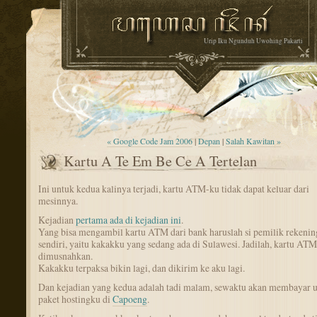
Urip Iku Ngunduh Uwohing Pakarti
« Google Code Jam 2006
|
Depan
|
Salah Kawitan »
Kartu A Te Em Be Ce A Tertelan
Ini untuk kedua kalinya terjadi, kartu ATM-ku tidak dapat keluar dari
mesinnya.
Kejadian
pertama ada di kejadian ini
.
Yang bisa mengambil kartu ATM dari bank haruslah si pemilik rekening
sendiri, yaitu kakakku yang sedang ada di Sulawesi. Jadilah, kartu ATM
dimusnahkan.
Kakakku terpaksa bikin lagi, dan dikirim ke aku lagi.
Dan kejadian yang kedua adalah tadi malam, sewaktu akan membayar 
paket hostingku di
Capoeng
.