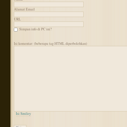
Alamat Email
URL
Simpan info di PC ini?
Isi komentar: (beberapa tag HTML diperbolehkan)
Isi Smiley