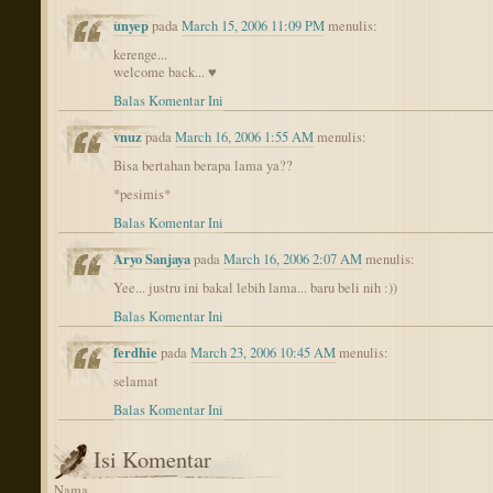
unyep
pada
March 15, 2006 11:09 PM
menulis:
kerenge...
welcome back... ♥
Balas Komentar Ini
vnuz
pada
March 16, 2006 1:55 AM
menulis:
Bisa bertahan berapa lama ya??
*pesimis*
Balas Komentar Ini
Aryo Sanjaya
pada
March 16, 2006 2:07 AM
menulis:
Yee... justru ini bakal lebih lama... baru beli nih :))
Balas Komentar Ini
ferdhie
pada
March 23, 2006 10:45 AM
menulis:
selamat
Balas Komentar Ini
Isi Komentar
Nama