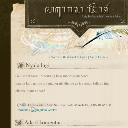
Urip Iku Ngunduh Uwohing Pakarti
« Warnet Oh Warnet
|
Depan
|
Arsip Lama »
Nyala lagi
Ga usah dibaca, ini tentang blog mahesajenar.com.
karena kalo ga nyala lagi, berarti dirimu ga isa moco tulisan ini.
cheers, thanks chez!
Ditulis oleh Aryo Sanjaya pada March 15, 2006 10:45 PM
Permalink
Ada 4 komentar