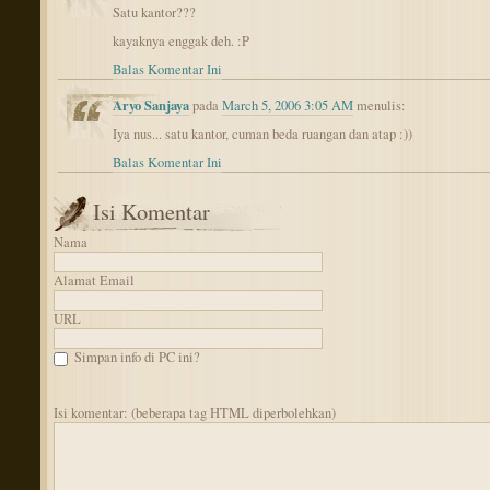
Satu kantor???
kayaknya enggak deh. :P
Balas Komentar Ini
Aryo Sanjaya
pada
March 5, 2006 3:05 AM
menulis:
Iya nus... satu kantor, cuman beda ruangan dan atap :))
Balas Komentar Ini
Isi Komentar
Nama
Alamat Email
URL
Simpan info di PC ini?
Isi komentar: (beberapa tag HTML diperbolehkan)