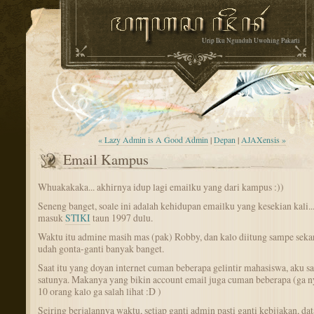
Urip Iku Ngunduh Uwohing Pakarti
« Lazy Admin is A Good Admin
|
Depan
|
AJAXensis »
Email Kampus
Whuakakaka... akhirnya idup lagi emailku yang dari kampus :))
Seneng banget, soale ini adalah kehidupan emailku yang kesekian kali...
masuk
STIKI
taun 1997 dulu.
Waktu itu admine masih mas (pak) Robby, dan kalo diitung sampe seka
udah gonta-ganti banyak banget.
Saat itu yang doyan internet cuman beberapa gelintir mahasiswa, aku sa
satunya. Makanya yang bikin account email juga cuman beberapa (ga 
10 orang kalo ga salah lihat :D )
Seiring berjalannya waktu, setiap ganti admin pasti ganti kebijakan, da