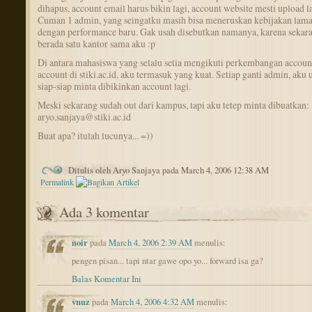
dihapus, account email harus bikin lagi, account website mesti upload la
Cuman 1 admin, yang seingatku masih bisa meneruskan kebijakan lama,
dengan performance baru. Gak usah disebutkan namanya, karena sekara
berada satu kantor sama aku :p
Di antara mahasiswa yang selalu setia mengikuti perkembangan accoun
account di stiki.ac.id, aku termasuk yang kuat. Setiap ganti admin, aku 
siap-siap minta dibikinkan account lagi.
Meski sekarang sudah out dari kampus, tapi aku tetep minta dibuatkan:
aryo.sanjaya@stiki.ac.id
Buat apa? itulah lucunya... =))
Ditulis oleh Aryo Sanjaya pada March 4, 2006 12:38 AM
Permalink
Ada 3 komentar
noir
pada
March 4, 2006 2:39 AM
menulis:
pengen pisan... tapi ntar gawe opo yo... forward isa ga?
Balas Komentar Ini
vnuz
pada
March 4, 2006 4:32 AM
menulis: