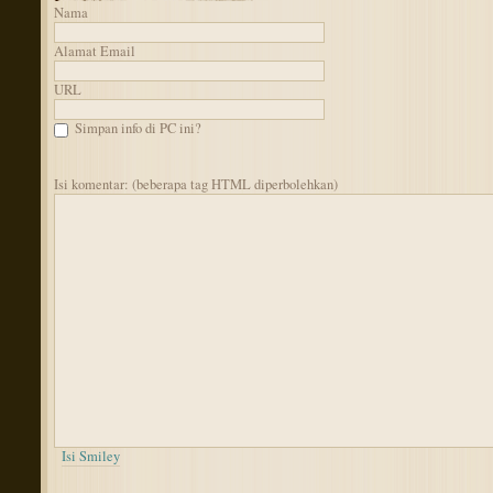
Nama
Alamat Email
URL
Simpan info di PC ini?
Isi komentar: (beberapa tag HTML diperbolehkan)
Isi Smiley