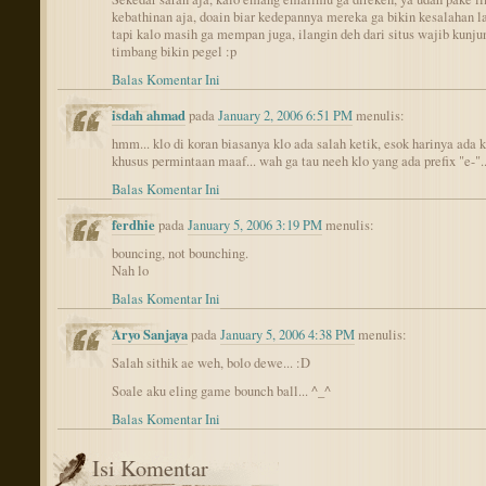
kebathinan aja, doain biar kedepannya mereka ga bikin kesalahan la
tapi kalo masih ga mempan juga, ilangin deh dari situs wajib kunj
timbang bikin pegel :p
Balas Komentar Ini
isdah ahmad
pada
January 2, 2006 6:51 PM
menulis:
hmm... klo di koran biasanya klo ada salah ketik, esok harinya ada
khusus permintaan maaf... wah ga tau neeh klo yang ada prefix "e-"..
Balas Komentar Ini
ferdhie
pada
January 5, 2006 3:19 PM
menulis:
bouncing, not bounching.
Nah lo
Balas Komentar Ini
Aryo Sanjaya
pada
January 5, 2006 4:38 PM
menulis:
Salah sithik ae weh, bolo dewe... :D
Soale aku eling game bounch ball... ^_^
Balas Komentar Ini
Isi Komentar