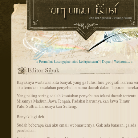
Urip Iku Ngunduh Uwohing Pakarti
« Formalin: kesengajaan atau keterpaksaan?
|
Depan
|
Welcome... »
Editor Sibuk
Kayaknya wartawan kita banyak yang ga lulus ilmu geografi, karena ser
aku temukan kesalahan penyebutan nama daerah dalam laporan mereka
Yang paling sering adalah kesalahan penyebutan lokasi daerah tertentu.
Misalnya Madiun, Jawa Tengah. Padahal harusnya kan Jawa Timur.
Palu, Sultra. Harusnya kan Sulteng.
...
Banyak lagi deh...
Sudah beberapa kali aku email webmasternya. Gak ada balasan, ga ada
perubahan.