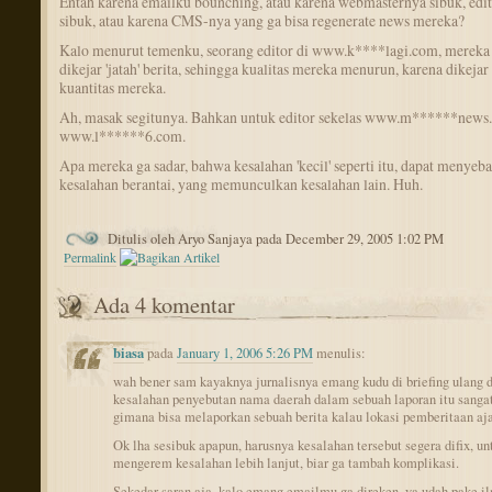
Entah karena emailku bounching, atau karena webmasternya sibuk, edi
sibuk, atau karena CMS-nya yang ga bisa regenerate news mereka?
Kalo menurut temenku, seorang editor di www.k****lagi.com, mereka 
dikejar 'jatah' berita, sehingga kualitas mereka menurun, karena dikejar
kuantitas mereka.
Ah, masak segitunya. Bahkan untuk editor sekelas www.m******news
www.l******6.com.
Apa mereka ga sadar, bahwa kesalahan 'kecil' seperti itu, dapat menyeb
kesalahan berantai, yang memunculkan kesalahan lain. Huh.
Ditulis oleh Aryo Sanjaya pada December 29, 2005 1:02 PM
Permalink
Ada 4 komentar
biasa
pada
January 1, 2006 5:26 PM
menulis:
wah bener sam kayaknya jurnalisnya emang kudu di briefing ulang 
kesalahan penyebutan nama daerah dalam sebuah laporan itu sangat
gimana bisa melaporkan sebuah berita kalau lokasi pemberitaan aja
Ok lha sesibuk apapun, harusnya kesalahan tersebut segera difix, un
mengerem kesalahan lebih lanjut, biar ga tambah komplikasi.
Sekedar saran aja, kalo emang emailmu ga direken, ya udah pake i