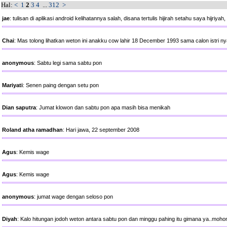
Hal:
<
1
2
3
4
...
312
>
jae
: tulisan di aplikasi android kelihatannya salah, disana tertulis hijirah setahu saya hijriy
Chai
: Mas tolong lihatkan weton ini anakku cow lahir 18 December 1993 sama calon istri ny
anonymous
: Sabtu legi sama sabtu pon
Mariyati
: Senen paing dengan setu pon
Dian saputra
: Jumat klowon dan sabtu pon apa masih bisa menikah
Roland atha ramadhan
: Hari jawa, 22 september 2008
Agus
: Kemis wage
Agus
: Kemis wage
anonymous
: jumat wage dengan seloso pon
Diyah
: Kalo hitungan jodoh weton antara sabtu pon dan minggu pahing itu gimana ya..moho